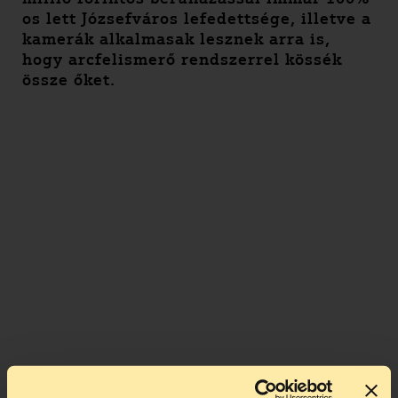
os lett Józsefváros lefedettsége, illetve a
kamerák alkalmasak lesznek arra is,
hogy arcfelismerő rendszerrel kössék
össze őket.