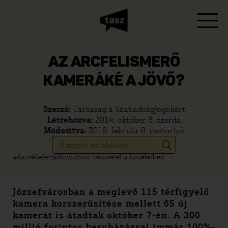
AZ ARCFELISMERŐ
KAMERÁKÉ A JÖVŐ?
Szerző:
Társaság a Szabadságjogokért
Létrehozva:
2014. október 8, szerda
Módosítva:
2018. február 8, csütörtök
adatvédelem
aktivizmus, részvétel a közéletben
Józsefvárosban a meglevő 115 térfigyelő
kamera korszerűsítése mellett 65 új
kamerát is átadtak október 7-én. A 300
millió forintos beruházással immár 100%-