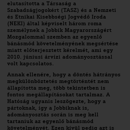
elutasította a Társaság a
Szabadságjogokért (TASZ) és a Nemzeti
és Etnikai Kisebbségi Jogvédő Iroda
(NEKI) által képviselt három roma
személynek a Jobbik Magyarországért
Mozgalommal szemben az egyenlő
bánásmód követelményének megsértése
miatt előterjesztett kérelmét, ami egy
2010. júniusi árvízi adományosztással
volt kapcsolatos.
Annak ellenére, hogy a döntés hátrányos
megkülönböztetés megtörténtét nem
állapította meg, több tekintetben is
fontos megállapításokat tartalmaz. A
Hatóság ugyanis leszögezte, hogy a
pártoknak, így a Jobbiknak is,
adományosztás során is meg kell
tartaniuk az egyenlő bánásmód
követelményét. Ezen kívül pedig azt is