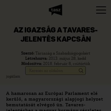
AZ IGAZSÁG A TAVARES-
JELENTÉS KAPCSÁN
Szerző:
Társaság a Szabadságjogokért
Létrehozva:
2013. május 28, kedd
Módosítva:
2018. február 8, csütörtök
jogállam
A hamarosan az Európai Parlament elé
kerülő, a magyarországi alapjogi helyzet
bemutatását elvégző ún. Tavares-
jelentéshez a magyar kormány részletes