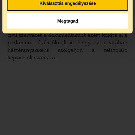
Kiválasztás engedélyezése
hatékony jogorvoslat.
A jelentéstervezet plenáris vitájára az EP-ben
Megtagad
jövő hónapban fog sor kerülni. A három magyar
civil szervezet a dokumentumot azért küldte el a
parlamenti frakcióknak is, hogy az a vitában
háttéranyagként szolgáljon a felszólaló
képviselők számára.