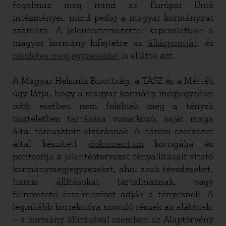
fogalmaz meg mind az Európai Unió
intézményei, mind pedig a magyar kormányzat
számára. A jelentéstervezettel kapcsolatban a
magyar kormány kifejtette az
álláspontját
, és
részletes megjegyzésekkel
is ellátta azt.
A Magyar Helsinki Bizottság, a TASZ és a Mérték
úgy látja, hogy a magyar kormány megjegyzései
több esetben nem felelnek meg a tények
tiszteletben tartására vonatkozó, saját maga
által támasztott elvárásnak. A három szervezet
által készített
dokumentum
korrigálja és
pontosítja a jelentéstervezet tényállításait vitató
kormánymegjegyzéseket, ahol azok tévedéseket,
hamis állításokat tartalmaznak, vagy
félrevezető értelmezését adják a tényeknek. A
leginkább korrekcióra szoruló részek az alábbiak:
–
a kormány állításával szemben az Alaptörvény