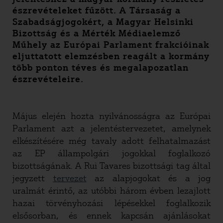
észrevételeket fűzött. A Társaság a
Szabadságjogokért, a Magyar Helsinki
Bizottság és a Mérték Médiaelemző
Műhely az Európai Parlament frakcióinak
eljuttatott elemzésben reagált a kormány
több ponton téves és megalapozatlan
észrevételeire.
Május elején hozta nyilvánosságra az Európai
Parlament azt a jelentéstervezetet, amelynek
elkészítésére még tavaly adott felhatalmazást
az EP állampolgári jogokkal foglalkozó
bizottságának. A Rui Tavares bizottsági tag által
jegyzett
tervezet
az alapjogokat és a jog
uralmát érintő, az utóbbi három évben lezajlott
hazai törvényhozási lépésekkel foglalkozik
elsősorban, és ennek kapcsán ajánlásokat