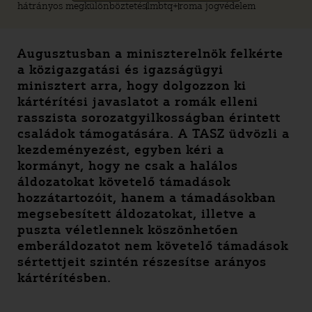
hátrányos megkülönböztetés
lmbtq+
roma jogvédelem
Augusztusban a miniszterelnök felkérte
a közigazgatási és igazságügyi
minisztert arra, hogy dolgozzon ki
kártérítési javaslatot a romák elleni
rasszista sorozatgyilkosságban érintett
családok támogatására. A TASZ üdvözli a
kezdeményezést, egyben kéri a
kormányt, hogy ne csak a halálos
áldozatokat követelő támadások
hozzátartozóit, hanem a támadásokban
megsebesített áldozatokat, illetve a
puszta véletlennek köszönhetően
emberáldozatot nem követelő támadások
sértettjeit szintén részesítse arányos
kártérítésben.