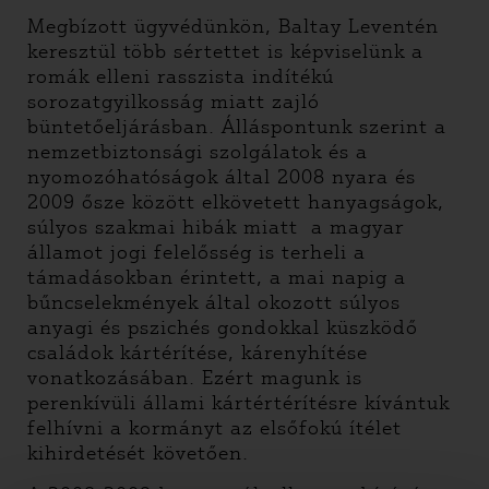
Megbízott ügyvédünkön, Baltay Leventén
keresztül több sértettet is képviselünk a
romák elleni rasszista indítékú
sorozatgyilkosság miatt zajló
büntetőeljárásban. Álláspontunk szerint a
nemzetbiztonsági szolgálatok és a
nyomozóhatóságok által 2008 nyara és
2009 ősze között elkövetett hanyagságok,
súlyos szakmai hibák miatt a magyar
államot jogi felelősség is terheli a
támadásokban érintett, a mai napig a
bűncselekmények által okozott súlyos
anyagi és pszichés gondokkal küszködő
családok kártérítése, kárenyhítése
vonatkozásában. Ezért magunk is
perenkívüli állami kártértérítésre kívántuk
felhívni a kormányt az elsőfokú ítélet
kihirdetését követően.