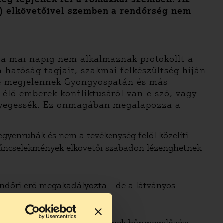
ak) elkövetőivel szemben a rendőrség nem
 a mai napig nem alkalmaznak protokollt a
 hatóság tagjait, szakmai felkészültség híján
őre megjelennek Gyöngyöspatán és más
 élő emberek konfliktusáról van-e szó, vagy
enyegessék. Ez önmagában megalapozza a
egyenruhák és nem a tevékenység felől közelíti
 bűncselekmények elkövetői szabadon lézenghetnek
endőri erő megakadályozta – de a látványos
patán.
ság, ezt követően a rendőrségnek bűnmegelőzési