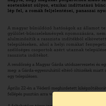
esetenként súlyos, etnikai indíttatású bűn
lép fel, a romák feljelentései, panaszai n
A magyar bűnüldöző hatóságok az államot ter
gyűlölet-bűncselekmények nyomozására, nem ré
alulminősítik a rasszista indítékból elkövet
településeken, ahol a helyi romákat fenyeget
szélőséges csoportok azért utaznak települé
rasszista indítékot.
A rendőrség a Magyar Gárda utódszervezetei és egy
meg: a Gárda-egyenruhától eltérő öltözékek miatt
egy településen.
Április 22-én a Véderő meghirdetett kiképzőtábor
fellépés pusztán arra volt jó, hogy a kormányzat 
A feltehetően téves jogi minősítés alapján őrizet