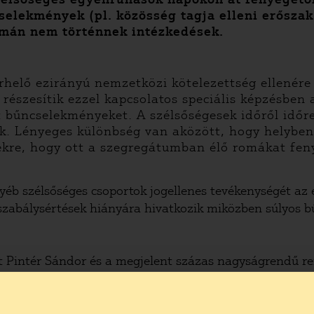
cselekmények (pl. közösség tagja elleni erősz
yomán nem történnek intézkedések.
helő ezirányú nemzetközi kötelezettség ellenére
szesítik ezzel kapcsolatos speciális képzésben a
ett bűncselekményeket. A szélsőségesek időről id
ik. Lényeges különbség van aközött, hogy helyben
sekre, hogy ott a szegregátumban élő romákat f
éb szélsőséges csoportok jogellenes tevékenységét az 
 szabálysértések hiányára hivatkozik miközben súlyos
át Pintér Sándor és a megjelent százas nagyságrendű r
kinyilatkoztathassa, hogy fenntartja a rendet Gyöngyös
be vett véderősöket hétfőn szabadlábra helyezte a bíró