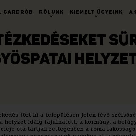
. GARDRÓB
RÓLUNK
KIEMELT ÜGYEINK
A
TÉZKEDÉSEKET SÜR
YÖSPATAI HELYZET
ekedés tört ki a településen jelen lévő szélső
a helyzet idáig fajulhatott, a kormány, a belüg
eleje óta tartják rettegésben a roma lakosságo
élsőséges egyenruhások napokon át fenyegetől