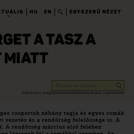
KTUÁLIS
HU
EN
EGYSZERŰ NÉZET
GET A TASZ A
 MIATT
hátrányos megkülönböztetés
lmbtq+
roma jogvédelem
séges csoportok néhány tagja és egyes romák
yi vezetés és a rendőrség felelőssége is. A
t. A rendőrség március első felében
eg lépjenek fel a romákkal szemben. Az