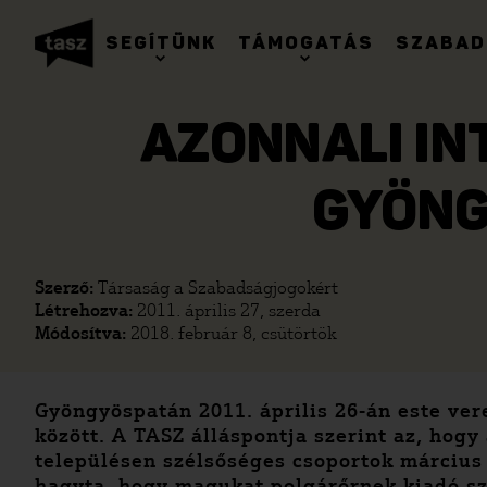
SEGÍTÜNK
TÁMOGATÁS
SZABAD
AZONNALI IN
GYÖNG
Szerző:
Társaság a Szabadságjogokért
Létrehozva:
2011. április 27, szerda
Módosítva:
2018. február 8, csütörtök
Gyöngyöspatán 2011. április 26-án este ver
között. A TASZ álláspontja szerint az, hogy 
településen szélsőséges csoportok március 
hagyta, hogy magukat polgárőrnek kiadó sz