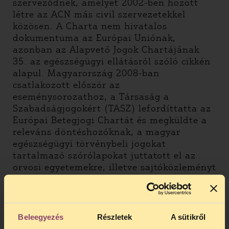
szerveződnek, amelyet 2002-ben hozott
létre az ACN más civil szervezetekkel
közösen. A Charta nem hivatalos
dokumentuma az Európai Uniónak,
azonban az Alapvető Jogok Chartájának
35. az egészségügyi ellátásról szóló cikkén
alapul. Magyarország 2008-ban
csatlakozott először az
eseménysorozathoz, a Társaság a
Szabadságjogokért (TASZ) lefordíttatta az
Európai Betegjogi Chartát és megküldte a
releváns döntéshozóknak, a magyar
egészségügyi törvénybeli jogokat
tartalmazó szórólapokat juttatott el az
orvosi egyetemekre, illetve sajtóközleményt
bocsátott ki a betegjogok magyarországi
helyzetéről.
2009-ben a
Nemzeti Egészségügyi Tanács
Beleegyezés
Részletek
A sütikről
(NET) és a TASZ közösen – a
Magyar Orvos