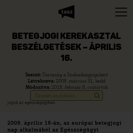
BETEGJOGI KEREKASZTAL
BESZÉLGETÉSEK – ÁPRILIS
16.
Szerző:
Társaság a Szabadságjogokért
Létrehozva:
2009. március 31, kedd
Módosítva:
2018. február 8, csütörtök
jogok az egészségügyben
2009. április 16-án, az európai betegjogi
nap alkalmából az Egészségügyi