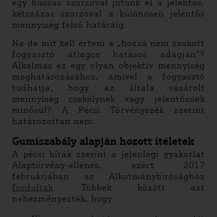
egy húszas szorzóval jutunk el a jelentős,
kétszázas szorzóval a különösen jelentős
mennyiség felső határáig.
Na de mit kell érteni a „hozzá nem szokott
fogyasztó átlagos hatásos adagján”?
Alkalmas ez egy olyan objektív mennyiség
meghatározásához, amivel a fogyasztó
tudhatja, hogy az általa vásárolt
mennyiség csekélynek vagy jelentősnek
minősül? A Pécsi Törvényszék szerint
határozottan nem.
Gumiszabály alapján hozott ítéletek
A pécsi bírák szerint a jelenlegi gyakorlat
Alaptörvény-ellenes, ezért 2017
februárjában az Alkotmánybírósághoz
fordultak
. Többek között azt
nehezményezték, hogy