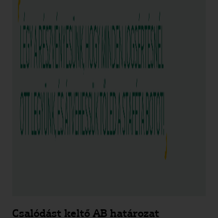
Csalódást keltő AB határozat