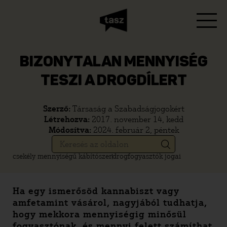
BIZONYTALAN MENNYISÉG
TESZI A DROGDÍLERT
Szerző:
Társaság a Szabadságjogokért
Létrehozva:
2017. november 14, kedd
Módosítva:
2024. február 2, péntek
csekély mennyiségű kábítószer
drogfogyasztók jogai
Ha egy ismerősöd kannabiszt vagy
amfetamint vásárol, nagyjából tudhatja,
hogy mekkora mennyiségig minősül
fogyasztónak, és mennyi felett számíthat