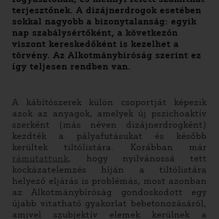
terjesztőnek. A dizájnerdrogok esetében
sokkal nagyobb a bizonytalanság: egyik
nap szabálysértőként, a következőn
viszont kereskedőként is kezelhet a
törvény. Az Alkotmánybíróság szerint ez
így teljesen rendben van.
A kábítószerek külön csoportját képezik
azok az anyagok, amelyek új pszichoaktív
szerként (más néven dizájnerdrogként)
kezdték a pályafutásukat és később
kerültek tiltólistára. Korábban már
rámutattunk
, hogy nyilvánossá tett
kockázatelemzés híján a tiltólistára
helyező eljárás is problémás, most azonban
az Alkotmánybíróság gondoskodott egy
újabb vitatható gyakorlat bebetonozásáról,
amivel szubjektív elemek kerülnek a