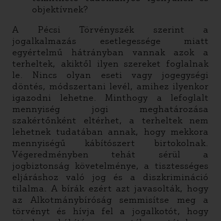
objektívnek?
A Pécsi Törvényszék szerint a
jogalkalmazás esetlegessége miatt
egyértelmű hátrányban vannak azok a
terheltek, akiktől ilyen szereket foglalnak
le. Nincs olyan eseti vagy jogegységi
döntés, módszertani levél, amihez ilyenkor
igazodni lehetne. Minthogy a lefoglalt
mennyiség jogi meghatározása
szakértőnként eltérhet, a terheltek nem
lehetnek tudatában annak, hogy mekkora
mennyiségű kábítószert birtokolnak.
Végeredményben tehát sérül a
jogbiztonság követelménye, a tisztességes
eljáráshoz való jog és a diszkrimináció
tilalma. A bírák ezért azt javasolták, hogy
az Alkotmánybíróság semmisítse meg a
törvényt és hívja fel a jogalkotót, hogy