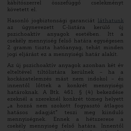
kábítószerrel összefüggő cselekményt
követett el.
Hasonló jogbiztonsági garanciát
láthatunk
az úgynevezett C-listára kerülő új
pszichoaktív anyagok esetében. Itt a
csekély mennyiség felső határa egységesen
2 gramm tiszta hatóanyag, tehát minden
jogi eljárást ez a mennyiségi határ alakít.
Az új pszichoaktív anyagok azonban két év
elteltével tiltólistára kerülnek – ha a
kockázatelemzés mást nem indokol – és
innentől lőttek a konkrét mennyiségi
határoknak. A Btk. 461. § (4) bekezdése
ezeknél a szereknél konkrét tömeg helyett
„a hozzá nem szokott fogyasztó átlagos
hatásos adagját” teszi meg kiinduló
mennyiségnek. Ennek a hétszerese a
csekély mennyiség felső határa. Innentől