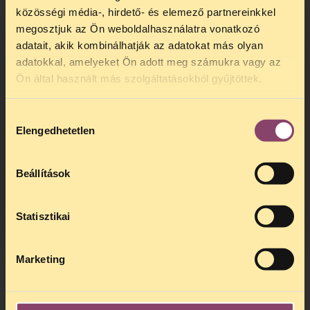
közösségi média-, hirdető- és elemező partnereinkkel
megosztjuk az Ön weboldalhasználatra vonatkozó
adatait, akik kombinálhatják az adatokat más olyan
adatokkal, amelyeket Ön adott meg számukra vagy az
TELEFONOS JOGSEGÉLY
Ön által használt más szolgáltatásokból gyűjtöttek.
SZÜNET!
Hozzájárulás
Kedves érdeklődő, Tájékoztatjuk,
Elengedhetetlen
kiválasztása
hogy
telefonos jogsegélyünk július 27 és
augusztus 24 között szünetel
. Az első
telefonos jogsegély
augusztus 25-én
Beállítások
kedden, 13 és 15 óra között lesz
.
A
jogsegely@tasz.hu
email címen ezidő
alatt is elér minket.
Statisztikai
Marketing