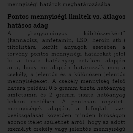
mennyiségi határok meghatározásába.
Pontos mennyiségi limitek vs. átlagos
hatásos adag
A „hagyományos kábítószerként”
(kannabisz, amfetamin, LSD, heroin stb.)
tiltólistára került anyagok esetében a
törvény pontos mennyiségi határokat jelöl
ki a tiszta hatóanyag-tartalom alapján
arra, hogy mi alapján határozzák meg a
csekély, a jelentős és a különösen jelentős
mennyiségeket. A csekély mennyiség felső
határa például 0,5 gramm tiszta hatóanyag
amfetamin és 2 gramm tiszta hatóanyag
kokain esetében. A pontosan rögzített
mennyiségek alapján, a lefoglalt szer
bevizsgálását követően minden bíróságon
azonos ítélet születhet arról, hogy az adott
személyt csekély vagy jelentős mennyiségű