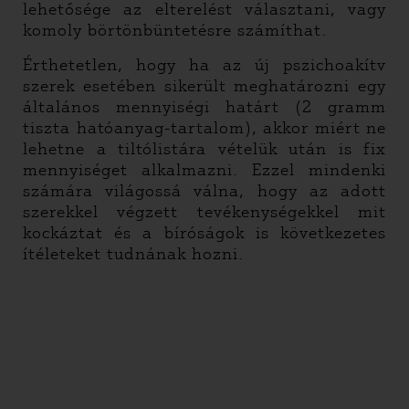
lehetősége az elterelést választani, vagy
komoly börtönbüntetésre számíthat.
Érthetetlen, hogy ha az új pszichoakítv
szerek esetében sikerült meghatározni egy
általános mennyiségi határt (2 gramm
tiszta hatóanyag-tartalom), akkor miért ne
lehetne a tiltólistára vételük után is fix
mennyiséget alkalmazni. Ezzel mindenki
számára világossá válna, hogy az adott
szerekkel végzett tevékenységekkel mit
kockáztat és a bíróságok is következetes
ítéleteket tudnának hozni.