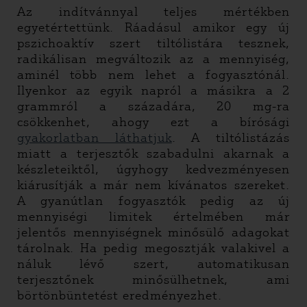
Az indítvánnyal teljes mértékben
egyetértettünk. Ráadásul amikor egy új
pszichoaktív szert tiltólistára tesznek,
radikálisan megváltozik az a mennyiség,
aminél több nem lehet a fogyasztónál.
Ilyenkor az egyik napról a másikra a 2
grammról a századára, 20 mg-ra
csökkenhet, ahogy ezt a bírósági
gyakorlatban láthatjuk
. A tiltólistázás
miatt a terjesztők szabadulni akarnak a
készleteiktől, úgyhogy kedvezményesen
kiárusítják a már nem kívánatos szereket.
A gyanútlan fogyasztók pedig az új
mennyiségi limitek értelmében már
jelentős mennyiségnek minősülő adagokat
tárolnak. Ha pedig megosztják valakivel a
náluk lévő szert, automatikusan
terjesztőnek minősülhetnek, ami
börtönbüntetést eredményezhet.