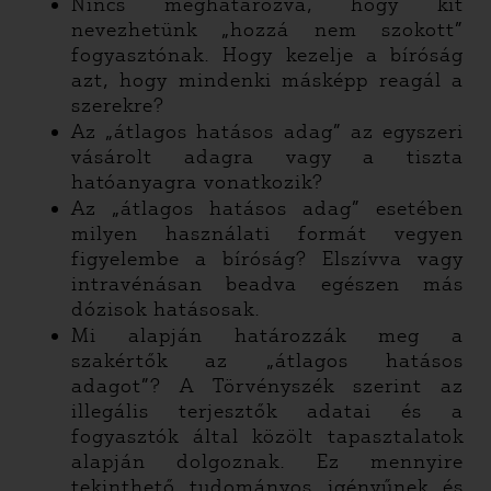
Nincs meghatározva, hogy kit
nevezhetünk „hozzá nem szokott”
fogyasztónak. Hogy kezelje a bíróság
azt, hogy mindenki másképp reagál a
szerekre?
Az „átlagos hatásos adag” az egyszeri
vásárolt adagra vagy a tiszta
hatóanyagra vonatkozik?
Az „átlagos hatásos adag” esetében
milyen használati formát vegyen
figyelembe a bíróság? Elszívva vagy
intravénásan beadva egészen más
dózisok hatásosak.
Mi alapján határozzák meg a
szakértők az „átlagos hatásos
adagot”? A Törvényszék szerint az
illegális terjesztők adatai és a
fogyasztók által közölt tapasztalatok
alapján dolgoznak. Ez mennyire
tekinthető tudományos igényűnek és