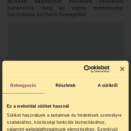
minden kábítószer esetében tételesen
határozza meg az egyes mennyiségi
limitekhez köthető tömegeket.
Beleegyezés
Részletek
A sütikről
Ez a weboldal sütiket használ
Sütiket használunk a tartalmak és hirdetések személyre
szabásához, közösségi funkciók biztosításához,
valamint weboldalforgalmunk elemzéséhez. Ezenkívül