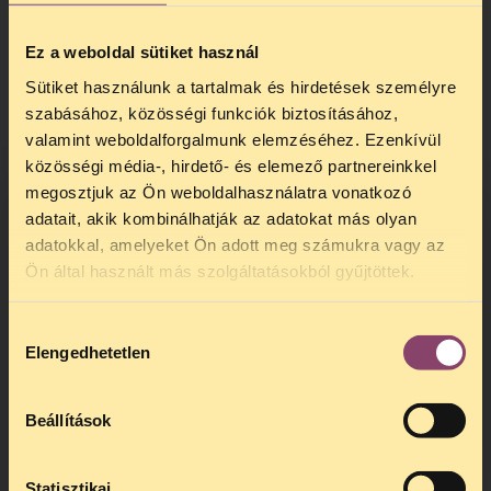
szabályozást tartanak szükségesnek az
Egyesült államokban
, valamint
Ez a weboldal sütiket használ
a
titkosítás
iránti elköteleződést és
a
tömeges megfigyelés megszüntetését
az
Sütiket használunk a tartalmak és hirdetések személyre
Atlanti óceán mindkét oldalán.
szabásához, közösségi funkciók biztosításához,
valamint weboldalforgalmunk elemzéséhez. Ezenkívül
A levél letölthető
innen.
közösségi média-, hirdető- és elemező partnereinkkel
megosztjuk az Ön weboldalhasználatra vonatkozó
adatait, akik kombinálhatják az adatokat más olyan
adatokkal, amelyeket Ön adott meg számukra vagy az
TELEFONOS JOGSEGÉLY
Ön által használt más szolgáltatásokból gyűjtöttek.
SZÜNET!
Hozzájárulás
Kedves érdeklődő, Tájékoztatjuk,
Elengedhetetlen
kiválasztása
hogy
telefonos jogsegélyünk július 27 és
augusztus 24 között szünetel
. Az első
telefonos jogsegély
augusztus 25-én
Beállítások
kedden, 13 és 15 óra között lesz
.
A
jogsegely@tasz.hu
email címen ezidő
alatt is elér minket.
Statisztikai