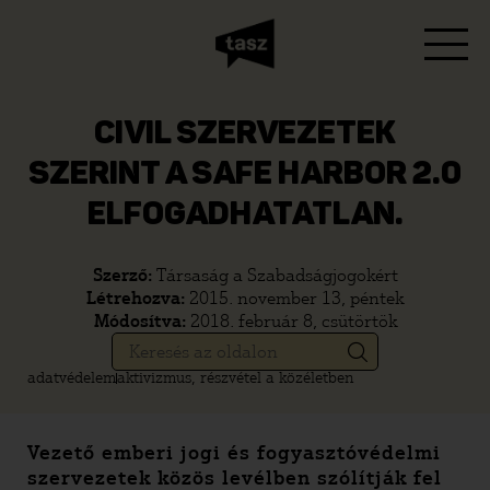
CIVIL SZERVEZETEK
SZERINT A SAFE HARBOR 2.0
ELFOGADHATATLAN.
Szerző:
Társaság a Szabadságjogokért
Létrehozva:
2015. november 13, péntek
Módosítva:
2018. február 8, csütörtök
adatvédelem
aktivizmus, részvétel a közéletben
Vezető emberi jogi és fogyasztóvédelmi
szervezetek közös levélben szólítják fel