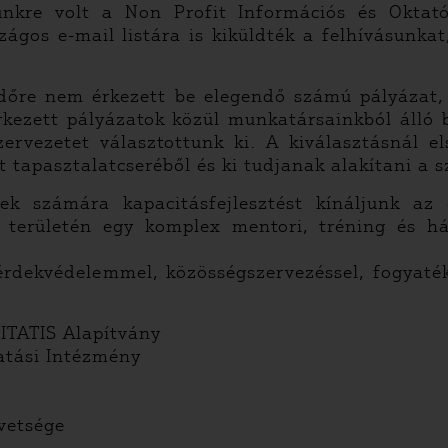
égünkre volt a Non Profit Információs és Okta
szágos e-mail listára is kiküldték a felhívásunk
ridőre nem érkezett be elegendő számú pályázat,
érkezett pályázatok közül munkatársainkból álló 
rvezetet választottunk ki. A kiválasztásnál e
lt tapasztalatcseréből és ki tudjanak alakítani a
etek számára kapacitásfejlesztést kínáljunk az
 területén egy komplex mentori, tréning és há
.
rdekvédelemmel, közösségszervezéssel, fogyatéko
TATIS Alapítvány
tási Intézmény
övetsége