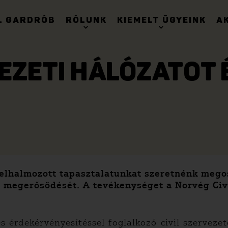
. GARDRÓB
RÓLUNK
KIEMELT ÜGYEINK
A
VEZETI HÁLÓZATOT 
lhalmozott tapasztalatunkat szeretnénk megosz
éra megerősödését. A tevékenységet a Norvég Civ
és érdekérvényesítéssel foglalkozó civil szerve