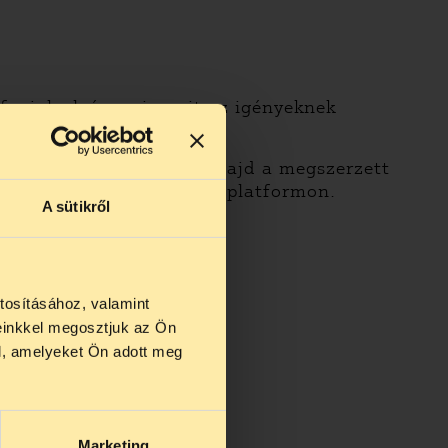
fogjuk elvégezni, amit az igényeknek
 eredményesen használja majd a megszerzett
ni erről egy közös online platformon.
A sütikről
tosításához, valamint
einkkel megosztjuk az Ön
us 27 és
l, amelyeket Ön adott meg
us 25-én
n ezidő
Marketing