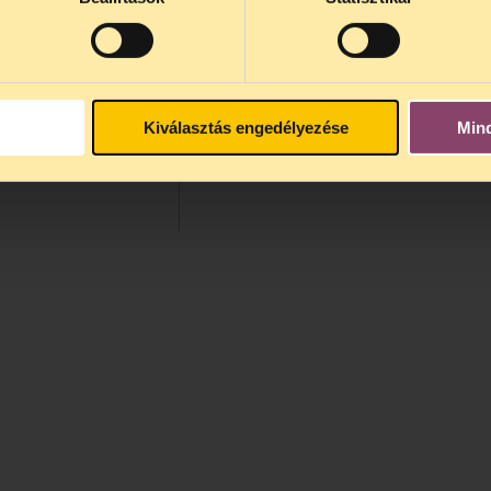
Kiválasztás engedélyezése
Min