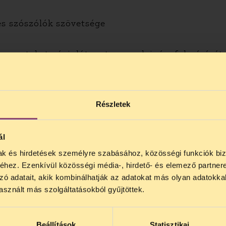
és szószólók szövetsége
rvezeteket végiglátogatva, azok igényfelmérését 
első tréningre való felkészülés követ majd.
pen létrejövő civil szervezetekből álló hálózat
e során, illetve képes lesz hatékonyan hírt is ad
Részletek
ál
mak és hirdetések személyre szabásához, közösségi funkciók biz
NOS JOGSEGÉLY SZÜNET!
hez. Ezenkívül közösségi média-, hirdető- és elemező partner
lődő, Tájékoztatjuk, hogy
telefonos jogsegélyünk júli
zó adatait, akik kombinálhatják az adatokat más olyan adatokka
4 között szünetel
. Az első telefonos jogsegély
auguszt
sznált más szolgáltatásokból gyűjtöttek.
s 15 óra között lesz
. A
jogsegely@tasz.hu
email címe
 minket.
Beállítások
Statisztikai