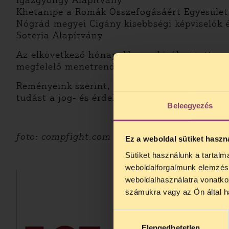
Igazgyöngy Alapítvány
Khetanipe a Romák Összefogásáért Egyesület
Nógrád megyei Cigány kisebbségi képviselők 
Soteria Alapítvány
Az elkövetkező hónapokban a kiválasztott sze
megfelelő menetrend kidolgozása és a júniusi 
Reményeink szerint, a pályázat eredményekép
tudást a jog- és érdekérvényesítő tevékenység
Beleegyezés
foto: compfight.com
Ez a weboldal sütiket haszn
Sütiket használunk a tartal
TELEFO
weboldalforgalmunk elemzésé
Kedves érdek
weboldalhasználatra vonatko
augusztus 2
számukra vagy az Ön által ha
kedden, 13 é
alatt is elér
Hozzájárulás
Elengedhetetlen
kiválasztása