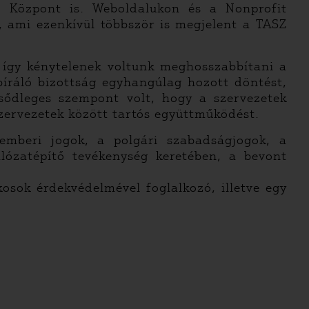
tó Központ is. Weboldalukon és a Nonprofit
at, ami ezenkívül többször is megjelent a TASZ
 így kénytelenek voltunk meghosszabbítani a
bíráló bizottság egyhangúlag hozott döntést,
lsődleges szempont volt, hogy a szervezetek
 szervezetek között tartós együttműködést.
 emberi jogok, a polgári szabadságjogok, a
lózatépítő tevékenység keretében, a bevont
sok érdekvédelmével foglalkozó, illetve egy