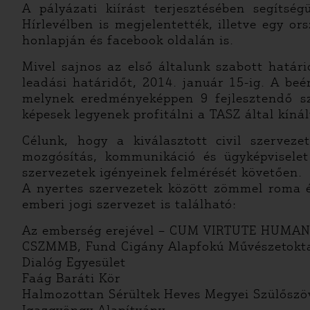
A pályázati kiírást terjesztésében segíts
Hírlevélben is megjelentették, illetve egy or
honlapján és facebook oldalán is.
Mivel sajnos az első általunk szabott hatá
leadási határidőt, 2014. január 15-ig. A be
melynek eredményeképpen 9 fejlesztendő sze
képesek legyenek profitálni a TASZ által kíná
Célunk, hogy a kiválasztott civil szervez
mozgósítás, kommunikáció és ügyképviselet
szervezetek igényeinek felmérését követően
A nyertes szervezetek között zömmel roma é
emberi jogi szervezet is található:
Az emberség erejével – CUM VIRTUTE HUMANI
CSZMMB, Fund Cigány Alapfokú Művészetokta
Dialóg Egyesület
Faág Baráti Kör
Halmozottan Sérültek Heves Megyei Szülősz