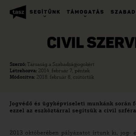
SEGÍTÜNK
TÁMOGATÁS
SZABAD
CIVIL SZER
Szerző:
Társaság a Szabadságjogokért
Létrehozva:
2014. február 7, péntek
Módosítva:
2018. február 8, csütörtök
Jogvédő és ügyképviseleti munkánk során fe
ezzel az eszköztárral segítsük a civil szf
2013 októberében pályázatot írtunk ki, jog- 