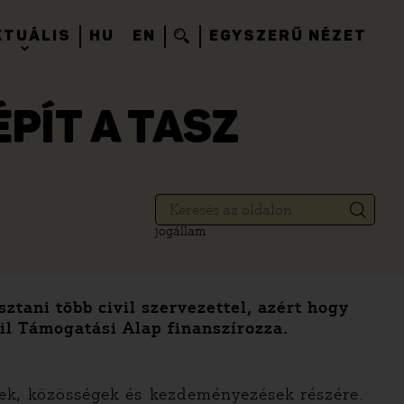
KTUÁLIS
HU
EN
EGYSZERŰ NÉZET
ÉPÍT A TASZ
jogállam
tani több civil szervezettel, azért hogy
il Támogatási Alap finanszírozza.
zetek, közösségek és kezdeményezések részére.