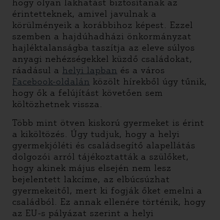
hogy olyan lakhatást biztosítanak az
érintetteknek, amivel javulnak a
körülményeik a korábbihoz képest. Ezzel
szemben a hajdúhadházi önkormányzat
hajléktalanságba taszítja az eleve súlyos
anyagi nehézségekkel küzdő családokat,
ráadásul a
helyi lapban
és a város
Facebook-oldalán
közölt hírekből úgy tűnik,
hogy ők a felújítást követően sem
költözhetnek vissza.
Több mint ötven kiskorú gyermeket is érint
a kiköltözés. Úgy tudjuk, hogy a helyi
gyermekjóléti és családsegítő alapellátás
dolgozói arról tájékoztatták a szülőket,
hogy akinek május elsején nem lesz
bejelentett lakcíme, az elbúcsúzhat
gyermekeitől, mert ki fogják őket emelni a
családból. Ez annak ellenére történik, hogy
az EU-s pályázat szerint a helyi