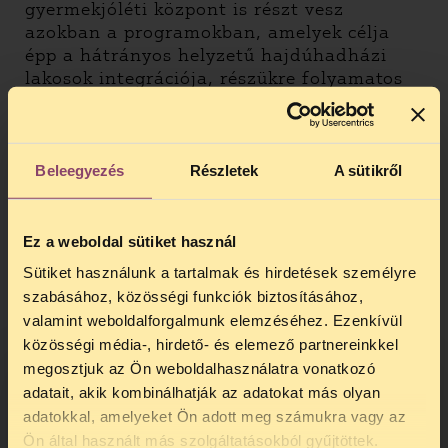
gyermekjóléti központ is részt vesz
azokban a programokban, amelyek célja
épp a hátrányos helyzetű hajdúhadházi
lakosok integrációja, részükre folyamatos
szociális munka és jobb életkörülmények
biztosítása.
A családok elhelyezésével foglalkozott
Beleegyezés
Részletek
A sütikről
ugyan a gyermekjóléti központ, de nem
hangzott el olyan javaslat, ami hosszú
távon megoldaná az érintettek lakhatását
Ez a weboldal sütiket használ
a településen. Felmerült, hogy többen egy
Sütiket használunk a tartalmak és hirdetések személyre
időre a Hajdúhadháztól 150 km-re lévő
szabásához, közösségi funkciók biztosításához,
Gyulára mehetnének, a családok átmeneti
valamint weboldalforgalmunk elemzéséhez. Ezenkívül
otthonába, de a családok együttes
elhelyezését itt sem biztosítanák.
közösségi média-, hirdető- és elemező partnereinkkel
megosztjuk az Ön weboldalhasználatra vonatkozó
Az elnyert uniós támogatásra vonatkozó
adatait, akik kombinálhatják az adatokat más olyan
szerződés pontos tartalmát nem ismerjük,
adatokkal, amelyeket Ön adott meg számukra vagy az
TELEFONOS JOGSEGÉLY
mert azt – az ilyen támogatásoknál
Ön által használt más szolgáltatásokból gyűjtöttek.