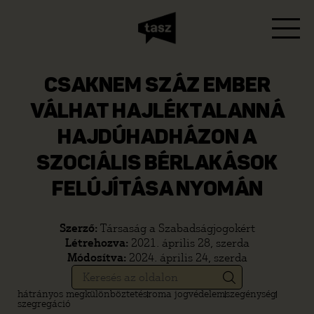
CSAKNEM SZÁZ EMBER
VÁLHAT HAJLÉKTALANNÁ
HAJDÚHADHÁZON A
SZOCIÁLIS BÉRLAKÁSOK
FELÚJÍTÁSA NYOMÁN
Szerző:
Társaság a Szabadságjogokért
Létrehozva:
2021. április 28, szerda
Módosítva:
2024. április 24, szerda
hátrányos megkülönböztetés
roma jogvédelem
szegénység
szegregáció