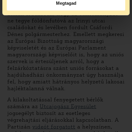
Megtagad
Az AVM
levélküldő kampányt indított
annak érdekében, hogy az önkormányzat
ne tegye földönfutóvá az Irinyi utcai
családokat és levélben fordult Csáfordi
Dénes polgármesterhez. Emellett megkeresi
az Európai Bizottság magyarországi
képviseletét és az Európai Parlament
magyarországi képviselőit is, hogy az uniós
szervek is értesüljenek arról, hogy a
felzárkóztatásra szánt uniós forrásokat a
hajdúhadházi önkormányzat úgy használja
fel, hogy amiatt hátrányos helyzetű lakosai
hajléktalanná válnak.
A kilakoltatással fenyegetett bérlők
számára az
Utcajogász Egyesület
jogsegélyt biztosít az esetleges
végrehajtási eljárásokkal kapcsolatban. A
Partizán
videót forgatott
a helyszínen,