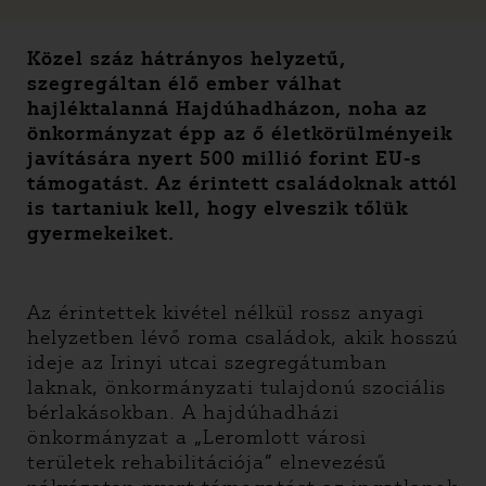
Közel száz hátrányos helyzetű,
szegregáltan élő ember válhat
hajléktalanná Hajdúhadházon, noha az
önkormányzat épp az ő életkörülményeik
javítására nyert 500 millió forint EU-s
támogatást. Az érintett családoknak attól
is tartaniuk kell, hogy elveszik tőlük
gyermekeiket.
Az érintettek kivétel nélkül rossz anyagi
helyzetben lévő roma családok, akik hosszú
ideje az Irinyi utcai szegregátumban
laknak, önkormányzati tulajdonú szociális
bérlakásokban. A hajdúhadházi
önkormányzat a „Leromlott városi
területek rehabilitációja” elnevezésű