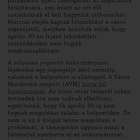
pályázaton nyert támogatást az ingatlanok
felújítására, ami miatt az ott élő
családoknak el kell hagyniuk otthonaikat.
Március elején kaptak felszólítást a város
jegyzőjétől, melyben közölték velük, hogy
április 30-án lejáró lakásbérleti
szerződésüket nem fogják
meghosszabbítani.
A súlyosan jogsértő önkormányzati
lépésekre egy jogsegélyt kérő személy,
valamint a helyszínre is ellátogató A Város
Mindenkié csoport (AVM)
hívta fel
figyelmünket
. Az Irinyi utcai telepről sokan
évtizedek óta nem tudnak elköltözni,
egyértelmű, hogy ők április 30-ig nem
fognak megoldást találni a helyzetükre. De
nem is az ő dolguk lenne megoldani a
problémát, a támogatást ugyanis azzal a
feltétellel nyerhette el az önkormányzat,