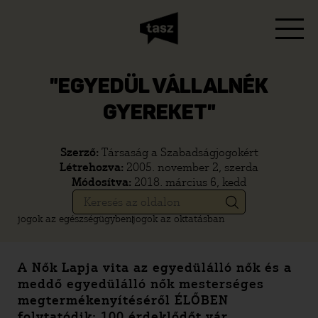
"EGYEDÜL VÁLLALNÉK
GYEREKET"
Szerző:
Társaság a Szabadságjogokért
Létrehozva:
2005. november 2, szerda
Módosítva:
2018. március 6, kedd
jogok az egészségügyben
jogok az oktatásban
A Nők Lapja vita az egyedülálló nők és a
meddő egyedülálló nők mesterséges
megtermékenyítéséről ÉLŐBEN
folytatódik: 100 érdeklődőt vár