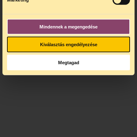
címen. Az első 100 jelentkező juthat be.
Mindennek a megengedése
Kiválasztás engedélyezése
Megtagad