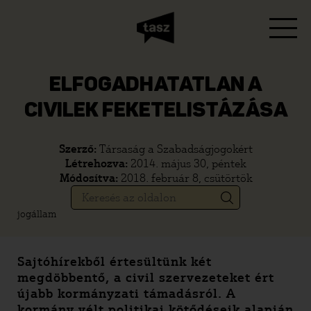
ELFOGADHATATLAN A
CIVILEK FEKETELISTÁZÁSA
Szerző:
Társaság a Szabadságjogokért
Létrehozva:
2014. május 30, péntek
Módosítva:
2018. február 8, csütörtök
jogállam
Sajtóhírekből értesültünk két
megdöbbentő, a civil szervezeteket ért
újabb kormányzati támadásról. A
kormány vélt politikai kötődéseik alapján