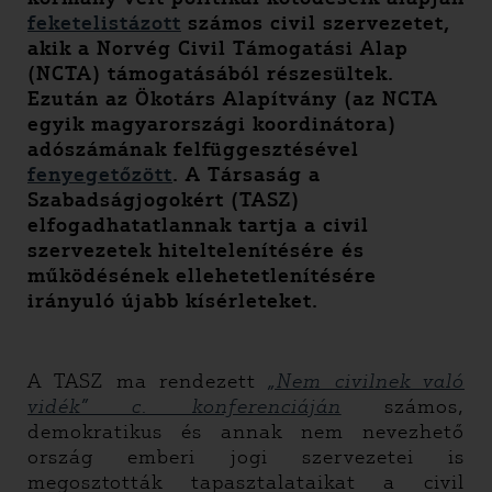
feketelistázott
számos civil szervezetet,
akik a Norvég Civil Támogatási Alap
(NCTA) támogatásából részesültek.
Ezután az Ökotárs Alapítvány (az NCTA
egyik magyarországi koordinátora)
adószámának felfüggesztésével
fenyegetőzött
. A Társaság a
Szabadságjogokért (TASZ)
elfogadhatatlannak tartja a civil
szervezetek hiteltelenítésére és
működésének ellehetetlenítésére
irányuló újabb kísérleteket.
A TASZ ma rendezett
„Nem civilnek való
vidék” c. konferenciáján
számos,
demokratikus és annak nem nevezhető
ország emberi jogi szervezetei is
megosztották tapasztalataikat a civil