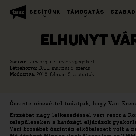
SEGÍTÜNK
TÁMOGATÁS
SZABAD
ELHUNYT VÁR
Szerző:
Társaság a Szabadságjogokért
Létrehozva:
2011. március 9, szerda
Módosítva:
2018. február 8, csütörtök
Őszinte részvéttel tudatjuk, hogy Vári Erzs
Erzsébet nagy lelkesedéssel vett részt a 
településeken a hatósági eljárások gyakorl
Vári Erzsébet őszintén elkötelezett volt a