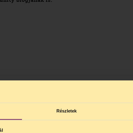
ity blogjának is.
Részletek
ál