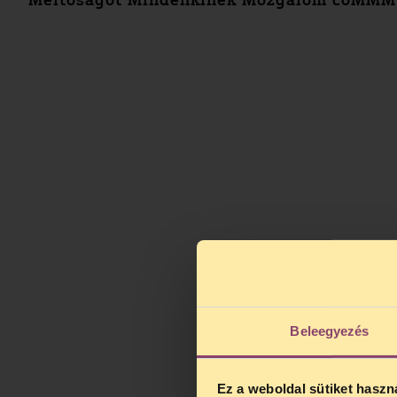
Méltóságot Mindenkinek Mozgalom coMMMun
Beleegyezés
Ez a weboldal sütiket haszn