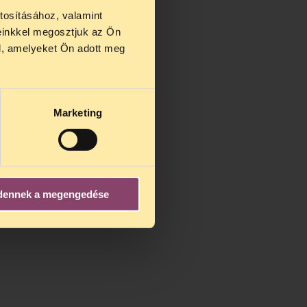
tosításához, valamint
einkkel megosztjuk az Ön
us 27 és
l, amelyeket Ön adott meg
us 25-én
n ezidő
Marketing
dennek a megengedése