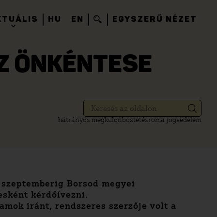
KTUÁLIS
HU
EN
EGYSZERŰ NÉZET
SZ ÖNKÉNTESE
hátrányos megkülönböztetés
roma jogvédelem
l szeptemberig Borsod megyei
esként kérdőívezni.
amok iránt, rendszeres szerzője volt a