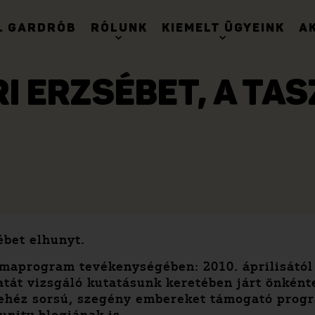
. GARDRÓB
RÓLUNK
KIEMELT ÜGYEINK
A
I ERZSÉBET, A TA
ébet elhunyt.
Romaprogram tevékenységében: 2010. áprilisátó
atát vizsgáló kutatásunk keretében járt önként
 nehéz sorsú, szegény embereket támogató progr