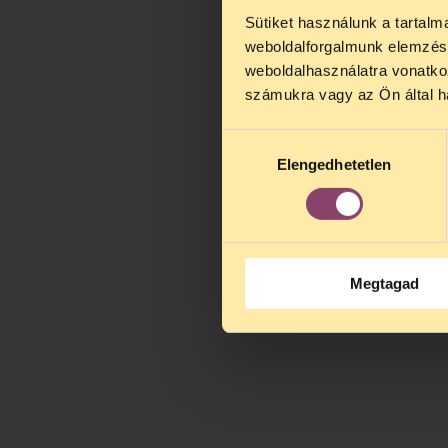
Sütiket használunk a tartal
TELEFO
weboldalforgalmunk elemzésé
Kedves érdek
weboldalhasználatra vonatko
augusztus 2
számukra vagy az Ön által ha
kedden, 13 é
alatt is elér
Hozzájárulás
Elengedhetetlen
kiválasztása
Megtagad