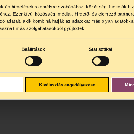
mak és hirdetések személyre szabásához, közösségi funkciók biz
NOS JOGSEGÉLY SZÜNET!
hez. Ezenkívül közösségi média-, hirdető- és elemező partner
lődő, Tájékoztatjuk, hogy
telefonos jogsegélyünk júli
zó adatait, akik kombinálhatják az adatokat más olyan adatokka
4 között szünetel
. Az első telefonos jogsegély
auguszt
sznált más szolgáltatásokból gyűjtöttek.
s 15 óra között lesz
. A
jogsegely@tasz.hu
email címe
 minket.
Beállítások
Statisztikai
Kiválasztás engedélyezése
Min