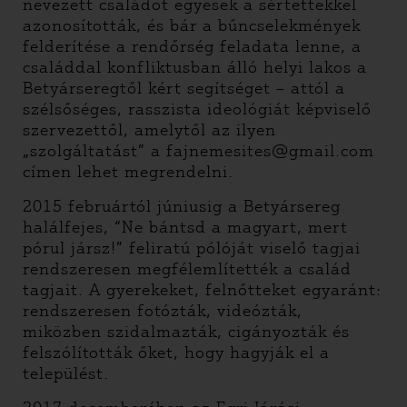
nevezett családot egyesek a sértettekkel
azonosították, és bár a bűncselekmények
felderítése a rendőrség feladata lenne, a
családdal konfliktusban álló helyi lakos a
Betyárseregtől kért segítséget – attól a
szélsőséges, rasszista ideológiát képviselő
szervezettől, amelytől az ilyen
„szolgáltatást” a fajnemesites@gmail.com
címen lehet megrendelni.
2015 februártól júniusig a Betyársereg
halálfejes, “Ne bántsd a magyart, mert
pórul jársz!” feliratú pólóját viselő tagjai
rendszeresen megfélemlítették a család
tagjait. A gyerekeket, felnőtteket egyaránt:
rendszeresen fotózták, videózták,
miközben szidalmazták, cigányozták és
felszólították őket, hogy hagyják el a
települést.