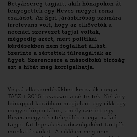
Betyársereg tagjait, akik hónapokon át
fenyegettek egy Heves megyei roma
családot. Az Egri Járásbíróság számára
irreleváns volt, hogy az elkövetők a
neonáci szervezet tagjai voltak,
mégpedig azért, mert politikai
kérdésekben nem foglalhat állást.
Szerinte a sértettek túlreagálták az
ügyet. Szerencsére a másodfokú bíróság
ezt a hibát még korrigálhatja.
Végső elkeseredésükben keresték meg a
TASZ-t 2015 tavaszán a sértettek. Néhány
hónappal korábban megjelent egy cikk egy
megyei hírportálon, amely szerint egy
Heves megyei kistelepülésen egy család
tagjai fát lopnak és rabszolgaként tartják
munkatársaikat. A cikkben meg nem