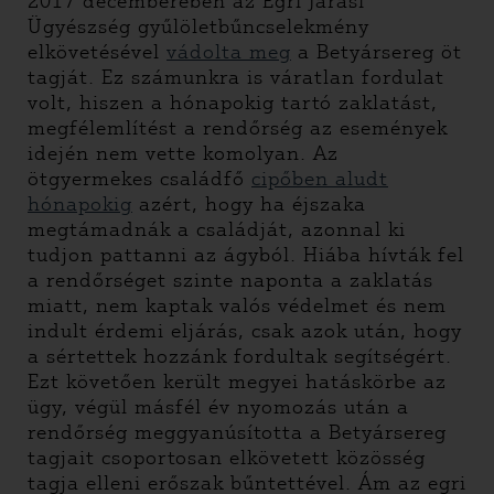
2017 decemberében az Egri Járási
Ügyészség gyűlöletbűncselekmény
elkövetésével
vádolta meg
a Betyársereg öt
tagját. Ez számunkra is váratlan fordulat
volt, hiszen a hónapokig tartó zaklatást,
megfélemlítést a rendőrség az események
idején nem vette komolyan. Az
ötgyermekes családfő
cipőben aludt
hónapokig
azért, hogy ha éjszaka
megtámadnák a családját, azonnal ki
tudjon pattanni az ágyból. Hiába hívták fel
a rendőrséget szinte naponta a zaklatás
miatt, nem kaptak valós védelmet és nem
indult érdemi eljárás, csak azok után, hogy
a sértettek hozzánk fordultak segítségért.
Ezt követően került megyei hatáskörbe az
ügy, végül másfél év nyomozás után a
rendőrség meggyanúsította a Betyársereg
tagjait csoportosan elkövetett közösség
tagja elleni erőszak bűntettével. Ám az egri