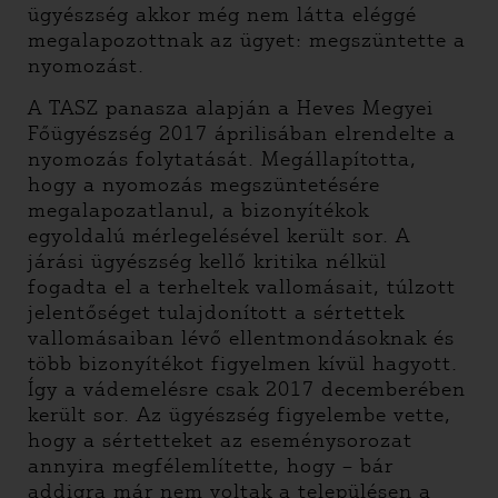
ügyészség akkor még nem látta eléggé
megalapozottnak az ügyet: megszüntette a
nyomozást.
A TASZ panasza alapján a Heves Megyei
Főügyészség 2017 áprilisában elrendelte a
nyomozás folytatását. Megállapította,
hogy a nyomozás megszüntetésére
megalapozatlanul, a bizonyítékok
egyoldalú mérlegelésével került sor. A
járási ügyészség kellő kritika nélkül
fogadta el a terheltek vallomásait, túlzott
jelentőséget tulajdonított a sértettek
vallomásaiban lévő ellentmondásoknak és
több bizonyítékot figyelmen kívül hagyott.
Így a vádemelésre csak 2017 decemberében
került sor. Az ügyészség figyelembe vette,
hogy a sértetteket az eseménysorozat
annyira megfélemlítette, hogy – bár
addigra már nem voltak a településen a