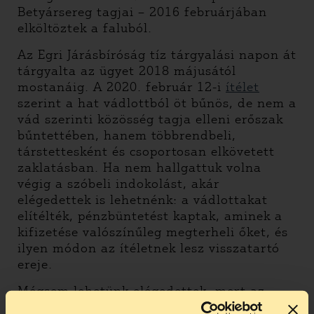
Betyársereg tagjai – 2016 februárjában
elköltöztek a faluból.
Az Egri Járásbíróság tíz tárgyalási napon át
tárgyalta az ügyet 2018 májusától
mostanáig. A 2020. február 12-i
ítélet
szerint a hat vádlottból öt bűnös, de nem a
vád szerinti közösség tagja elleni erőszak
bűntettében, hanem többrendbeli,
társtettesként és csoportosan elkövetett
zaklatásban. Ha nem hallgattuk volna
végig a szóbeli indokolást, akár
elégedettek is lehetnénk: a vádlottakat
elítélték, pénzbüntetést kaptak, aminek a
kifizetése valószínűleg megterheli őket, és
ilyen módon az ítéletnek lesz visszatartó
ereje.
Mégsem lehetünk elégedettek, mert az
ítélet indokolása számunkra