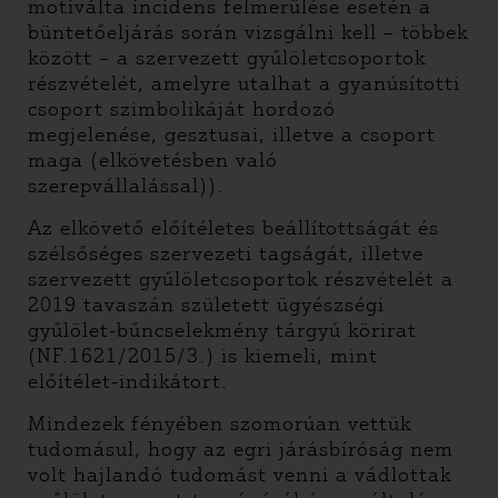
motiválta incidens felmerülése esetén a
büntetőeljárás során vizsgálni kell – többek
között – a szervezett gyűlöletcsoportok
részvételét, amelyre utalhat a gyanúsítotti
csoport szimbolikáját hordozó
megjelenése, gesztusai, illetve a csoport
maga (elkövetésben való
szerepvállalással)).
Az elkövető előítéletes beállítottságát és
szélsőséges szervezeti tagságát, illetve
szervezett gyűlöletcsoportok részvételét a
2019 tavaszán született ügyészségi
gyűlölet-bűncselekmény tárgyú körirat
(NF.1621/2015/3.) is kiemeli, mint
előítélet-indikátort.
Mindezek fényében szomorúan vettük
tudomásul, hogy az egri járásbíróság nem
volt hajlandó tudomást venni a vádlottak