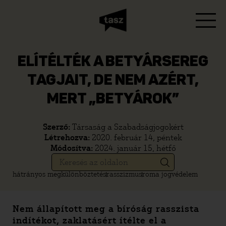
ELÍTÉLTÉK A BETYÁRSEREG
TAGJAIT, DE NEM AZÉRT,
MERT „BETYÁROK”
Szerző:
Társaság a Szabadságjogokért
Létrehozva:
2020. február 14, péntek
Módosítva:
2024. január 15, hétfő
hátrányos megkülönböztetés
rasszizmus
roma jogvédelem
Nem állapított meg a bíróság rasszista
indítékot, zaklatásért ítélte el a