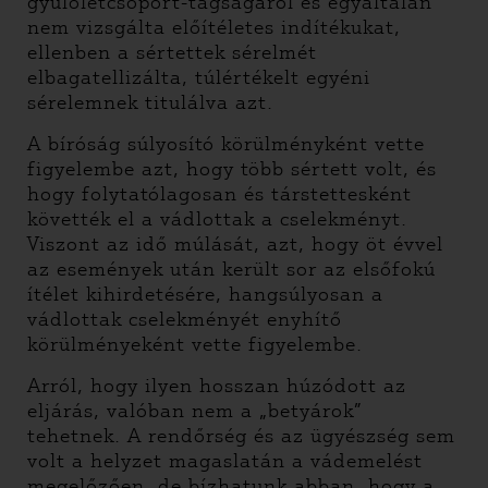
gyűlöletcsoport-tagságáról és egyáltalán
nem vizsgálta előítéletes indítékukat,
ellenben a sértettek sérelmét
elbagatellizálta, túlértékelt egyéni
sérelemnek titulálva azt.
A bíróság súlyosító körülményként vette
figyelembe azt, hogy több sértett volt, és
hogy folytatólagosan és társtettesként
követték el a vádlottak a cselekményt.
Viszont az idő múlását, azt, hogy öt évvel
az események után került sor az elsőfokú
ítélet kihirdetésére, hangsúlyosan a
vádlottak cselekményét enyhítő
körülményeként vette figyelembe.
Arról, hogy ilyen hosszan húzódott az
eljárás, valóban nem a „betyárok”
tehetnek. A rendőrség és az ügyészség sem
volt a helyzet magaslatán a vádemelést
megelőzően, de bízhatunk abban, hogy a