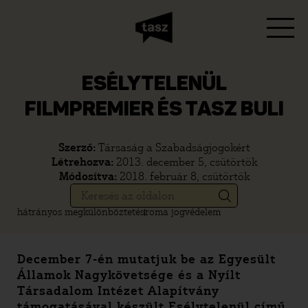
ESÉLYTELENÜL
FILMPREMIER ÉS TASZ BULI
Szerző:
Társaság a Szabadságjogokért
Létrehozva:
2013. december 5, csütörtök
Módosítva:
2018. február 8, csütörtök
hátrányos megkülönböztetés
roma jogvédelem
December 7-én mutatjuk be az Egyesült
Államok Nagykövetsége és a Nyílt
Társadalom Intézet Alapítvány
támogatásával készült
Esélytelenül című