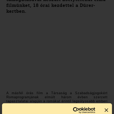
filmünket
, 18 órai kezdettel a Dürer-
kertben.
A másfél órás film a Társaság a Szabadságjogokért
Romaprogramjának elmúlt három évben szerzett
tapasztalatai alapján a romákat érintő legsúlyosabb emberi
jogi jogsértéseket és azok társadalmi hátterét mutatja be.
A film Északkelet-Magyarország számos településén