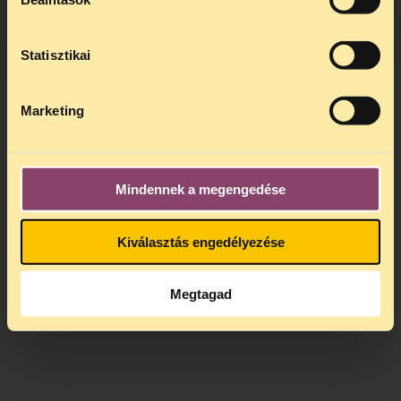
kedden, 13 és 15 óra között lesz
.
A
jogsegely@tasz.hu
email címen ezidő
alatt is elér minket.
Statisztikai
Marketing
Mindennek a megengedése
Kiválasztás engedélyezése
Megtagad