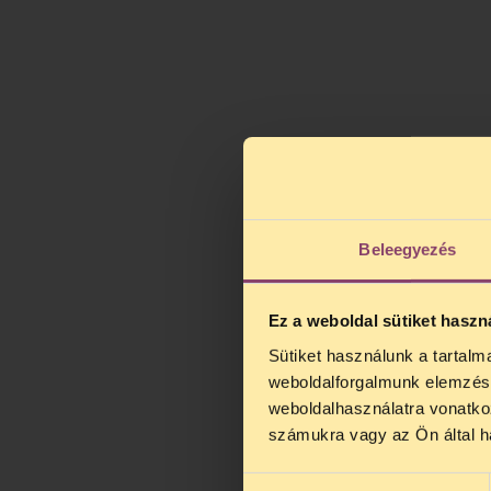
Beleegyezés
Ez a weboldal sütiket haszn
Sütiket használunk a tartal
TELEFO
weboldalforgalmunk elemzésé
Kedves érdek
weboldalhasználatra vonatko
augusztus 2
számukra vagy az Ön által ha
kedden, 13 é
alatt is elér
Hozzájárulás