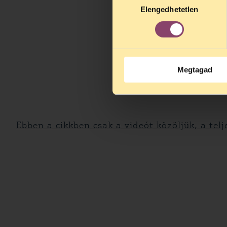
Elengedhetetlen
kiválasztása
Megtagad
Ebben a cikkben csak a videót közöljük, a telj