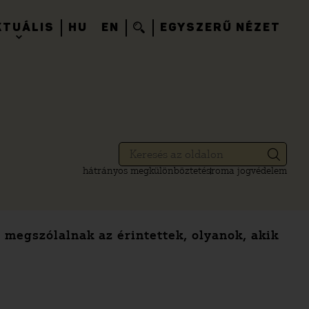
KTUÁLIS
HU
EN
EGYSZERŰ NÉZET
hátrányos megkülönböztetés
roma jogvédelem
megszólalnak az érintettek, olyanok, akik