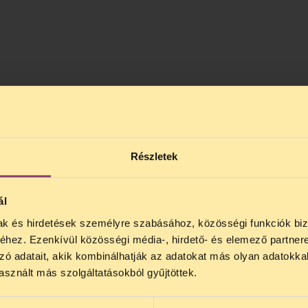
Részletek
ál
mak és hirdetések személyre szabásához, közösségi funkciók biz
NOS JOGSEGÉLY SZÜNET!
hez. Ezenkívül közösségi média-, hirdető- és elemező partner
lődő, Tájékoztatjuk, hogy
telefonos jogsegélyünk júli
zó adatait, akik kombinálhatják az adatokat más olyan adatokka
4 között szünetel
. Az első telefonos jogsegély
auguszt
sznált más szolgáltatásokból gyűjtöttek.
s 15 óra között lesz
. A
jogsegely@tasz.hu
email címe
 minket.