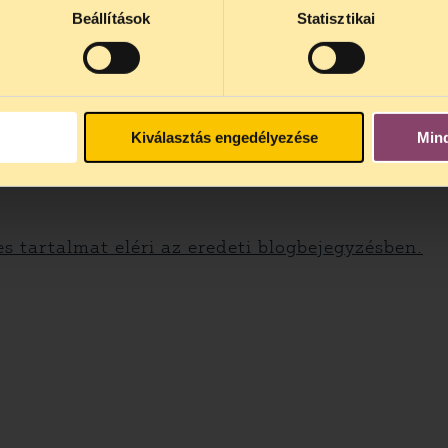
Beállítások
Statisztikai
Kiválasztás engedélyezése
Min
es tartalmat eléri az eredeti blogbejegyzésben.