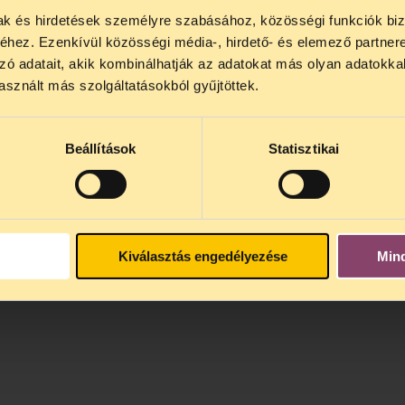
mak és hirdetések személyre szabásához, közösségi funkciók biz
NOS JOGSEGÉLY SZÜNET!
hez. Ezenkívül közösségi média-, hirdető- és elemező partner
lődő, Tájékoztatjuk, hogy
telefonos jogsegélyünk júli
zó adatait, akik kombinálhatják az adatokat más olyan adatokka
4 között szünetel
. Az első telefonos jogsegély
auguszt
sznált más szolgáltatásokból gyűjtöttek.
s 15 óra között lesz
. A
jogsegely@tasz.hu
email címe
 minket.
Beállítások
Statisztikai
Kiválasztás engedélyezése
Min