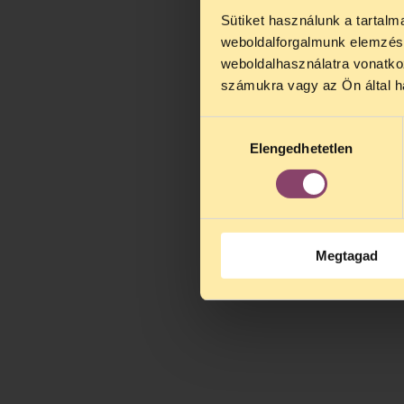
Sütiket használunk a tartal
TELEFO
weboldalforgalmunk elemzésé
Kedves érdek
weboldalhasználatra vonatko
augusztus 2
számukra vagy az Ön által ha
kedden, 13 é
alatt is elér
Hozzájárulás
Elengedhetetlen
kiválasztása
Megtagad