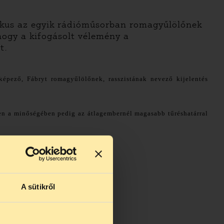
tikus az egyik rádióműsorban romagyűlölőnek
 hogy a kifogásolt vélemény a
t.
 képező, Fábryt romagyűlölőnek, rasszistának nevező kijelentés
ben a minőségében pedig az átlagembernél magasabb tűréshatárral
A sütikről