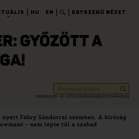
KTUÁLIS
HU
EN
EGYSZERŰ NÉZET
R: GYŐZÖTT A
GA!
média
sajtó- és szólásszabadság
sajtószabadság
t nyert Fábry Sándorral szemben. A bíróság
howmant – nem lépte túl a szabad