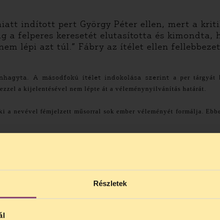
iatt indított pert
György Péter
ellen, mert a kri
ág a felperes keresetét elutasította és kimondta,
m lépi azt túl.” Fábry az ítélet ellen fellebbezet
enhagyta. A másodfokú ítélet indokolása szerint
a per tárgyát
zzel a kijelentésével nem lépte át a véleménynyilvánítás határát.
ki a nevével fémjelzett műsorral sok ember véleményét formálja. Eb
Részletek
ál