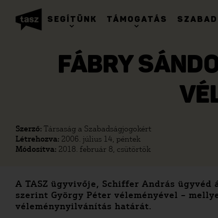
SEGÍTÜNK
TÁMOGATÁS
SZABAD
FÁBRY SÁNDO
VÉ
Szerző:
Társaság a Szabadságjogokért
Létrehozva:
2006. július 14, péntek
Módosítva:
2018. február 8, csütörtök
A TASZ ügyvivője, Schiffer András ügyvéd á
szerint György Péter véleményével – melly
véleménynyilvánítás határát.