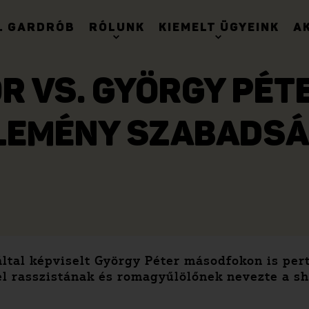
. GARDRÓB
RÓLUNK
KIEMELT ÜGYEINK
A
R VS. GYÖRGY PÉTE
LEMÉNY SZABADSÁ
ltal képviselt György Péter másodfokon is per
el rasszistának és romagyűlölőnek nevezte a s