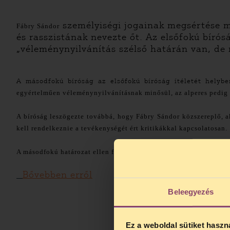
személyiségi jogainak megsértése m
Fábry Sándor
és rasszistának nevezte őt. Az elsőfokú bírós
„véleménynyilvánítás szélső határán van, de ne
A másodfokú bíróság az elsőfokú bíróság ítéletét helyb
egyértelműen véleménynyilvánításnak minősül, az alperes pedig e
A bíróság leszögezte továbbá, hogy Fábry Sándor közszereplő, a
kell rendelkeznie a tevékenységét ért kritikákkal kapcsolatosan.
A másodfokú határozat ellen fellebbezésnek nincs helye.
Bővebben erről
Beleegyezés
Ez a weboldal sütiket haszn