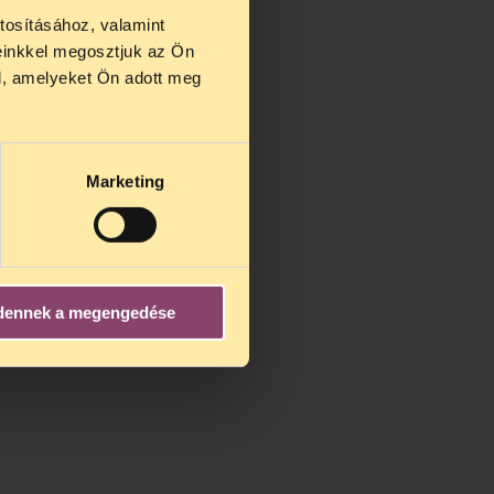
tosításához, valamint
einkkel megosztjuk az Ön
us 27 és
l, amelyeket Ön adott meg
us 25-én
n ezidő
Marketing
dennek a megengedése