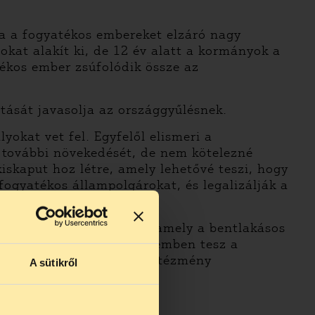
ja a fogyatékos embereket elzáró nagy
kat alakít ki, de 12 év alatt a kormányok a
ékos ember zsúfolódik össze az
tását javasolja az országgyűlésnek.
yokat vet fel. Egyfelől elismeri a
 további növekedését, de nem kötelezné
skaput hoz létre, amely lehetővé teszi, hogy
ogyatékos állampolgárokat, és legalizálják a
zen az Országgyűlés elé, amely a bentlakásos
a van szükség, amely érdemben tesz a
t elzáró nagy létszámú intézmény
A sütikről