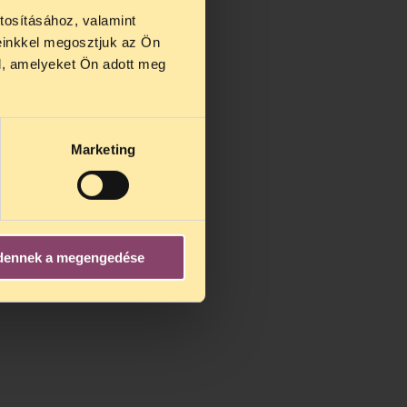
tosításához, valamint
einkkel megosztjuk az Ön
us 27 és
l, amelyeket Ön adott meg
us 25-én
n ezidő
Marketing
dennek a megengedése