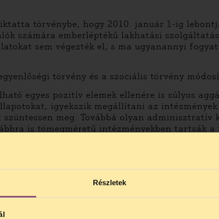
 iktatta törvénybe, hogy 2010. január 1-ig lebont
ók számára emberléptékű lakhatási szolgáltatáso
latokat sem végezték el, s ma ugyanannyi fogyat
egyenlőségi törvény és a szociális törvény módosí
ható egyes pozitív elemek ellenére is súlyos aggál
apotokat, igyekszik megállítani az intézmények
szüntessen meg. Továbbá olyan adminisztratív ki
vábbra is tömegméretű intézményekben tartsák a f
és a sokszor embertelen zsúfoltságot.
sítsa az indítványt, és olyan javaslatot terjess
elmű helyzetet teremt. Olyan jogalkotói munkár
letben tartása és minden, a fogyatékos embereke
Részletek
rűbb szolgáltatási rendszer kiépítése érdekében.
ál