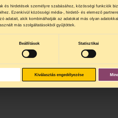
mak és hirdetések személyre szabásához, közösségi funkciók biz
NOS JOGSEGÉLY SZÜNET!
hez. Ezenkívül közösségi média-, hirdető- és elemező partner
lődő, Tájékoztatjuk, hogy
telefonos jogsegélyünk júli
zó adatait, akik kombinálhatják az adatokat más olyan adatokka
4 között szünetel
. Az első telefonos jogsegély
auguszt
sznált más szolgáltatásokból gyűjtöttek.
s 15 óra között lesz
. A
jogsegely@tasz.hu
email címe
 minket.
Beállítások
Statisztikai
Kiválasztás engedélyezése
Min