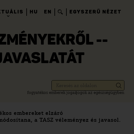
KTUÁLIS
HU
EN
EGYSZERŰ NÉZET
ZMÉNYEKRŐL --
JAVASLATÁT
fogyatékos emberek jogai
jogok az egészségügyben
tékos embereket elzáró
módosítana, a TASZ véleményez és javasol.