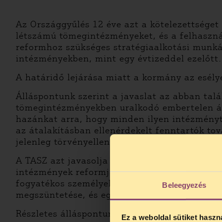
Az Országgyűlés 12 éve azt a kötelezettséget
létszámú tömegintézményeket, és a felhasznál
reformhoz szükséges stratégiaalkotási munká
intézményekben, mint egy évtizeddel ezelőtt.
A határidő lejárása miatt a kormány az esély
Álláspontunk szerint a javaslat az abban talál
tömegintézményekben uralkodó embertelen áll
hazánkat arra, hogy minden ilyen intézményt 
az átalakításban ellenérdekelt fenntartók to
jelenleg törvényellenesen magas létszámokat 
A TASZ azt javasolja a Kormánynak, hogy módo
intézmények reformjával kapcsolatban egyért
fogyatékos személyek emberi jogainak tiszte
Beleegyezés
megszüntetése, és egy a maihoz képest korsze
Részletes álláspontunk
innen
tölthető le.
Ez a weboldal sütiket haszn