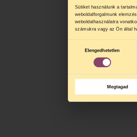
Sütiket használunk a tartal
TELEFO
weboldalforgalmunk elemzésé
Kedves érdek
weboldalhasználatra vonatko
augusztus 2
számukra vagy az Ön által ha
kedden, 13 é
alatt is elér
Hozzájárulás
Elengedhetetlen
kiválasztása
Megtagad