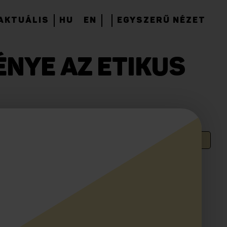
AKTUÁLIS
HU
EN
EGYSZERŰ NÉZET
ÉNYE AZ ETIKUS
adatvédelem
, a Magyar Telekom biztonsági hálózatában hibát
os ponton, elfogadhatatlan módon mond ellent a