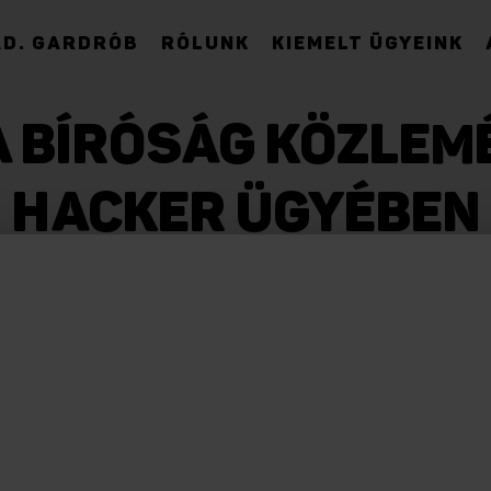
D. GARDRÓB
RÓLUNK
KIEMELT ÜGYEINK
 BÍRÓSÁG KÖZLEM
HACKER ÜGYÉBEN
nyszék a Társaság a Szabadságjogokért (TASZ) ügyfele
kban kapta kézhez a TASZ – a benne foglaltaknak szám