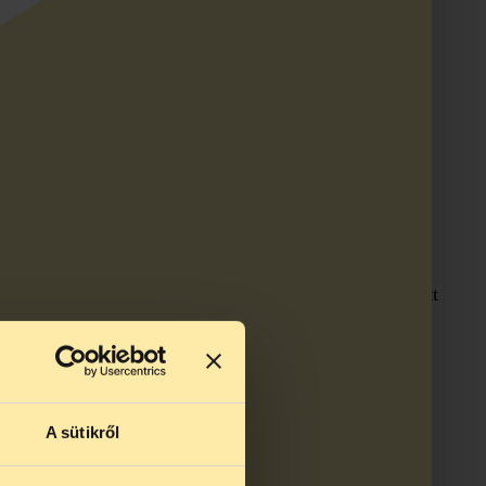
pott a sajtóban. Ezért fontos sorra venni, hogy a
rést felfedezte – ehhez képest az egész eljárás során
a Telekom munkatársai ajánlottak munkát a fiatal
evesebb alkalommal lépett be a rendszerbe a hacker,
 felett, és annak „internet szolgáltatásait blokkolja”.
rta a megtalált hibákat. Durva csúsztatás tehát arra
eni akarta az informatikai rendszert, ezért bőven azelőtt
 saját maga által készített prezentációban mutatta be
A sütikről
 ezt bizonyítási vágy motiválta, nem pedig anyagi