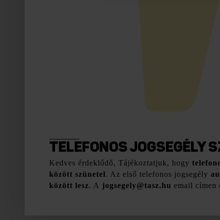
TELEFONOS JOGSEGÉLY S
Kedves érdeklődő, Tájékoztatjuk, hogy
telefon
között szünetel
. Az első telefonos jogsegély
au
között lesz
. A
jogsegely@tasz.hu
email címen e