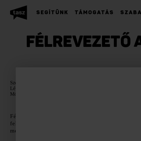
SEGÍTÜNK
TÁMOGATÁS
SZABA
FÉLREVEZETŐ A
Szerző:
Társaság a Szabadságjogokért
Létrehozva:
2020. január 20, hétfő
Módosítva:
2024. január 15, hétfő
Félrevezető tájékoztatást adott a Szolnoki Törvé
feltáró etikus hacker peréről. Az ítéletet a napo
még decemberben kiadott bírósági közlemény.