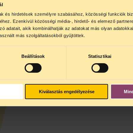
rsai kijelentették: ha tudták volna, hogy az általuk személy
ál
mak és hirdetések személyre szabásához, közösségi funkciók biz
óan bizonyította, hogy a Telekom informatikai és kommunikác
zkodott.
hez. Ezenkívül közösségi média-, hirdető- és elemező partner
zó adatait, akik kombinálhatják az adatokat más olyan adatokka
ogy a TASZ az
etikus hackereknek szóló útmutatójában
sznált más szolgáltatásokból gyűjtöttek.
ndanak a bíróság saját ítéletében megállapított ténye
rt sikerült megvédenünk a legsúlyosabb büntetéstől, 
Beállítások
Statisztikai
tséget nyújt az etikus hackereknek, hiszen a jelenlegi
ASZ Magánszféraprojektjének jogi munkatársa.
Kiválasztás engedélyezése
Min