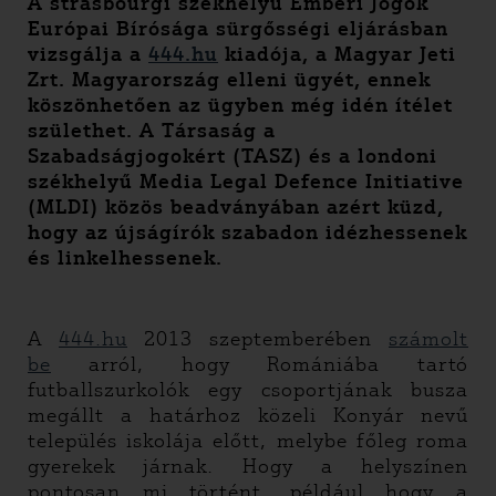
A strasbourgi székhelyű Emberi Jogok
Európai Bírósága sürgősségi eljárásban
vizsgálja a
444.hu
kiadója, a Magyar Jeti
Zrt. Magyarország elleni ügyét, ennek
köszönhetően az ügyben még idén ítélet
születhet. A Társaság a
Szabadságjogokért (TASZ) és a londoni
székhelyű Media Legal Defence Initiative
(MLDI) közös beadványában azért küzd,
hogy az újságírók szabadon idézhessenek
és linkelhessenek.
A
444.hu
2013 szeptemberében
számolt
be
arról, hogy Romániába tartó
futballszurkolók egy csoportjának busza
megállt a határhoz közeli Konyár nevű
település iskolája előtt, melybe főleg roma
gyerekek járnak. Hogy a helyszínen
pontosan mi történt, például hogy a