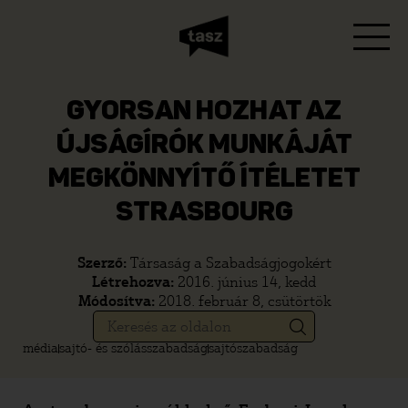
GYORSAN HOZHAT AZ
ÚJSÁGÍRÓK MUNKÁJÁT
MEGKÖNNYÍTŐ ÍTÉLETET
STRASBOURG
Szerző:
Társaság a Szabadságjogokért
Létrehozva:
2016. június 14, kedd
Módosítva:
2018. február 8, csütörtök
média
sajtó- és szólásszabadság
sajtószabadság