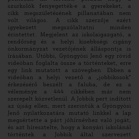
szurkolók fenyegették-e a gyerekeket, a
cikk megszületésének pillanatában nem
volt világos. A cikk szerzője ezért
igyekezett megszólaltatni minden
érintettet. Megjelent az iskolaigazgató, a
rendőrség és a helyi kisebbségi cigány
önkormányzat vezetőjének álláspontja is
írásában. Utóbbi, Gyöngyösi Jenő egy rövid
videóban foglalta össze a történteket, erre
egy link mutatott a szövegben. Ebben a
videóban a helyi vezető a „jobbikosok”
érkezésérő beszélt a faluba, de ez a
véleménye a 444 cikkében már nem
szerepelt közvetlenül. A Jobbik pert indított
az újság ellen, mert szerintük a Gyöngyösi
Jenő nyilatkozatára mutató linkkel a lap
megsértette a párt jóhírnévhez való jogát,
és azt híresztelte, hogy a konyári iskolánál
történtek a Jobbik által szervezett