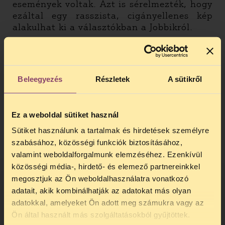
események voltak. Azt is sérelmezték, hogy
ezáltal egy rasszista, cigányellenes kép
alakulhat ki a választókban a Jobbikról.
A TASZ álláspontja szerint a gondosan
eljáró, az újságírás etikai szabályait
tiszteletben tartó sajtó nem vonható
Beleegyezés
Részletek
A sütikről
felelősségre azért, ha anélkül linkel egy
külső tartalomra, hogy azzal
azonosulna.
Különösen igaz ez abban az
esetben, ha egymásnak ellentmondó
Ez a weboldal sütiket használ
álláspontokról tudósítanak egy esemény
Sütiket használunk a tartalmak és hirdetések személyre
kapcsán, ahogyan ez a konyári esetben is
szabásához, közösségi funkciók biztosításához,
történt. A magyar bíróságok nem osztották
valamint weboldalforgalmunk elemzéséhez. Ezenkívül
a véleményünket, az ügyet mindhárom
közösségi média-, hirdető- és elemező partnereinkkel
fokon elvesztettük, mert Magyarországon a
megosztjuk az Ön weboldalhasználatra vonatkozó
bírói gyakorlat szerint az újságok minden
adatait, akik kombinálhatják az adatokat más olyan
idézetért a körülménytől függetlenül úgy
adatokkal, amelyeket Ön adott meg számukra vagy az
felelnek, mintha az a saját tartalmuk
TELEFONOS JOGSEGÉLY
Ön által használt más szolgáltatásokból gyűjtöttek.
lenne.Ezt nevezi a gyakorlat objektív