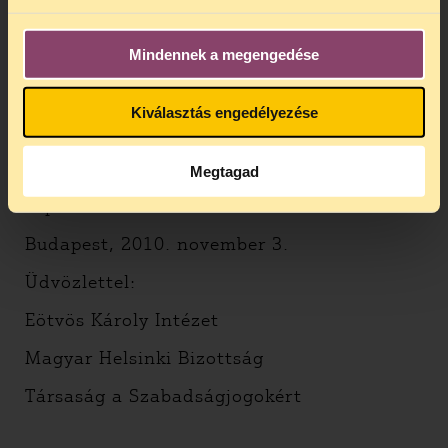
aki rövidtávú politikai érdekek miatt
hozzájárult az alkotmányosság
megszüntetéséhez, vagy olyanként, aki a
Mindennek a megengedése
rábízott hatalmat felelősen gondolkodó
politikushoz méltóan gyakorolja.
Kiválasztás engedélyezése
Arra kérjük, hogy ne szavazza meg ezeket a
Megtagad
javaslatokat, és győzze meg erről a
képviselőtársait is.
Budapest, 2010. november 3.
Üdvözlettel:
Eötvös Károly Intézet
Magyar Helsinki Bizottság
Társaság a Szabadságjogokért