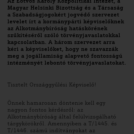
Az Eötvös Károly Közpolitikai Intézet, a
Magyar Helsinki Bizottság és a Társaság
a Szabadságjogokért jogvédő szervezet
levelet írt a kormánypárti képviselőknek
az Alkotmánybíróság hatáskörének
szűkítéséről szóló törvényjavaslatokkal
kapcsolatban. A három szervezet arra
kéri a képviselőket, hogy ne szavazzák
meg a jogállamiság alapvető fontosságú
intézményét lebontó törvényjavaslatokat.
Tisztelt Országgyűlési Képviselő!
Önnek hamarosan döntenie kell egy
nagyon fontos kérdésről: az
Alkotmánybíróság által felülvizsgálható
tárgykörökről. Amennyiben a T/1445. és
T/1446. számú indítványokat az