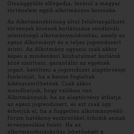
Országgyűlés elfogadja, lezárul a magyar
történelem egyik alkotmányos korszaka.
Az Alkotmánybíróság által felülvizsgálható
törvények körének korlátozása rendkívüli
jelentőségű alkotmánymódosítás, amely az
egész Alkotmányt és a teljes jogrendszert
érinti. Az Alkotmány ugyanis csak akkor
képes a mindenkori közhatalmat korlátok
közé szorítani, garantálni az egyének
jogait, betölteni a jogrendszer alaptörvényi
funkcióját, ha a benne foglaltak
kikényszeríthetőek. Csak akkor
mondhatjuk, hogy valóban van
Alkotmányunk, ha az alaptörvény áthatja
az egész jogrendszert, és ezt csak úgy
érhetjük el, ha a független alkotmányvédő
fórum hatékony eszközökkel őrködik annak
érvényesülése felett. Ha az
alkotmánybíráskodás lehetőségét a