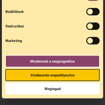
augusztus 24 között szünetel
. Az első
telefonos jogsegély
augusztus 25-én
Beállítások
kedden, 13 és 15 óra között lesz
.
A
jogsegely@tasz.hu
email címen ezidő
alatt is elér minket.
Statisztikai
Marketing
Mindennek a megengedése
Kiválasztás engedélyezése
Megtagad