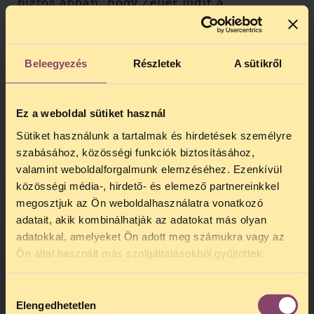
biztos abban, hogy Zeller Judit a
kormányzati munkája során is ezt az
emberi jogi szemléletet fogja képviselni.
A jogvédő szervezet szerint reményre ad
Beleegyezés
Részletek
A sütikről
okot, hogy a kormányváltás óta számos, az
emberi jogok iránt elkötelezett és a civil
szférából érkező szakember kapott fontos
Ez a weboldal sütiket használ
kormányzati tisztséget. A TASZ a
Sütiket használunk a tartalmak és hirdetések személyre
korábbinál összehasonlíthatatlanul jobb
szabásához, közösségi funkciók biztosításához,
együttműködésben bízva, de továbbra is a
valamint weboldalforgalmunk elemzéséhez. Ezenkívül
hatalomtól függetlenül dolgozik azért,
közösségi média-, hirdető- és elemező partnereinkkel
hogy a polgárok érvényesíthessék jogaikat
megosztjuk az Ön weboldalhasználatra vonatkozó
az állami szervek indokolatlan
adatait, akik kombinálhatják az adatokat más olyan
beavatkozásaival és mulasztásaival
adatokkal, amelyeket Ön adott meg számukra vagy az
szemben, és változás történjen a
TELEFONOS JOGSEGÉLY
rendszerszintű problémák terén.
Ön által használt más szolgáltatásokból gyűjtöttek.
SZÜNET!
Hozzájárulás
Kedves érdeklődő, Tájékoztatjuk,
Elengedhetetlen
kiválasztása
hogy
telefonos jogsegélyünk július 27 és