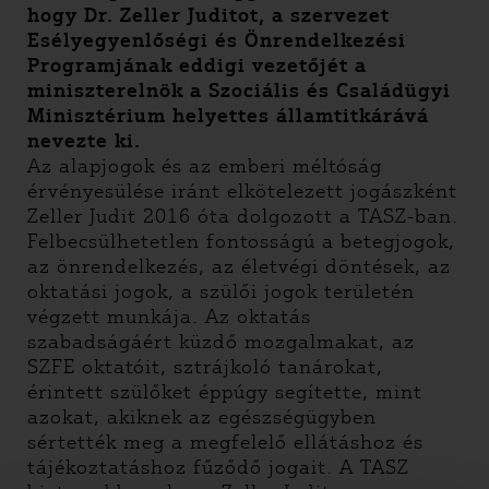
hogy Dr. Zeller Juditot, a szervezet
Esélyegyenlőségi és Önrendelkezési
Programjának eddigi vezetőjét a
miniszterelnök a Szociális és Családügyi
Minisztérium helyettes államtitkárává
nevezte ki.
Az alapjogok és az emberi méltóság
érvényesülése iránt elkötelezett jogászként
Zeller Judit 2016 óta dolgozott a TASZ-ban.
Felbecsülhetetlen fontosságú a betegjogok,
az önrendelkezés, az életvégi döntések, az
oktatási jogok, a szülői jogok területén
végzett munkája. Az oktatás
szabadságáért küzdő mozgalmakat, az
SZFE oktatóit, sztrájkoló tanárokat,
érintett szülőket éppúgy segítette, mint
azokat, akiknek az egészségügyben
sértették meg a megfelelő ellátáshoz és
tájékoztatáshoz fűződő jogait. A TASZ