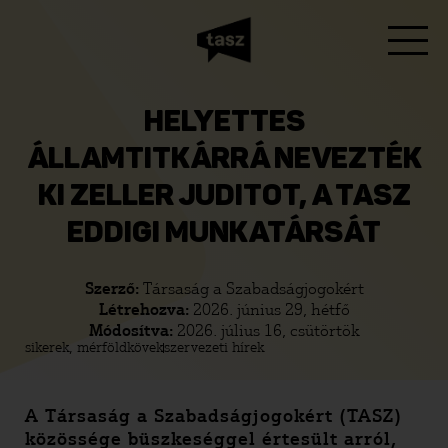
HELYETTES
ÁLLAMTITKÁRRÁ NEVEZTÉK
KI ZELLER JUDITOT, A TASZ
EDDIGI MUNKATÁRSÁT
Szerző:
Társaság a Szabadságjogokért
Létrehozva:
2026. június 29, hétfő
Módosítva:
2026. július 16, csütörtök
sikerek, mérföldkövek
szervezeti hírek
A Társaság a Szabadságjogokért (TASZ)
közössége büszkeséggel értesült arról,