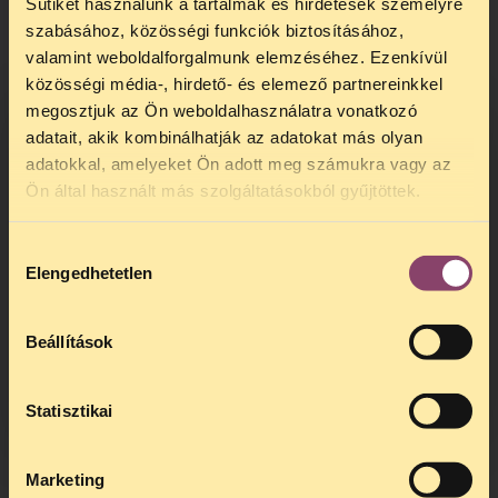
Sütiket használunk a tartalmak és hirdetések személyre
szabásához, közösségi funkciók biztosításához,
valamint weboldalforgalmunk elemzéséhez. Ezenkívül
közösségi média-, hirdető- és elemező partnereinkkel
megosztjuk az Ön weboldalhasználatra vonatkozó
adatait, akik kombinálhatják az adatokat más olyan
adatokkal, amelyeket Ön adott meg számukra vagy az
TELEFONOS JOGSEGÉLY
Ön által használt más szolgáltatásokból gyűjtöttek.
SZÜNET!
Hozzájárulás
Kedves érdeklődő, Tájékoztatjuk,
Elengedhetetlen
kiválasztása
hogy
telefonos jogsegélyünk július 27 és
augusztus 24 között szünetel
. Az első
telefonos jogsegély
augusztus 25-én
Beállítások
kedden, 13 és 15 óra között lesz
.
A
jogsegely@tasz.hu
email címen ezidő
alatt is elér minket.
Statisztikai
Marketing