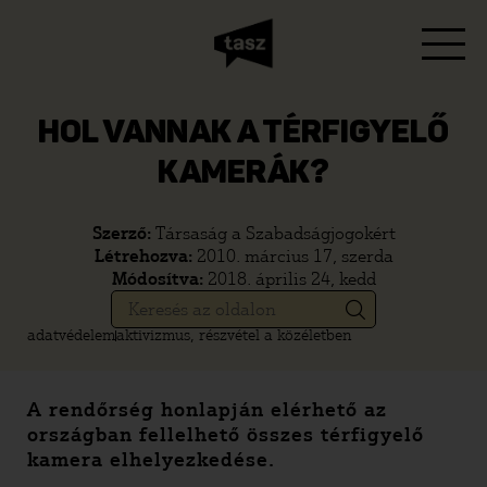
HOL VANNAK A TÉRFIGYELŐ
KAMERÁK?
Szerző:
Társaság a Szabadságjogokért
Létrehozva:
2010. március 17, szerda
Módosítva:
2018. április 24, kedd
adatvédelem
aktivizmus, részvétel a közéletben
A rendőrség honlapján elérhető az
országban fellelhető összes térfigyelő
kamera elhelyezkedése.