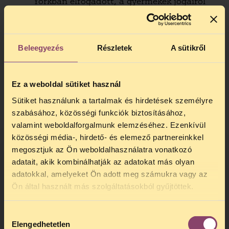
Yorkban elfogadott, a gyermekek jogairól
szóló egyezmény rendelkezéseit, mivel
többnyire a leghátrányosabb helyzetben
lévő, szegény, sokgyermekes családokat
Beleegyezés
Részletek
A sütikről
fosztják meg a túlélést jelentő
közfoglalkoztatás, az ebből származó
munkajövedelem lehetőségétől.
Ez a weboldal sütiket használ
A tervezett szabályozás sérti továbbá az
Sütiket használunk a tartalmak és hirdetések személyre
Alaptörvény által védett emberi
szabásához, közösségi funkciók biztosításához,
méltósághoz való jogot, ellentmond a
valamint weboldalforgalmunk elemzéséhez. Ezenkívül
jogállamiság alapelvéből levezethető
közösségi média-, hirdető- és elemező partnereinkkel
jogbiztonság követelményének, a
megosztjuk az Ön weboldalhasználatra vonatkozó
tisztességes eljáráshoz való jognak és a
adatait, akik kombinálhatják az adatokat más olyan
jogorvoslathoz való jognak, mivel a
adatokkal, amelyeket Ön adott meg számukra vagy az
TELEFONOS JOGSEGÉLY
tankötelezettség elmulasztása miatti
Ön által használt más szolgáltatásokból gyűjtöttek.
szabálysértési felelősség megállapítása
SZÜNET!
előtt teszi lehetővé a közfoglalkoztatásból
Hozzájárulás
Kedves érdeklődő, Tájékoztatjuk,
való kizárást azzal, hogy a folyamatban
Elengedhetetlen
kiválasztása
hogy
telefonos jogsegélyünk július 27 és