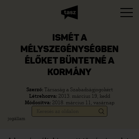
ISMÉT A
MÉLYSZEGÉNYSÉGBEN
ÉLŐKET BÜNTETNÉ A
KORMÁNY
Szerző:
Társaság a Szabadságjogokért
Létrehozva:
2013. március 19, kedd
Módosítva:
2018. március 11, vasárnap
jogállam