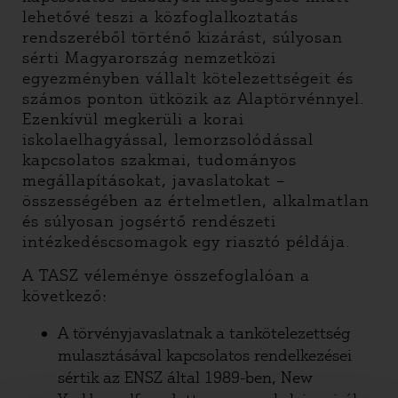
lehetővé teszi a közfoglalkoztatás
rendszeréből történő kizárást, súlyosan
sérti Magyarország nemzetközi
egyezményben vállalt kötelezettségeit és
számos ponton ütközik az Alaptörvénnyel.
Ezenkívül megkerüli a korai
iskolaelhagyással, lemorzsolódással
kapcsolatos szakmai, tudományos
megállapításokat, javaslatokat –
összességében az értelmetlen, alkalmatlan
és súlyosan jogsértő rendészeti
intézkedéscsomagok egy riasztó példája.
A TASZ véleménye összefoglalóan a
következő:
A törvényjavaslatnak a tankötelezettség
mulasztásával kapcsolatos rendelkezései
sértik az ENSZ által 1989-ben, New