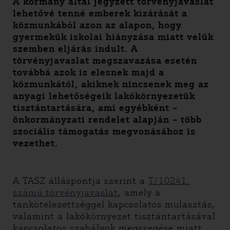
A kormány által jegyzett törvényjavaslat
lehetővé tenné emberek kizárását a
közmunkából azon az alapon, hogy
gyermekük iskolai hiányzása miatt velük
szemben eljárás indult. A
törvényjavaslat megszavazása esetén
továbbá azok is elesnek majd a
közmunkától, akiknek nincsenek meg az
anyagi lehetőségeik lakókörnyezetük
tisztántartására, ami egyébként –
önkormányzati rendelet alapján – több
szociális támogatás megvonásához is
vezethet.
A TASZ álláspontja szerint a
T/10241.
számú törvényjavaslat
, amely a
tankötelezettséggel kapcsolatos mulasztás,
valamint a lakókörnyezet tisztántartásával
kapcsolatos szabályok megszegése miatt