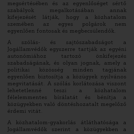
megsértésében és az egyenlőséget sértő
szabályok megalkotásában annak
kifejezését látják, hogy a közhatalom
szemében az egyes polgárok nem
egyenlően fontosak és megbecsülendők.
A szólás- és sajtószabadságot a
Jogállamvédők egyszerre tartják az egyéni
autonómiához tartozó önkifejezés
szabadságának, és olyan jognak, amely a
politikai közösség minden tagjának
egyenlően biztosítja a közügyek nyilvános
megvitatását. A szólás korlátozása viszont
lehetetlenné teszi a közhatalom
félelemmentes bírálatát és bénítja a
közügyekben való döntéshozatalt megelőző
érdemi vitát.
A közhatalom-gyakorlás átláthatósága a
Jogállamvédők szerint a közügyekben a