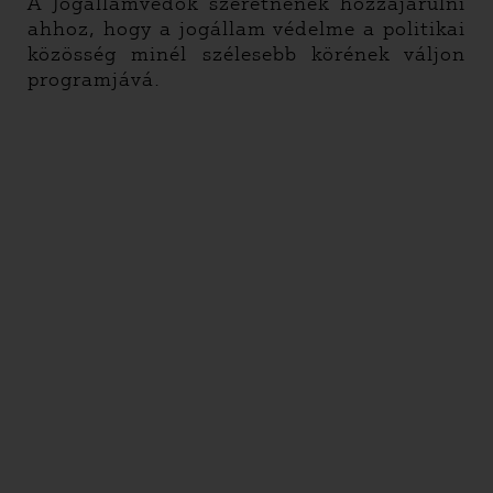
A Jogállamvédők szeretnének hozzájárulni
ahhoz, hogy a jogállam védelme a politikai
közösség minél szélesebb körének váljon
programjává.