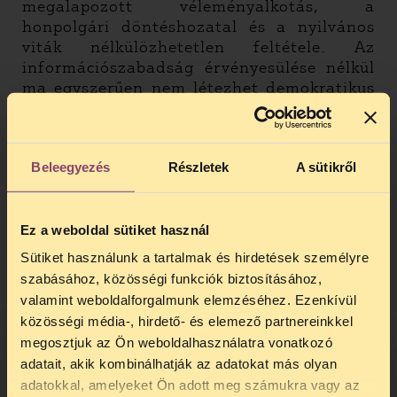
megalapozott véleményalkotás, a
honpolgári döntéshozatal és a nyilvános
viták nélkülözhetetlen feltétele. Az
információszabadság érvényesülése nélkül
ma egyszerűen nem létezhet demokratikus
hatalomgyakorlás.
A szabad választások funkcióját a
Jogállamvédők elsősorban abban látják,
Beleegyezés
Részletek
A sütikről
hogy a választópolgárok rendszeresen
szabadon eldönthessék, kikre bízzák a
közügyek intézését, és legyen lehetőségük
Ez a weboldal sütiket használ
a vezetők leváltására. Ennek feltétele a
Sütiket használunk a tartalmak és hirdetések személyre
szabad és méltányos politikai verseny.
szabásához, közösségi funkciók biztosításához,
A Jogállamvédők a független
valamint weboldalforgalmunk elemzéséhez. Ezenkívül
intézményekre az emberi jogok védelmének
közösségi média-, hirdető- és elemező partnereinkkel
és a hatalommegosztás követelményének
megosztjuk az Ön weboldalhasználatra vonatkozó
legfontosabb intézményi garanciájaként
adatait, akik kombinálhatják az adatokat más olyan
tekintenek. Szem előtt tartva, hogy
adatokkal, amelyeket Ön adott meg számukra vagy az