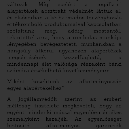
változik. Míg ezelőtt a jogállami
alapértékek absztrakt védelmét láttuk el,
és elsősorban a kétharmados törvényhozás
értékromboló produktumaival kapcsolatban
szólaltunk meg, addig mostantól,
tekintettel arra, hogy a rombolás munkája
lényegében bevégeztetett, munkánkban a
hangsúly átkerül ugyanezen alapértékek
megsértésének kézzelfogható, a
mindennapi élet valósága részeként bárki
számára érzékelhető következményeire.
Miként közelítünk az alkotmányosság
egyes alapértékeihez?
A Jogállamvédők szerint az emberi
méltóság tisztelete megköveteli, hogy az
egyént mindenki mással egyenlően értékes
személyként kezeljék. Az egyenlőséget
biztosító alkotmányos garanciák