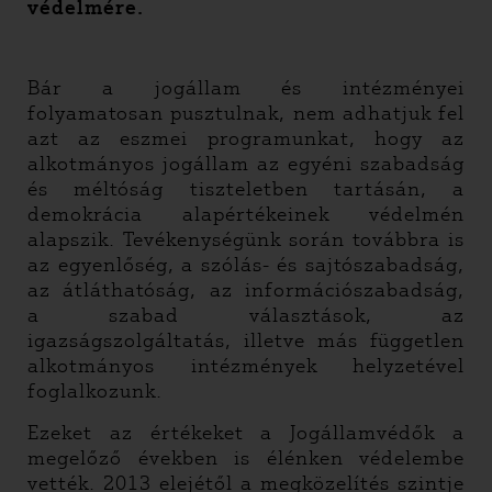
védelmére.
Bár a jogállam és intézményei
folyamatosan pusztulnak, nem adhatjuk fel
azt az eszmei programunkat, hogy az
alkotmányos jogállam az egyéni szabadság
és méltóság tiszteletben tartásán, a
demokrácia alapértékeinek védelmén
alapszik. Tevékenységünk során továbbra is
az egyenlőség, a szólás- és sajtószabadság,
az átláthatóság, az információszabadság,
a szabad választások, az
igazságszolgáltatás, illetve más független
alkotmányos intézmények helyzetével
foglalkozunk.
Ezeket az értékeket a Jogállamvédők a
megelőző években is élénken védelembe
vették. 2013 elejétől a megközelítés szintje