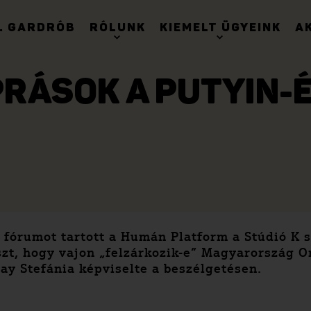
. GARDRÓB
RÓLUNK
KIEMELT ÜGYEINK
A
PRÁSOK A PUTYIN-
s fórumot tartott a Humán Platform a Stúdió K
szt, hogy vajon „felzárkozik-e” Magyarország O
ay Stefánia képviselte a beszélgetésen.