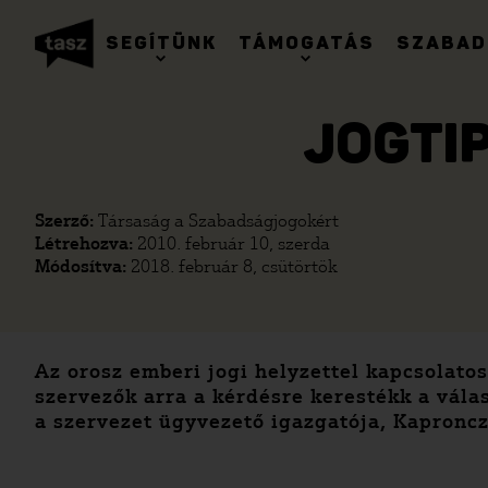
SEGÍTÜNK
TÁMOGATÁS
SZABAD
JOGTI
Szerző:
Társaság a Szabadságjogokért
Létrehozva:
2010. február 10, szerda
Módosítva:
2018. február 8, csütörtök
Az orosz emberi jogi helyzettel kapcsolato
szervezők arra a kérdésre kerestékk a vála
a szervezet ügyvezető igazgatója, Kaproncz