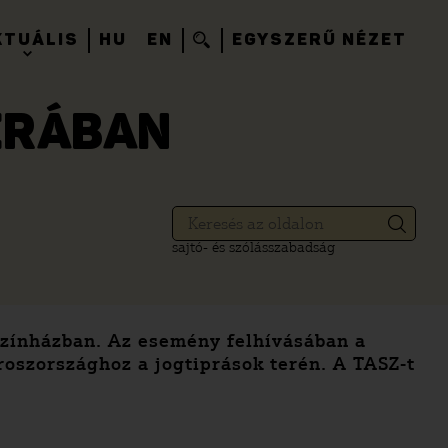
KTUÁLIS
HU
EN
EGYSZERŰ NÉZET
ÉRÁBAN
sajtó- és szólásszabadság
 színházban. Az esemény felhívásában a
roszországhoz a jogtiprások terén. A TASZ-t