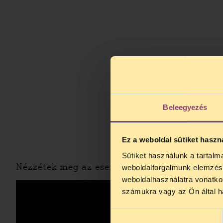
Beleegyezés
Ez a weboldal sütiket haszn
Sütiket használunk a tartal
TELEFO
Nézzétek meg az eseményről készült videóöss
weboldalforgalmunk elemzésé
Kedves érdek
weboldalhasználatra vonatko
augusztus 2
számukra vagy az Ön által ha
kedden, 13 é
alatt is elér
Hozzájárulás