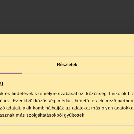
Részletek
ál
mak és hirdetések személyre szabásához, közösségi funkciók biz
NOS JOGSEGÉLY SZÜNET!
zefoglalónkat!
hez. Ezenkívül közösségi média-, hirdető- és elemező partner
lődő, Tájékoztatjuk, hogy
telefonos jogsegélyünk júli
zó adatait, akik kombinálhatják az adatokat más olyan adatokka
4 között szünetel
. Az első telefonos jogsegély
auguszt
sznált más szolgáltatásokból gyűjtöttek.
s 15 óra között lesz
. A
jogsegely@tasz.hu
email címe
 minket.