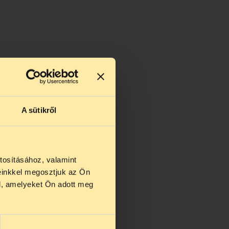
A sütikről
tosításához, valamint
einkkel megosztjuk az Ön
us 27 és
l, amelyeket Ön adott meg
us 25-én
n ezidő