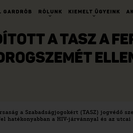
. GARDRÓB
RÓLUNK
KIEMELT ÜGYEINK
A
ÍTOTT A TASZ A FE
DROGSZEMÉT ELLE
ársaság a Szabadságjogokért (TASZ) jogvédő sze
 fel hatékonyabban a HIV-járvánnyal és az utca