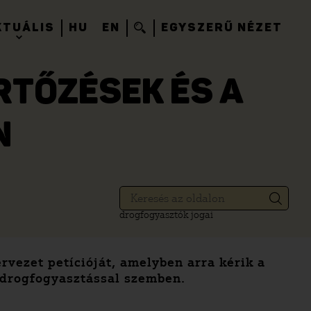
KTUÁLIS
HU
EN
EGYSZERŰ NÉZET
RTŐZÉSEK ÉS A
N
drogfogyasztók jogai
rvezet petícióját, amelyben arra kérik a
i drogfogyasztással szemben.