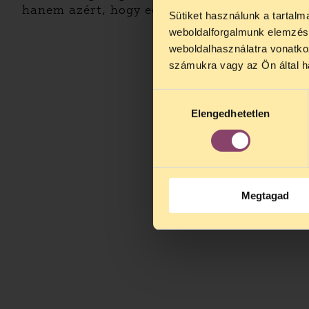
hanem azért, hogy együtt hatékony megoldás
Sütiket használunk a tartal
TELEFO
weboldalforgalmunk elemzésé
Kedves érdek
weboldalhasználatra vonatko
augusztus 2
számukra vagy az Ön által ha
kedden, 13 é
alatt is elér
Hozzájárulás
Elengedhetetlen
kiválasztása
Megtagad