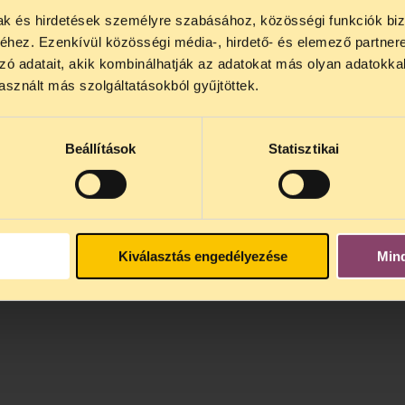
t találjunk egy mindannyiunkat aggasztó problé
mak és hirdetések személyre szabásához, közösségi funkciók biz
NOS JOGSEGÉLY SZÜNET!
hez. Ezenkívül közösségi média-, hirdető- és elemező partner
lődő, Tájékoztatjuk, hogy
telefonos jogsegélyünk júli
zó adatait, akik kombinálhatják az adatokat más olyan adatokka
4 között szünetel
. Az első telefonos jogsegély
auguszt
sznált más szolgáltatásokból gyűjtöttek.
s 15 óra között lesz
. A
jogsegely@tasz.hu
email címe
 minket.
Beállítások
Statisztikai
Kiválasztás engedélyezése
Min