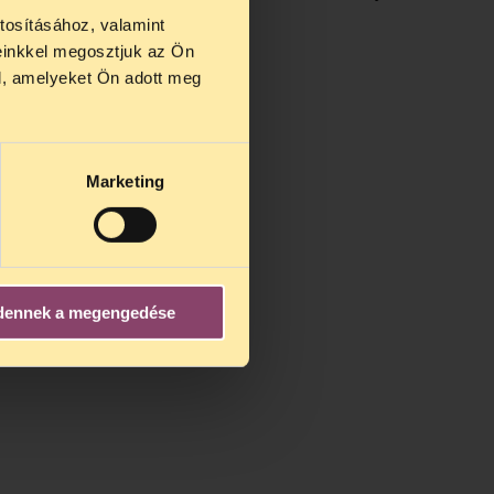
mára.
tosításához, valamint
einkkel megosztjuk az Ön
us 27 és
l, amelyeket Ön adott meg
us 25-én
n ezidő
Marketing
dennek a megengedése