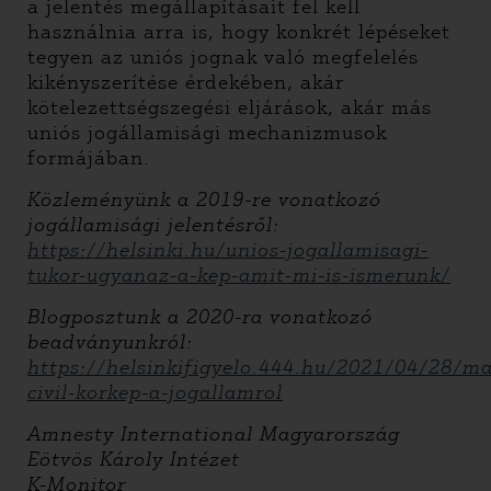
a jelentés megállapításait fel kell
használnia arra is, hogy konkrét lépéseket
tegyen az uniós jognak való megfelelés
kikényszerítése érdekében, akár
kötelezettségszegési eljárások, akár más
uniós jogállamisági mechanizmusok
formájában.
Közleményünk a 2019-re vonatkozó
jogállamisági jelentésről:
https://helsinki.hu/unios-jogallamisagi-
tukor-ugyanaz-a-kep-amit-mi-is-ismerunk/
Blogposztunk a 2020-ra vonatkozó
beadványunkról:
https://helsinkifigyelo.444.hu/2021/04/28/ma
civil-korkep-a-jogallamrol
Amnesty International Magyarország
Eötvös Károly Intézet
K-Monitor