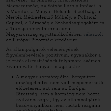
szervezet, az Amnesty International
Magyarország, az Eötvös Károly Intézet, a
K-Monitor, a Magyar Helsinki Bizottság, a
Mérték Médiaelemző Műhely, a Political
Capital, a Társaság a Szabadságjogokért és
a Transparency International
Magyarország együttműködésben
válaszolt
az Európai Bizottság kérdéseire.
Az állampolgárok véleményének
figyelembevétele pozitívum, ugyanakkor a
jelentés elkészítésének folyamata számos
kívánnivalót hagyott maga után:
A magyar kormány által benyújtott
országjelentés nem volt megismerhető
előzetesen, azt sem az Európai
Bizottság, sem a kormány nem hozta
nyilvánosságra, így az állampolgárok
beadványaikban nem tudtak reagálni