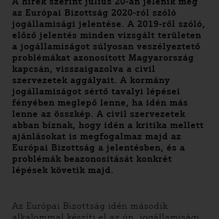
A hírek szerint július 20-án jelenik meg
az Európai Bizottság 2020-ról szóló
jogállamisági jelentése. A 2019-ről szóló,
előző jelentés minden vizsgált területen
a jogállamiságot súlyosan veszélyeztető
problémákat azonosított Magyarország
kapcsán, visszaigazolva a civil
szervezetek aggályait. A kormány
jogállamiságot sértő tavalyi lépései
fényében meglepő lenne, ha idén más
lenne az összkép. A civil szervezetek
abban bíznak, hogy idén a kritika mellett
ajánlásokat is megfogalmaz majd az
Európai Bizottság a jelentésben, és a
problémák beazonosítását konkrét
lépések követik majd.
Az Európai Bizottság idén második
alkalommal készíti el az ún. jogállamisági