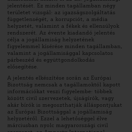
jelentését. Ez minden tagállamban négy
területet vizsgál: az igazságszolgáltatás
függetlenségét, a korrupciót, a média
helyzetét, valamint a fékek és ellensúlyok
rendszerét. Az évente kiadandó jelentés
célja a jogállamiság helyzetének
figyelemmel kísérése minden tagállamban,
valamint a jogállamisággal kapcsolatos
párbeszéd és együttgondolkodás
elősegítése.
A jelentés elkészítése során az Európai
Bizottság nemcsak a tagállamoktól kapott
információkat veszi figyelembe: többek
között civil szervezetek, újságírók, vagy
akár bírók is megoszthatják álláspontjukat
az Európai Bizottsággal a jogállamiság
helyzetéről. Ezzel a lehetőséggel élve
márciusban nyolc magyarországi civil