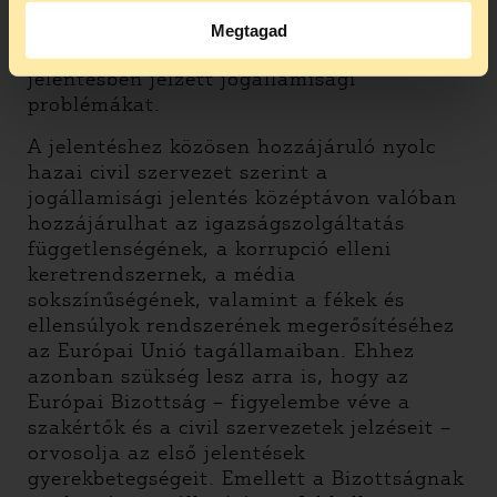
kormányoknak, amely megnehezíti majd
annak értékelését is, hogy mennyiben
Megtagad
orvosolták az egyes tagállamok a tavalyi
jelentésben jelzett jogállamisági
problémákat.
A jelentéshez közösen hozzájáruló nyolc
hazai civil szervezet szerint a
jogállamisági jelentés középtávon valóban
hozzájárulhat az igazságszolgáltatás
függetlenségének, a korrupció elleni
keretrendszernek, a média
sokszínűségének, valamint a fékek és
ellensúlyok rendszerének megerősítéséhez
az Európai Unió tagállamaiban. Ehhez
azonban szükség lesz arra is, hogy az
Európai Bizottság – figyelembe véve a
szakértők és a civil szervezetek jelzéseit –
orvosolja az első jelentések
gyerekbetegségeit. Emellett a Bizottságnak