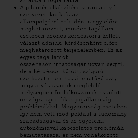
az abban foglaltakra.
A jelentés elkészítése során a civil
szervezeteknek és az
állampolgároknak idén is egy előre
meghatározott, minden tagállam
esetében azonos kérdéssorra kellett
választ adniuk, kérdésenként előre
meghatározott terjedelemben. Ez az
egyes tagállamok
összehasonlíthatóságát ugyan segíti,
de a kérdéssor kötött, szigorú
szerkezete nem teszi lehetővé azt,
hogy a válaszadók megfelelő
mélységben foglalkozzanak az adott
országra specifikus jogállamisági
problémákkal. Magyarország esetében
így nem volt mód például a tudomány
szabadságával és az egyetemi
autonómiával kapcsolatos problémák
bemutatására, és nem vonatkozott