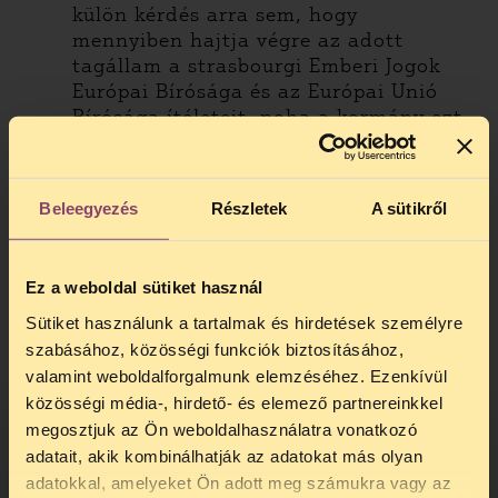
külön kérdés arra sem, hogy
mennyiben hajtja végre az adott
tagállam a strasbourgi Emberi Jogok
Európai Bírósága és az Európai Unió
Bírósága ítéleteit, noha a kormány ezt
is folyamatosan szabotálja.
A kérdéssor szerkezete és
aránytalansága nem segíti azt, hogy a
Beleegyezés
Részletek
A sütikről
válaszadók valóban átfogó képet
tudjanak adni az alkotmányos
intézményrendszerről, és megfelelően
Ez a weboldal sütiket használ
érzékeltetni tudják a rendszer
természetét.
Sütiket használunk a tartalmak és hirdetések személyre
szabásához, közösségi funkciók biztosításához,
Részben a fentieknek tudható be, hogy
valamint weboldalforgalmunk elemzéséhez. Ezenkívül
ugyan a tavalyi, 2019-re vonatkozó jelentés
közösségi média-, hirdető- és elemező partnereinkkel
minden vizsgált területen a jogállamiságot
megosztjuk az Ön weboldalhasználatra vonatkozó
súlyosan veszélyeztető problémákat
adatait, akik kombinálhatják az adatokat más olyan
azonosított
Magyarország kapcsán, mégis
adatokkal, amelyeket Ön adott meg számukra vagy az
kimaradtak belőle fontos, rendszerszintű