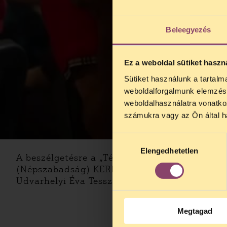
Beleegyezés
Ez a weboldal sütiket haszn
Sütiket használunk a tartal
TELEFO
weboldalforgalmunk elemzésé
Kedves érdek
weboldalhasználatra vonatko
augusztus 2
számukra vagy az Ön által ha
kedden, 13 é
alatt is elér
Hozzájárulás
Elengedhetetlen
kiválasztása
A beszélgetésre a „Tégy az emberért!” Infor
(Népszabadság) KERESZTES JENŐ hajléktalan a
Udvarhelyi Éva Tessza a könyv szerzője.
Megtagad