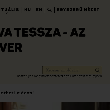
KTUÁLIS
HU
EN
EGYSZERŰ NÉZET
A TESSZA - AZ
EVER
hátrányos megkülönböztetés
jogok az egészségügyben
ntheti videon!