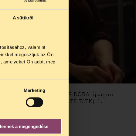
A sütikről
tosításához, valamint
einkkel megosztjuk az Ön
us 27 és
l, amelyeket Ön adott meg
us 25-én
n ezidő
Marketing
 Résztvevők: ÓNODY-MOLNÁR DÓRA újságíró
ALIN szociálpolitikus (ELTE TáTK) és
dennek a megengedése