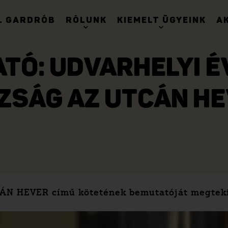
. GARDRÓB
RÓLUNK
KIEMELT ÜGYEINK
A
Ó: UDVARHELYI ÉV
ZSÁG AZ UTCÁN H
ÁN HEVER című kötetének bemutatóját megteki