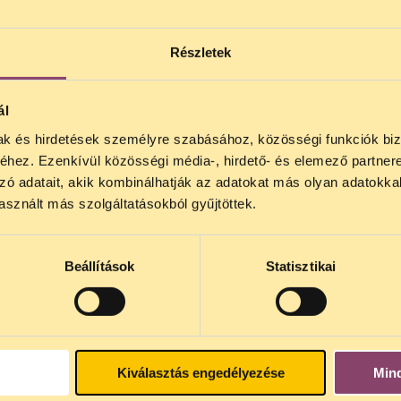
Részletek
ál
mak és hirdetések személyre szabásához, közösségi funkciók biz
NOS JOGSEGÉLY SZÜNET!
hez. Ezenkívül közösségi média-, hirdető- és elemező partner
lődő, Tájékoztatjuk, hogy
telefonos jogsegélyünk júli
zó adatait, akik kombinálhatják az adatokat más olyan adatokka
4 között szünetel
. Az első telefonos jogsegély
auguszt
sznált más szolgáltatásokból gyűjtöttek.
s 15 óra között lesz
. A
jogsegely@tasz.hu
email címe
 minket.
Beállítások
Statisztikai
mációs és Továbbképzési Központban került sor.
ktivista (A Város Mindenkié csoport) TAUSZ KAT
Kiválasztás engedélyezése
Min