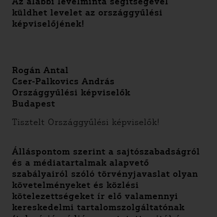
Az alábbi levélminta segítségével
küldhet levelet az országgyűlési
képviselőjének!
Rogán Antal
Cser-Palkovics András
Országgyűlési képviselők
Budapest
Tisztelt Országgyűlési képviselők!
Álláspontom szerint a sajtószabadságról
és a médiatartalmak alapvető
szabályairól szóló törvényjavaslat olyan
követelményeket és közlési
kötelezettségeket ír elő valamennyi
kereskedelmi tartalomszolgáltatónak