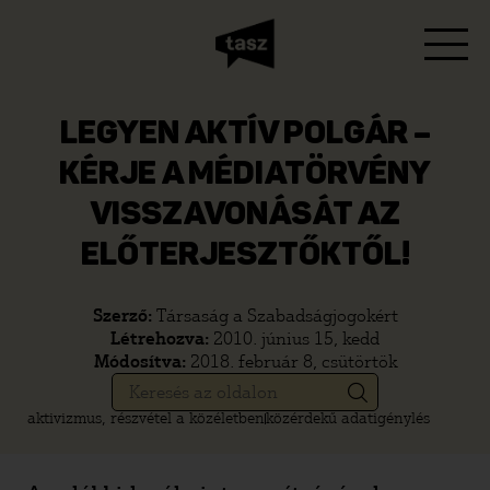
LEGYEN AKTÍV POLGÁR –
KÉRJE A MÉDIATÖRVÉNY
VISSZAVONÁSÁT AZ
ELŐTERJESZTŐKTŐL!
Szerző:
Társaság a Szabadságjogokért
Létrehozva:
2010. június 15, kedd
Módosítva:
2018. február 8, csütörtök
aktivizmus, részvétel a közéletben
közérdekű adatigénylés