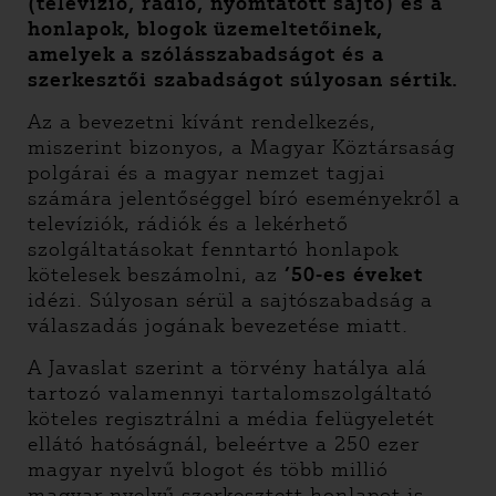
(televízió, rádió, nyomtatott sajtó) és a
honlapok, blogok üzemeltetőinek,
amelyek a szólásszabadságot és a
szerkesztői szabadságot súlyosan sértik.
Az a bevezetni kívánt rendelkezés,
miszerint bizonyos, a Magyar Köztársaság
polgárai és a magyar nemzet tagjai
számára jelentőséggel bíró eseményekről a
televíziók, rádiók és a lekérhető
szolgáltatásokat fenntartó honlapok
kötelesek beszámolni, az
’50-es éveket
idézi. Súlyosan sérül a sajtószabadság a
válaszadás jogának bevezetése miatt.
A Javaslat szerint a törvény hatálya alá
tartozó valamennyi tartalomszolgáltató
köteles regisztrálni a média felügyeletét
ellátó hatóságnál, beleértve a 250 ezer
magyar nyelvű blogot és több millió
magyar nyelvű szerkesztett honlapot is.