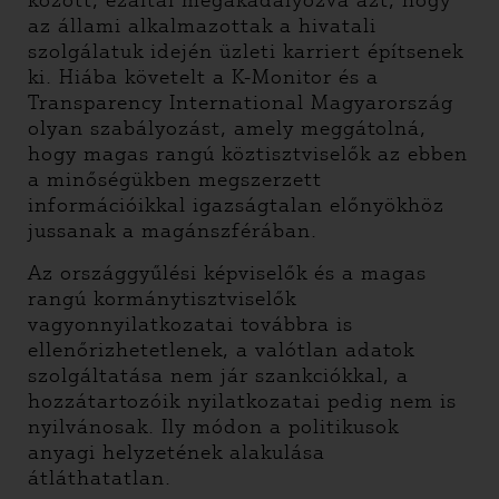
között, ezáltal megakadályozva azt, hogy
az állami alkalmazottak a hivatali
szolgálatuk idején üzleti karriert építsenek
ki. Hiába követelt a K-Monitor és a
Transparency International Magyarország
olyan szabályozást, amely meggátolná,
hogy magas rangú köztisztviselők az ebben
a minőségükben megszerzett
információikkal igazságtalan előnyökhöz
jussanak a magánszférában.
Az országgyűlési képviselők és a magas
rangú kormánytisztviselők
vagyonnyilatkozatai továbbra is
ellenőrizhetetlenek, a valótlan adatok
szolgáltatása nem jár szankciókkal, a
hozzátartozóik nyilatkozatai pedig nem is
nyilvánosak. Ily módon a politikusok
anyagi helyzetének alakulása
átláthatatlan.