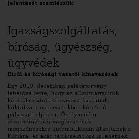
jelentését szemlézzük.
Igazságszolgáltatás,
bíróság, ügyészség,
ügyvédek
Bírói és bírósági vezetői kinevezések
Egy 2019. decemberi salátatörvény
lehetővé tette, hogy az alkotmánybírók
kérésükre bírói kinevezést kapjanak,
kiiktatva a más esetekben kötelező
pályázati eljárást. Ők ily módon
alkotmánybírói megbízatásuk
megszűnésekor automatikusan átkerülnek a
Kúriára, és akár tanácselnökök is lehetnek