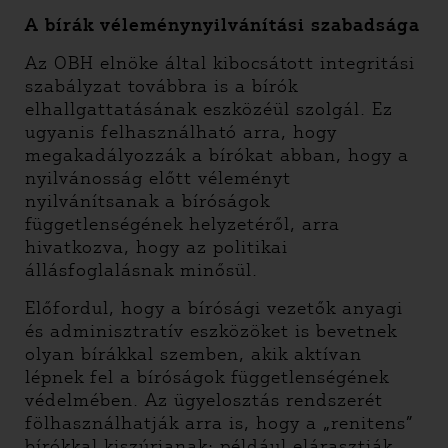
A bírák véleménynyilvánítási szabadsága
Az OBH elnöke által kibocsátott integritási
szabályzat továbbra is a bírók
elhallgattatásának eszközéül szolgál. Ez
ugyanis felhasználható arra, hogy
megakadályozzák a bírókat abban, hogy a
nyilvánosság előtt véleményt
nyilvánítsanak a bíróságok
függetlenségének helyzetéről, arra
hivatkozva, hogy az politikai
állásfoglalásnak minősül.
Előfordul, hogy a bírósági vezetők anyagi
és adminisztratív eszközöket is bevetnek
olyan bírákkal szemben, akik aktívan
lépnek fel a bíróságok függetlenségének
védelmében. Az ügyelosztás rendszerét
fölhasználhatják arra is, hogy a „renitens”
bírókkal kiszúrjanak: például elárasztják