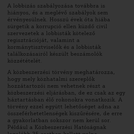
A lobbizás szabályozása továbbra is
hiányos, és a meglévő szabályok sem
érvényesülnek. Hosszú évek óta hiába
sürgetik a korrupció ellen küzdő civil
szervezetek a lobbisták kötelező
regisztrációját, valamint a
kormánytisztviselők és a lobbisták
találkozásairól készült beszámolók
közzétételét.
A közbeszerzési törvény meghatározza,
hogy mely közhatalmi szereplők
hozzátartozói nem vehetnek részt a
közbeszerzési eljárásban, de ez csak az egy
háztartásban élő rokonokra vonatkozik. A
törvény ezzel együtt lehetőséget adna az
összeférhetetlenségek kiszűrésére, de erre
a gyakorlatban sokszor nem kerül sor.
Például a Közbeszerzési Hatóságnak