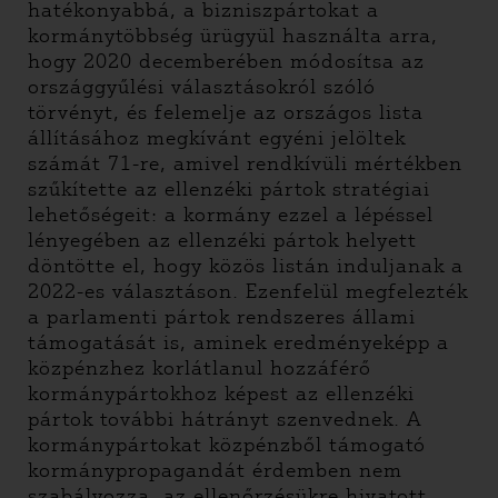
hatékonyabbá, a bizniszpártokat a
kormánytöbbség ürügyül használta arra,
hogy 2020 decemberében módosítsa az
országgyűlési választásokról szóló
törvényt, és felemelje az országos lista
állításához megkívánt egyéni jelöltek
számát 71-re, amivel rendkívüli mértékben
szűkítette az ellenzéki pártok stratégiai
lehetőségeit: a kormány ezzel a lépéssel
lényegében az ellenzéki pártok helyett
döntötte el, hogy közös listán induljanak a
2022-es választáson. Ezenfelül megfelezték
a parlamenti pártok rendszeres állami
támogatását is, aminek eredményeképp a
közpénzhez korlátlanul hozzáférő
kormánypártokhoz képest az ellenzéki
pártok további hátrányt szenvednek. A
kormánypártokat közpénzből támogató
kormánypropagandát érdemben nem
szabályozza, az ellenőrzésükre hivatott