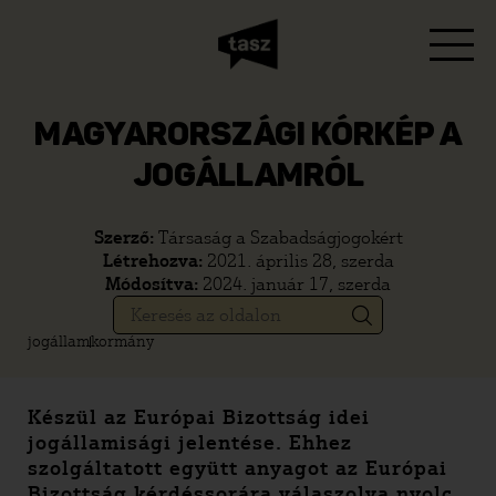
MAGYARORSZÁGI KÓRKÉP A
JOGÁLLAMRÓL
Szerző:
Társaság a Szabadságjogokért
Létrehozva:
2021. április 28, szerda
Módosítva:
2024. január 17, szerda
jogállam
kormány
Készül az Európai Bizottság idei
jogállamisági jelentése. Ehhez
szolgáltatott együtt anyagot az Európai
Bizottság kérdéssorára válaszolva nyolc