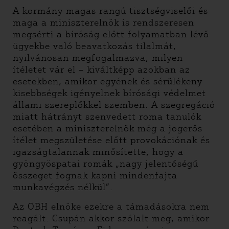
A kormány magas rangú tisztségviselői és
maga a miniszterelnök is rendszeresen
megsérti a bíróság előtt folyamatban lévő
ügyekbe való beavatkozás tilalmát,
nyilvánosan megfogalmazva, milyen
ítéletet vár el – kiváltképp azokban az
esetekben, amikor egyének és sérülékeny
kisebbségek igényelnek bírósági védelmet
állami szereplőkkel szemben. A szegregáció
miatt hátrányt szenvedett roma tanulók
esetében a miniszterelnök még a jogerős
ítélet megszületése előtt provokációnak és
igazságtalannak minősítette, hogy a
gyöngyöspatai romák „nagy jelentőségű
összeget fognak kapni mindenfajta
munkavégzés nélkül”.
Az OBH elnöke ezekre a támadásokra nem
reagált. Csupán akkor szólalt meg, amikor