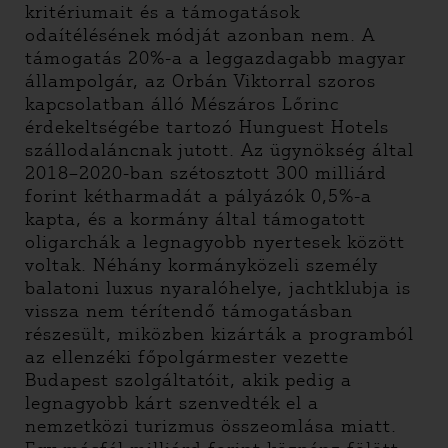
kritériumait és a támogatások
odaítélésének módját azonban nem. A
támogatás 20%-a a leggazdagabb magyar
állampolgár, az Orbán Viktorral szoros
kapcsolatban álló Mészáros Lőrinc
érdekeltségébe tartozó Hunguest Hotels
szállodaláncnak jutott. Az ügynökség által
2018–2020-ban szétosztott 300 milliárd
forint kétharmadát a pályázók 0,5%-a
kapta, és a kormány által támogatott
oligarchák a legnagyobb nyertesek között
voltak. Néhány kormányközeli személy
balatoni luxus nyaralóhelye, jachtklubja is
vissza nem térítendő támogatásban
részesült, miközben kizárták a programból
az ellenzéki főpolgármester vezette
Budapest szolgáltatóit, akik pedig a
legnagyobb kárt szenvedték el a
nemzetközi turizmus összeomlása miatt.