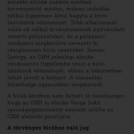
korábbi elnöke számos esetben
törvénysértő módon, érdemi indoklás
nélkül figyelmen kívül hagyta a bírói
testületek véleményét. Több alkalommal
valós ok nélkül érvénytelennek nyilvánított
vezetői pályázatokat, és a pályázati
rendszert megkerülve nevezett ki
ideiglenesen bírói vezetőket. Senyei
György, az OBH jelenlegi elnöke
rendszerint figyelembe veszi a bírói
tanácsok véleményét, ebben a tekintetben
tehát javult a helyzet. A visszaélés
lehetősége ugyanakkor megmaradt.
A bírák körében nem keltett jó visszhangot,
hogy az OBH új elnöke Varga Judit
igazságügyminiszter anyósát jelölte az
OBH alelnöki posztjára.
A törvényes bíróhoz való jog