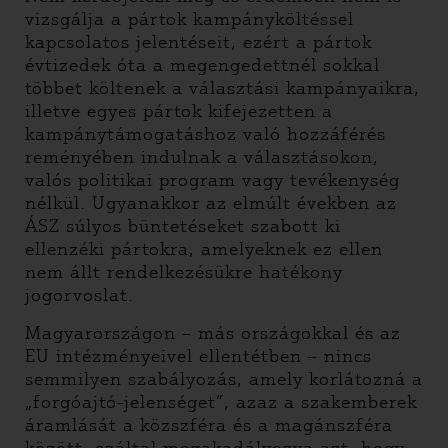
vizsgálja a pártok kampányköltéssel
kapcsolatos jelentéseit, ezért a pártok
évtizedek óta a megengedettnél sokkal
többet költenek a választási kampányaikra,
illetve egyes pártok kifejezetten a
kampánytámogatáshoz való hozzáférés
reményében indulnak a választásokon,
valós politikai program vagy tevékenység
nélkül. Ugyanakkor az elmúlt években az
ÁSZ súlyos büntetéseket szabott ki
ellenzéki pártokra, amelyeknek ez ellen
nem állt rendelkezésükre hatékony
jogorvoslat.
Magyarországon – más országokkal és az
EU intézményeivel ellentétben – nincs
semmilyen szabályozás, amely korlátozná a
„forgóajtó-jelenséget”, azaz a szakemberek
áramlását a közszféra és a magánszféra