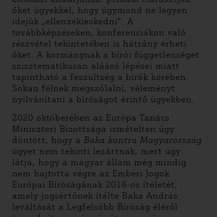
őket ügyekkel, hogy úgymond ne legyen
idejük „ellenzékieskedni”. A
továbbképzéseken, konferenciákon való
részvétel tekintetében is hátrány érheti
őket. A kormánynak a bírói függetlenséget
szisztematikusan aláásó lépései miatt
tapintható a feszültség a bírók körében.
Sokan félnek megszólalni, véleményt
nyilvánítani a bíróságot érintő ügyekben.
2020 októberében az Európa Tanács
Miniszteri Bizottsága ismételten úgy
döntött, hogy a
Baka kontra Magyarország
ügyet nem tekinti lezártnak, mert úgy
látja, hogy a magyar állam még mindig
nem hajtotta végre az Emberi Jogok
Európai Bíróságának 2016-os ítéletét,
amely jogsértőnek ítélte Baka András
leváltását a Legfelsőbb Bíróság éléről