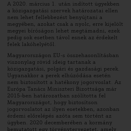
A 2020. március 1. után indított ügyekben
a közigazgatási szervek határozatai ellen
nem lehet fellebbezést benyújtani a
megyében, azokat csak a nyolc, erre kijelölt
megyei bíróságon lehet megtámadni, ezek
pedig sok esetben távol esnek az érdekelt
felek lakóhelyétől.
Magyarországon EU-s összehasonlításban
viszonylag rövid ideig tartanak a
közigazgatási, polgári és gazdasági perek.
Ugyanakkor a perek elhúzódása esetén
nem biztosított a hatékony jogorvoslat. Az
Európa Tanács Miniszteri Bizottsága már
2015-ben határozatban szólította fel
Magyarországot, hogy biztosítson
jogorvoslatot az ilyen esetekben, azonban
érdemi előrelépés azóta sem történt az
ügyben. 2020 decemberében a kormány
bemutatott egy törvénytervezetet, amely