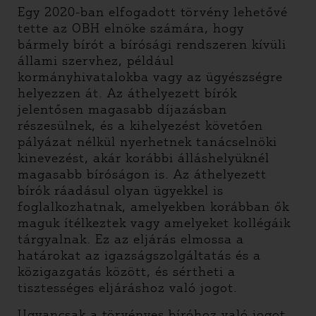
Egy 2020-ban elfogadott törvény lehetővé
tette az OBH elnöke számára, hogy
bármely bírót a bírósági rendszeren kívüli
állami szervhez, például
kormányhivatalokba vagy az ügyészségre
helyezzen át. Az áthelyezett bírók
jelentősen magasabb díjazásban
részesülnek, és a kihelyezést követően
pályázat nélkül nyerhetnek tanácselnöki
kinevezést, akár korábbi álláshelyüknél
magasabb bíróságon is. Az áthelyezett
bírók ráadásul olyan ügyekkel is
foglalkozhatnak, amelyekben korábban ők
maguk ítélkeztek vagy amelyeket kollégáik
tárgyalnak. Ez az eljárás elmossa a
határokat az igazságszolgáltatás és a
közigazgatás között, és sértheti a
tisztességes eljáráshoz való jogot.
Ugyancsak a törvényes bíróhoz való jogot