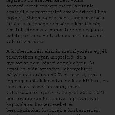
legalább 35 esetben kellett volna
összeférhetetlenséget megállapítania
egyedül a miniszterelnök vejét érintő Elios-
ügyben. Ebben az esetben a közbeszerzési
kiírást a hatóságok részére elkészítő cég
résztulajdonosa a miniszterelnök vejének
üzleti partnere volt, akinek az Eliosban is
volt részesedése.
A közbeszerzési eljárás szabályozása egyéb
tekintetben ugyan megfelelő, de a
gyakorlat nem követi annak elveit. Az
egyetlen ajánlattevővel lebonyolított
pályázatok aránya 40 %-ot tesz ki, ami a
legmagasabbak közé tartozik az EU-ban, és
ezek nagy részét kormányközeli
vállalkozások nyerik. A helyzet 2020–2021-
ben tovább romlott, mivel a járvánnyal
kapcsolatos beszerzéseket és
beruházásokat kivonták a közbeszerzési