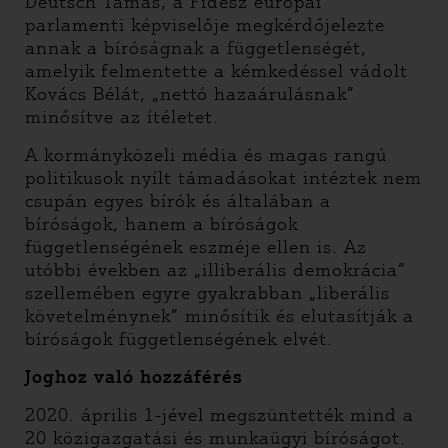
Deutsch Tamás, a Fidesz európai
parlamenti képviselője megkérdőjelezte
annak a bíróságnak a függetlenségét,
amelyik felmentette a kémkedéssel vádolt
Kovács Bélát, „nettó hazaárulásnak”
minősítve az ítéletet.
A kormányközeli média és magas rangú
politikusok nyílt támadásokat intéztek nem
csupán egyes bírók és általában a
bíróságok, hanem a bíróságok
függetlenségének eszméje ellen is. Az
utóbbi években az „illiberális demokrácia”
szellemében egyre gyakrabban „liberális
követelménynek” minősítik és elutasítják a
bíróságok függetlenségének elvét.
Joghoz való hozzáférés
2020. április 1-jével megszüntették mind a
20 közigazgatási és munkaügyi bíróságot.