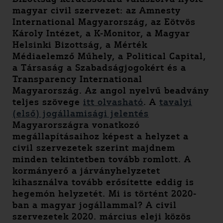
magyar civil szervezet: az Amnesty
International Magyarország, az Eötvös
Károly Intézet, a K-Monitor, a Magyar
Helsinki Bizottság, a Mérték
Médiaelemző Műhely, a Political Capital,
a Társaság a Szabadságjogokért és a
Transparency International
Magyarország. Az angol nyelvű beadvány
teljes szövege
itt olvasható
. A
tavalyi
(első) jogállamisági jelentés
Magyarországra vonatkozó
megállapításaihoz képest a helyzet a
civil szervezetek szerint majdnem
minden tekintetben tovább romlott. A
kormányerő a járványhelyzetet
kihasználva tovább erősítette eddig is
hegemón helyzetét. Mi is történt 2020-
ban a magyar jogállammal? A civil
szervezetek 2020. március eleji közös