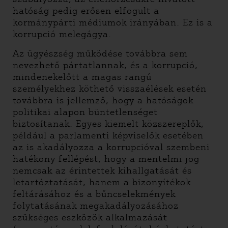
hatóság pedig erősen elfogult a
kormánypárti médiumok irányában. Ez is a
korrupció melegágya.
Az ügyészség működése továbbra sem
nevezhető pártatlannak, és a korrupció,
mindenekelőtt a magas rangú
személyekhez köthető visszaélések esetén
továbbra is jellemző, hogy a hatóságok
politikai alapon büntetlenséget
biztosítanak. Egyes kiemelt közszereplők,
például a parlamenti képviselők esetében
az is akadályozza a korrupcióval szembeni
hatékony fellépést, hogy a mentelmi jog
nemcsak az érintettek kihallgatását és
letartóztatását, hanem a bizonyítékok
feltárásához és a bűncselekmények
folytatásának megakadályozásához
szükséges eszközök alkalmazását