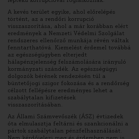
léptékű korrupcióval foglalkoznak.
A kevés terület egyike, ahol előrelépés
történt, az a rendőri korrupció
visszaszorítása, ahol a már korábban elért
eredmények a Nemzeti Védelmi Szolgálat
rendszeres ellenőrző munkája révén váltak
fenntarthatóvá. Kiemelést érdemel továbbá
az egészségügyben elterjedt
hálapénzjelenség felszámolására irányuló
kormányzati szándék. Az egészségügyi
dolgozók bérének rendezésén túl a
büntetőjogi szigor fokozása és a rendőrség
célzott fellépésre eredményes lehet a
szabálytalan kifizetések
visszaszorításában.
Az Állami Számvevőszék (ÁSZ) évtizedek
óta elmulasztja feltárni és szankcionálni a
pártok szabálytalan pénzfelhasználását.
Nem kérdőjelezi meg és érdemben nem is