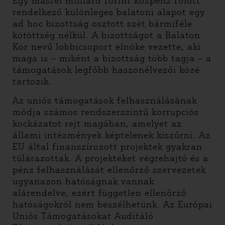
Egy másfél milliárd forint közpénz fölött
rendelkező különleges balatoni alapot egy
ad hoc bizottság osztott szét bármiféle
kötöttség nélkül. A bizottságot a Balaton
Kör nevű lobbicsoport elnöke vezette, aki
maga is – miként a bizottság több tagja – a
támogatások legfőbb haszonélvezői közé
tartozik.
Az uniós támogatások felhasználásának
módja számos rendszerszintű korrupciós
kockázatot rejt magában, amelyet az
állami intézmények képtelenek kiszűrni. Az
EU által finanszírozott projektek gyakran
túlárazottak. A projekteket végrehajtó és a
pénz felhasználását ellenőrző szervezetek
ugyanazon hatóságnak vannak
alárendelve, ezért független ellenőrző
hatóságokról nem beszélhetünk. Az Európai
Uniós Támogatásokat Auditáló