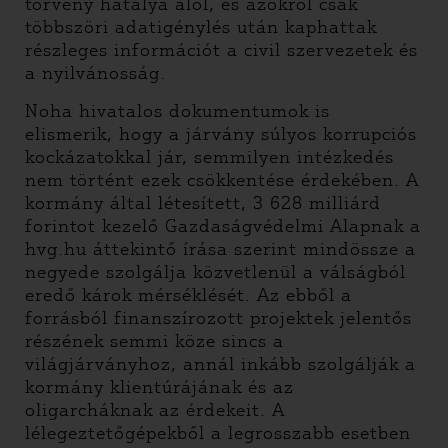
törvény hatálya alól, és azokról csak
többszöri adatigénylés után kaphattak
részleges információt a civil szervezetek és
a nyilvánosság.
Noha hivatalos dokumentumok is
elismerik, hogy a járvány súlyos korrupciós
kockázatokkal jár, semmilyen intézkedés
nem történt ezek csökkentése érdekében. A
kormány által létesített, 3 628 milliárd
forintot kezelő Gazdaságvédelmi Alapnak a
hvg.hu áttekintő írása szerint mindössze a
negyede szolgálja közvetlenül a válságból
eredő károk mérséklését. Az ebből a
forrásból finanszírozott projektek jelentős
részének semmi köze sincs a
világjárványhoz, annál inkább szolgálják a
kormány klientúrájának és az
oligarcháknak az érdekeit. A
lélegeztetőgépekből a legrosszabb esetben