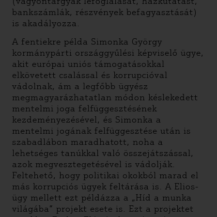
(vagyontárgyak lefoglalását, házkutatást,
bankszámlák, részvények befagyasztását)
is akadályozza.
A fentiekre példa Simonka György
kormánypárti országgyűlési képviselő ügye,
akit európai uniós támogatásokkal
elkövetett csalással és korrupcióval
vádolnak, ám a legfőbb ügyész
megmagyarázhatatlan módon késlekedett
mentelmi joga felfüggesztésének
kezdeményezésével, és Simonka a
mentelmi jogának felfüggesztése után is
szabadlábon maradhatott, noha a
lehetséges tanúkkal való összejátszással,
azok megvesztegetésével is vádolják.
Feltehető, hogy politikai okokból marad el
más korrupciós ügyek feltárása is. A Elios-
ügy mellett ezt példázza a „Híd a munka
világába” projekt esete is. Ezt a projektet