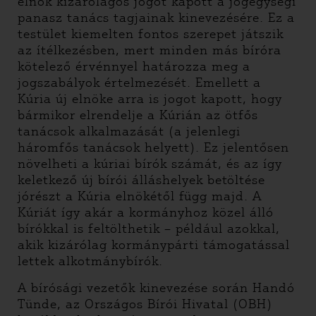
elnök kizárólagos jogot kapott a jogegységi
panasz tanács tagjainak kinevezésére. Ez a
testület kiemelten fontos szerepet játszik
az ítélkezésben, mert minden más bíróra
kötelező érvénnyel határozza meg a
jogszabályok értelmezését. Emellett a
Kúria új elnöke arra is jogot kapott, hogy
bármikor elrendelje a Kúrián az ötfős
tanácsok alkalmazását (a jelenlegi
háromfős tanácsok helyett). Ez jelentősen
növelheti a kúriai bírók számát, és az így
keletkező új bírói álláshelyek betöltése
jórészt a Kúria elnökétől függ majd. A
Kúriát így akár a kormányhoz közel álló
bírókkal is feltölthetik – például azokkal,
akik kizárólag kormánypárti támogatással
lettek alkotmánybírók.
A bírósági vezetők kinevezése során Handó
Tünde, az Országos Bírói Hivatal (OBH)