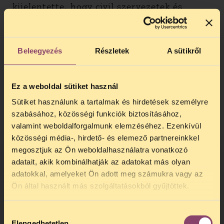
kijelentette, hogy civil szervezetek és
ügyvédeik “üzletet” építettek a
fogvatartottak kártalanítására, és a
miniszterelnök is úgy nyilatkozott, hogy az
Beleegyezés
Részletek
A sütikről
érintett ügyvédekkel is “kell foglalkozni
később, mert mégiscsak kihúztak az állam
zsebéből sokmilliárd forintot”. Egy
kormányközeli híroldal közzétette a
Ez a weboldal sütiket használ
kártalanítási ügyekben eljáró ügyvédek
Sütiket használunk a tartalmak és hirdetések személyre
listáját, és azt az összeget, amelyet az
szabásához, közösségi funkciók biztosításához,
államtól kaptak fogvatartott ügyfeleik. Az
valamint weboldalforgalmunk elemzéséhez. Ezenkívül
egyik érintett ügyvéd az Igazságügyi
közösségi média-, hirdető- és elemező partnereinkkel
Minisztériumhoz fordult azzal a kérdéssel,
megosztjuk az Ön weboldalhasználatra vonatkozó
hogy tőlük kerültek-e a ki ezek az adatok, s
adatait, akik kombinálhatják az adatokat más olyan
ha nem, akkor indítottak-e vizsgálatot az
adatokkal, amelyeket Ön adott meg számukra vagy az
adatok forrásának feltárására. A
TELEFONOS JOGSEGÉLY
Ön által használt más szolgáltatásokból gyűjtöttek.
minisztérium erre érdemi választ nem
SZÜNET!
adott. Ugyanez a híroldal azt állította,
hogy a Budapesti Ügyvédi Kamarában
Hozzájárulás
Kedves érdeklődő, Tájékoztatjuk,
Elengedhetetlen