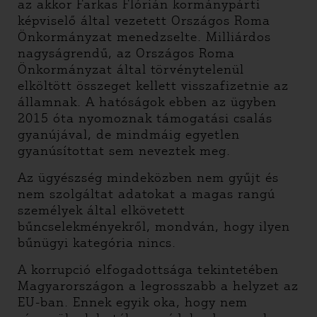
az akkor Farkas Flórián kormánypárti
képviselő által vezetett Országos Roma
Önkormányzat menedzselte. Milliárdos
nagyságrendű, az Országos Roma
Önkormányzat által törvénytelenül
elköltött összeget kellett visszafizetnie az
államnak. A hatóságok ebben az ügyben
2015 óta nyomoznak támogatási csalás
gyanújával, de mindmáig egyetlen
gyanúsítottat sem neveztek meg.
Az ügyészség mindeközben nem gyűjt és
nem szolgáltat adatokat a magas rangú
személyek által elkövetett
bűncselekményekről, mondván, hogy ilyen
bűnügyi kategória nincs.
A korrupció elfogadottsága tekintetében
Magyarországon a legrosszabb a helyzet az
EU-ban. Ennek egyik oka, hogy nem