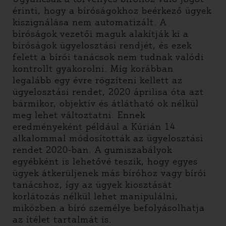
érinti, hogy a bíróságokhoz beérkező ügyek
kiszignálása nem automatizált. A
bíróságok vezetői maguk alakítják ki a
bíróságok ügyelosztási rendjét, és ezek
felett a bírói tanácsok nem tudnak valódi
kontrollt gyakorolni. Míg korábban
legalább egy évre rögzíteni kellett az
ügyelosztási rendet, 2020 áprilisa óta azt
bármikor, objektív és átlátható ok nélkül
meg lehet változtatni. Ennek
eredményeként például a Kúrián 14
alkalommal módosították az ügyelosztási
rendet 2020-ban. A gumiszabályok
egyébként is lehetővé teszik, hogy egyes
ügyek átkerüljenek más bíróhoz vagy bírói
tanácshoz, így az ügyek kiosztását
korlátozás nélkül lehet manipulálni,
miközben a bíró személye befolyásolhatja
az ítélet tartalmát is.