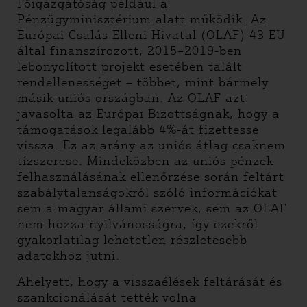
Főigazgatóság például a
Pénzügyminisztérium alatt működik. Az
Európai Csalás Elleni Hivatal (OLAF) 43 EU
által finanszírozott, 2015–2019-ben
lebonyolított projekt esetében talált
rendellenességet – többet, mint bármely
másik uniós országban. Az OLAF azt
javasolta az Európai Bizottságnak, hogy a
támogatások legalább 4%-át fizettesse
vissza. Ez az arány az uniós átlag csaknem
tízszerese. Mindeközben az uniós pénzek
felhasználásának ellenőrzése során feltárt
szabálytalanságokról szóló információkat
sem a magyar állami szervek, sem az OLAF
nem hozza nyilvánosságra, így ezekről
gyakorlatilag lehetetlen részletesebb
adatokhoz jutni.
Ahelyett, hogy a visszaélések feltárását és
szankcionálását tették volna