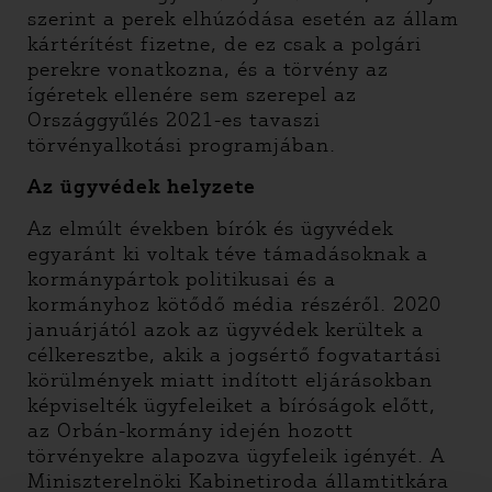
szerint a perek elhúzódása esetén az állam
kártérítést fizetne, de ez csak a polgári
perekre vonatkozna, és a törvény az
ígéretek ellenére sem szerepel az
Országgyűlés 2021-es tavaszi
törvényalkotási programjában.
Az ügyvédek helyzete
Az elmúlt években bírók és ügyvédek
egyaránt ki voltak téve támadásoknak a
kormánypártok politikusai és a
kormányhoz kötődő média részéről. 2020
januárjától azok az ügyvédek kerültek a
célkeresztbe, akik a jogsértő fogvatartási
körülmények miatt indított eljárásokban
képviselték ügyfeleiket a bíróságok előtt,
az Orbán-kormány idején hozott
törvényekre alapozva ügyfeleik igényét. A
Miniszterelnöki Kabinetiroda államtitkára