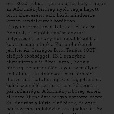
ott. 2020. július 1-jén az új szabály alapján
az Alkotmánybíróság nyolc tagja kapott
bírói kinevezést, akik közül mindössze
ketten rendelkeztek korábban
tárgyalótermi tapasztalattal. Varga Zs.
Andrást, a legfőbb ügyész egykori
helyettesét, néhány hónappal később a
köztársasági elnök a Kúria elnökének
jelölte. Az Országos Bírói Tanács (OBT)
elsöprő többséggel, 13:1 arányban
elutasította a jelöltet, azzal, hogy a
bírósági rendszer élén olyan személynek
kell állnia, aki dolgozott már bíróként,
illetve más hatalmi ágaktól független, és
külső szemlélő számára sem kétséges a
pártatlansága. A kormánytöbbség ennek
ellenére kilenc évre megválasztotta Varga
Zs. Andrást a Kúria elnökének, és ezzel
párhuzamosan kibővítette a jogköreit. Az