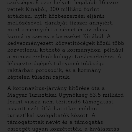
szükséges 8 ezer helyett legalább 16 ezret
vettek Kínából, 300 milliárd forint
értékben, nyílt közbeszerzési eljárás
mellőzésével, darabját tízszer annyiért,
mint amennyiért a német és az olasz
kormány szerezte be ezeket Kínából. A
kedvezményezett közvetítőcégek közül több
közvetlenül köthető a kormányhoz, például
a miniszterelnök külügyi tanácsadóihoz. A
lélegeztetőgépek túlnyomó többsége
raktárban porosodik, és a kormány
képtelen túladni rajtuk.
A koronavírus-járvány kitörése óta a
Magyar Turisztikai Ügynökség 83,5 milliárd
forint vissza nem térítendő támogatást
osztott szét átláthatatlan módon
turisztikai szolgáltatók között. A
támogatottak nevét és a támogatás
összegét ugyan közzétették, a kiválasztás