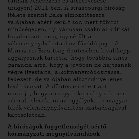
(annak átnevezése és átszervezése
ürügyén) 2011-ben. A strasbourgi bíróság
ítélete szerint Baka elmozdítására
valójában azért került sor, mert főbírói
minőségében, nyilvánosan szakmai kritikát
fogalmazott meg, így sérült a
véleménynyilvánításhoz fűződő joga. A
Miniszteri Bizottság döntésében kiváltképp
aggályosnak tartotta, hogy továbbra sincs
garancia arra, hogy a jövőben ne hajtsanak
végre ilyesfajta, alkotmánymódosítással
fedezett, de valójában alkotmányellenes
leváltásokat. A döntés emellett azt
mutatja, hogy a magyar kormánynak nem
sikerült eloszlatni az aggályokat a magyar
bírák véleménynyilvánítási szabadságával
kapcsolatban.
A bíróságok függetlenségét sértő
kormányzati megnyilvánulások