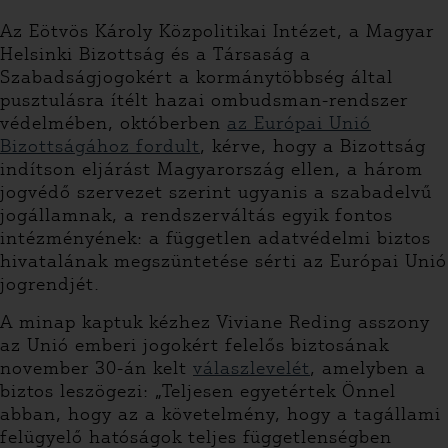
Az Eötvös Károly Közpolitikai Intézet, a Magyar
Helsinki Bizottság és a Társaság a
Szabadságjogokért a kormánytöbbség által
pusztulásra ítélt hazai ombudsman-rendszer
védelmében, októberben
az Európai Unió
Bizottságához fordult
, kérve, hogy a Bizottság
indítson eljárást Magyarország ellen, a három
jogvédő szervezet szerint ugyanis a szabadelvű
jogállamnak, a rendszerváltás egyik fontos
intézményének: a független adatvédelmi biztos
hivatalának megszüntetése sérti az Európai Unió
jogrendjét.
A minap kaptuk kézhez Viviane Reding asszony
az Unió emberi jogokért felelős biztosának
november 30-án kelt
válaszlevelét
, amelyben a
biztos leszögezi: „Teljesen egyetértek Önnel
abban, hogy az a követelmény, hogy a tagállami
felügyelő hatóságok teljes függetlenségben