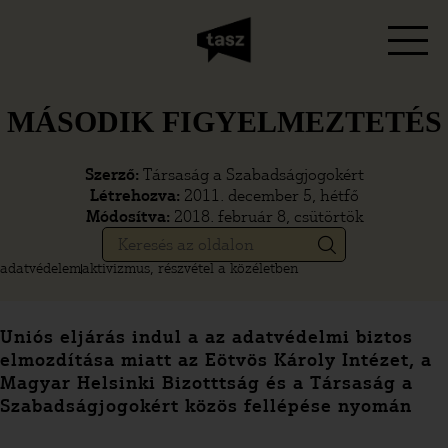
MÁSODIK FIGYELMEZTETÉS
Szerző:
Társaság a Szabadságjogokért
Létrehozva:
2011. december 5, hétfő
Módosítva:
2018. február 8, csütörtök
adatvédelem
aktivizmus, részvétel a közéletben
Uniós eljárás indul a az adatvédelmi biztos
elmozdítása miatt az Eötvös Károly Intézet, a
Magyar Helsinki Bizotttság és a Társaság a
Szabadságjogokért közös fellépése nyomán