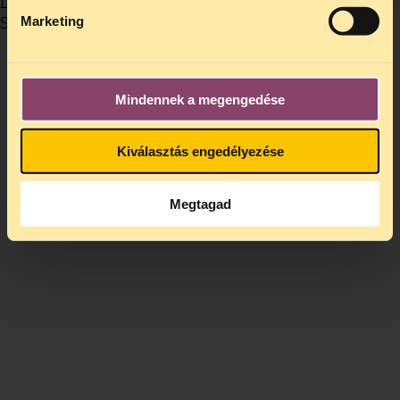
Dénes Balázs, elnök, Társaság a
Marketing
Szabadságjogokért
Mindennek a megengedése
Kiválasztás engedélyezése
Megtagad