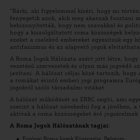
“Bárki, aki figyelemmel kíséri, hogy mi tört
fenyegetik azok, akik meg akarnak fosztani mi
bebizonyították, hogy nem szavakkal és politi
hogy a kiszolgáltatott roma közösségek helyz
ezeket a cselekvő embereket egyesítsük egy kö
antifasizmus és az alapvető jogok elvitatha
A Roma Jogok Hálózata azért jött létre, hog
vezetésű szervezetek és olyan más jogvédő s
javítani. A hálózat céljai közé tartozik, hog
a romákat érintő emberi jogi programra Európ
jogokról szóló társadalmi vitákat.
A hálózat működését az ERRC segíti, ami egy
szerint a hálózat növekedni fog a jövőben, a
aktívak a roma közösségeket érő jogsérelmek
A Roma Jogok Hálózatának tagjai:
Európai Roma Jogok Központja, Belgium