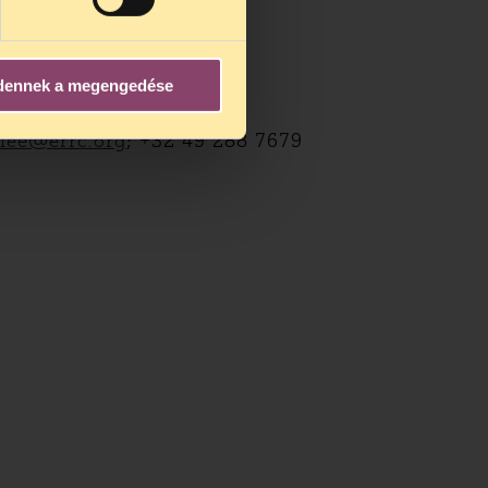
dennek a megengedése
lee@errc.org
; +32 49 288 7679