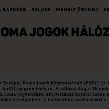
. GARDRÓB
RÓLUNK
KIEMELT ÜGYEINK
A
ROMA JOGOK HÁLÓ
 Európai Roma Jogok Központjának (ERRC) új s
 került megrendezésre. A hálózat tagja 18 embe
em roma jogvédőket, aktivistákat kössön össze
nböző térségeiben. A hálózathoz csatlakozott a