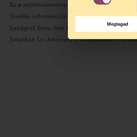
Ez a sajtóközlemény elérhető
angol nyelven is
További információk:
Megtagad
Landgraf Erna, Jogi munkatárs, TASZ – land
Jonathan Le, Advocacy & Communications Ma