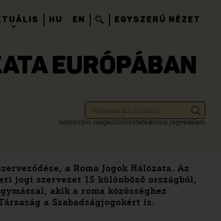
KTUÁLIS
HU
EN
EGYSZERŰ NÉZET
ZATA EURÓPÁBAN
hátrányos megkülönböztetés
roma jogvédelem
zerveződése, a Roma Jogok Hálózata. Az
ri jogi szervezet 15 különböző országból,
 egymással, akik a roma közösséghez
 Társaság a Szabadságjogokért is.