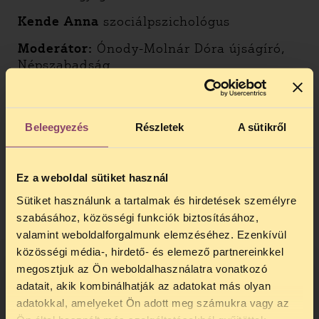
Kende Anna
szociálpszichológus
Moderátor:
Ónody-Molnár Dóra újságíró,
Népszabadság
Videó az ATV-n:
Ki mondja meg, ki, hol
szülhet? – beszélgetés Horváth Ágnessel
és Békés Bencével
Beleegyezés
Részletek
A sütikről
A kerekasztal beszélgetés sorozatot 2008-
ban indította A Budapest Esélyek Háza, az
Ez a weboldal sütiket használ
első beszélgetést a "Zsanett ügy"
Sütiket használunk a tartalmak és hirdetések személyre
témájában szerveződött. Céljuk, hogy az
szabásához, közösségi funkciók biztosításához,
aktuális társadalmi kérdések kapcsán
valamint weboldalforgalmunk elemzéséhez. Ezenkívül
helyet teremtsenek olyan diskurzusoknak,
közösségi média-, hirdető- és elemező partnereinkkel
amelyek segítik a probléma megértését,
megosztjuk az Ön weboldalhasználatra vonatkozó
esetleg előrébb mozdítását.
adatait, akik kombinálhatják az adatokat más olyan
Eddig 6 kerekasztal beszélgetés volt.
adatokkal, amelyeket Ön adott meg számukra vagy az
TELEFONOS JOGSEGÉLY
Témák voltak: a roma kriminalitás, az