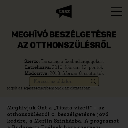
MEGHÍVÓ BESZÉLGETÉSRE
AZ OTTHONSZÜLÉSRŐL
Szerző:
Társaság a Szabadságjogokért
Létrehozva:
2010. február 12, péntek
Módosítva:
2018. február 8, csütörtök
jogok az egészségügyben
jogok az oktatásban
Meghívjuk Önt a „Tiszta vizet!” – az
otthonszülésről c. beszélgetésre jövő
keddre, a Merlin Színházba. A programot
a Budapesti Esélyek háza szervezi.