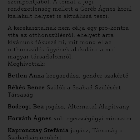
szempontjából. A témát a jogi
rendezetlenség mellett a Geréb Ágnes körül
kialakult helyzet is aktuálissá teszi.
A kerekasztalnak nem célja egy pro-kontra
vita az otthonszülésről, ehelyett arra
kívánunk fókuszálni, mit mond el az
otthonszülés ügyének alakulása a mai
magyar társadalomról.
Meghívottak:
Betlen Anna
közgazdász, gender szakértő
Békés Bence
Szülők a Szabad Szülésért
Társaság
Bodrogi Bea
jogász, Alternatal Alapítvány
Horváth Ágnes
volt egészségügyi miniszter
Kapronczay Stefánia
jogász, Társaság a
Szabadságjogokért