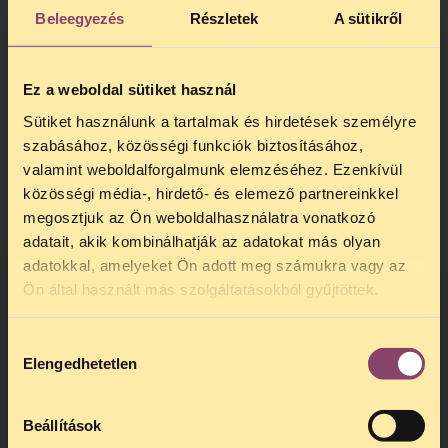
Beleegyezés
Részletek
A sütikről
élő magyarok is részt vehetnek a
választásokon. Ez azt jelenti, hogy olyan
emberek is szavazni fognak, akik e politikai
Ez a weboldal sütiket használ
döntés következményeit nem viselik, mert
nem itt laknak.
Sütiket használunk a tartalmak és hirdetések személyre
szabásához, közösségi funkciók biztosításához,
Az új alkotmány konzervatív-keresztény
valamint weboldalforgalmunk elemzéséhez. Ezenkívül
értékrendet állít mintának. Az új
közösségi média-, hirdető- és elemező partnereinkkel
alkotmány kirekeszti azokat, akik másképp
megosztjuk az Ön weboldalhasználatra vonatkozó
gondolkoznak. A konzervatív-keresztény
adatait, akik kombinálhatják az adatokat más olyan
világkép az alapjogok értelmezésénél is
adatokkal, amelyeket Ön adott meg számukra vagy az
szerepet játszhat.
TELEFONOS JOGSEGÉLY
Ön által használt más szolgáltatásokból gyűjtöttek.
Az új alkotmány másodosztályú
SZÜNET!
polgárokként kezeli a nem heteroszexuális
Hozzájárulás
Kedves érdeklődő, Tájékoztatjuk,
embereket. Az új alkotmány nem
Elengedhetetlen
kiválasztása
hogy
telefonos jogsegélyünk július 27 és
tartalmazza a szexuális irányultság alapján
augusztus 24 között szünetel
. Az első
történő megkülönböztetés tilalmát, és
telefonos jogsegély
augusztus 25-én
kizárja, hogy a jövőben házasságot
Beállítások
kedden, 13 és 15 óra között lesz
.