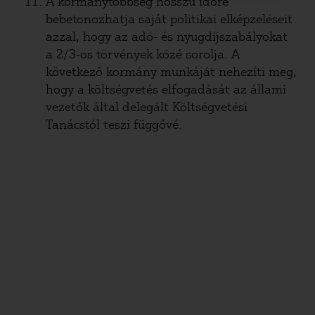
A kormánytöbbség hosszú időre
bebetonozhatja saját politikai elképzeléseit
azzal, hogy az adó- és nyugdíjszabályokat
a 2/3-os törvények közé sorolja. A
következő kormány munkáját nehezíti meg,
hogy a költségvetés elfogadását az állami
vezetők által delegált Költségvetési
Tanácstól teszi függővé.