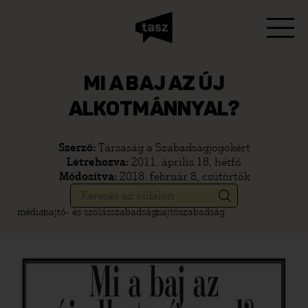
MI A BAJ AZ ÚJ
ALKOTMÁNNYAL?
Szerző:
Társaság a Szabadságjogokért
Létrehozva:
2011. április 18, hétfő
Módosítva:
2018. február 8, csütörtök
média
sajtó- és szólásszabadság
sajtószabadság