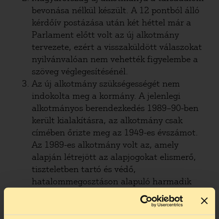
bevonása nélkül készült. A 12 pontból álló
kérdőív postázása után két héttel már a
Parlament előtt volt az új alkotmány
tervezete, ezért a visszaküldött válaszokat
nyilvánvalóan nem vehették figyelembe a
szöveg véglegesítésénél.
Az új alkotmány szükségességét nem
indokolta meg a kormány. A jelenlegi
alkotmányos berendezkedés 1989–90-ben
került kialakításra, az alkotmány csak
címében őrizte meg az 1949-es évszámot.
Az 1989-es alkotmány volt az, amely
alapján létrejött az alapjogokat elismerő,
tiszteletben tartó és védő,
hatalommegosztáson alapuló harmadik
magyar köztársaság.
Az új alkotmány átalakítja a választásokon
való részvétel szabályait, így a külföldön