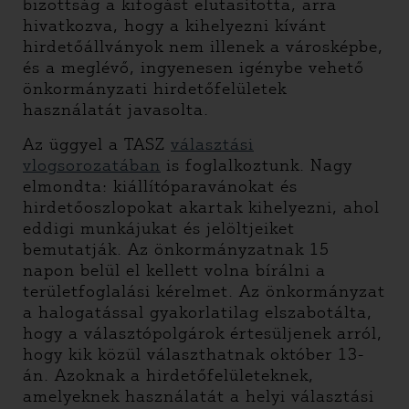
bizottság a kifogást elutasította, arra
hivatkozva, hogy a kihelyezni kívánt
hirdetőállványok nem illenek a városképbe,
és a meglévő, ingyenesen igénybe vehető
önkormányzati hirdetőfelületek
használatát javasolta.
Az üggyel a TASZ
választási
vlogsorozatában
is foglalkoztunk. Nagy
elmondta: kiállítóparavánokat és
hirdetőoszlopokat akartak kihelyezni, ahol
eddigi munkájukat és jelöltjeiket
bemutatják. Az önkormányzatnak 15
napon belül el kellett volna bírálni a
területfoglalási kérelmet. Az önkormányzat
a halogatással gyakorlatilag elszabotálta,
hogy a választópolgárok értesüljenek arról,
hogy kik közül választhatnak október 13-
án. Azoknak a hirdetőfelületeknek,
amelyeknek használatát a helyi választási