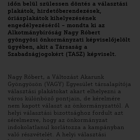
időn belül szülessen döntés a választási
plakátok, hirdetőberendezések,
óriásplakátok kihelyezésének
engedélyezéséről – mondta ki az
Alkotmánybíróság Nagy Róbert
gyöngyösi önkormányzati képviselőjelölt
ügyében, akit a Társaság a
Szabadságjogokért (TASZ) képviselt.
Nagy Róbert, a Változást Akarunk
Gyöngyösön (VAGY) Egyesület társalapítója
választási plakátokat akart elhelyezni a
város különböző pontjain, de kérelmére
nem kapott választ az önkormányzattól. A
helyi választási bizottsághoz fordult azt
sérelmezve, hogy az önkormányzat
indokolatlanul korlátozza a kampányban
való részvételét. A helyi választási