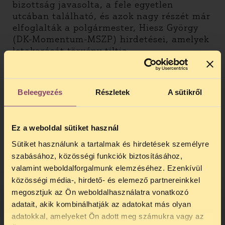
bizottság javasolta, a fele egyetlen
utcában található, és azok nagy részét már
elfoglalták a polgármester, Hiesz György
(DK-Momentum-MSZP) hirdetései, amelyek
letakarását törvény tiltja.
A területi választási bizottság, majd a
Debreceni Ítélőtábla is jóváhagyta a helyi
választási bizottság határozatát. A bíróság
Beleegyezés
Részletek
A sütikről
a választási eljárásról szóló törvényre
hivatkozott, amelynek egy bekezdése
szerint a kampányt szolgáló önálló
Ez a weboldal sütiket használ
hirdetőberendezés elhelyezésére a
Sütiket használunk a tartalmak és hirdetések személyre
közterület-használatról szóló jogszabályok
szabásához, közösségi funkciók biztosításához,
vonatkoznak. Ebben az esetben a
valamint weboldalforgalmunk elemzéséhez. Ezenkívül
gyöngyösi képviselő-testület által hozott
közösségi média-, hirdető- és elemező partnereinkkel
önkormányzati rendelet.
megosztjuk az Ön weboldalhasználatra vonatkozó
Nagy Róbert ezután az
adatait, akik kombinálhatják az adatokat más olyan
Alkotmánybírósághoz fordult, kérve, hogy
adatokkal, amelyeket Ön adott meg számukra vagy az
TELEFONOS JOGSEGÉLY