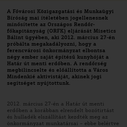
A Fővárosi Közigazgatási és Munkaügyi
Bíróság mai ítéletében jogellenesnek
minősítette az Országos Rendőr-
főkapitányság (ORFK) eljárását Misetics
Bálint ügyében, aki 2012. március 27-én
próbálta megakadályozni, hogy a
ferencvárosi önkormányzat elbontsa
négy ember saját építésű kunyhóját a
Határ út menti erdőben. A rendőrség
megbilincselte és előállította a Város
Mindenkié aktivistáját, akinek jogi
segítséget nyújtottunk.
2012. március 27-én a Határ út menti
erdőben a korábban elrendelt bozótirtást
és hulladék elszállítást kezdték meg az
önkormányzat munkatársai – ebbe belértve