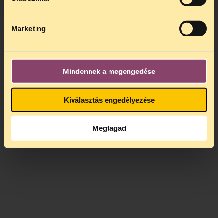
Misetics Bálint és aktivista társa jogi
képviseletét dr. Fazekas Tamás ügyvéd
látta el. A TASZ is jogi segítséggel segítette
Marketing
az aktivistákat.
Az ügyben alkotmányjogi
panasz
van
folyamatban.
Mindennek a megengedése
Kiválasztás engedélyezése
Megtagad