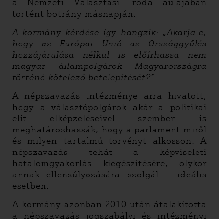
a Nemzeti Választási Iroda aulájában
történt botrány másnapján.
A kormány kérdése így hangzik: „Akarja-e,
hogy az Európai Unió az Országgyűlés
hozzájárulása nélkül is előírhassa nem
magyar állampolgárok Magyarországra
történő kötelező betelepítését?”
A népszavazás intézménye arra hivatott,
hogy a választópolgárok akár a politikai
elit elképzeléseivel szemben is
meghatározhassák, hogy a parlament miről
és milyen tartalmú törvényt alkosson. A
népszavazás tehát a képviseleti
hatalomgyakorlás kiegészítésére, olykor
annak ellensúlyozására szolgál – ideális
esetben.
A kormány azonban 2010 után átalakította
a népszavazás jogszabályi és intézményi