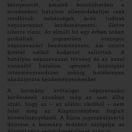
környezetét, aminek köszönhetően a
mindenkori hatalom ellenérdekeltjei csak
rendkívüli nehézségek árán tudnak
népszavazást kezdeményezni, illetve
sikerre vinni. Az elmúlt bő egy évben sokan
próbáltak jogszerűen országos
népszavazást kezdeményezni, ám szinte
kivétel nélkül kudarcot vallottak. A
hatályos népszavazási törvény és az azzal
visszaélő hatalom igényeit kiszolgáló
intézményrendszer sokáig hatékonyan
akadályozta kezdeményezéseiket.
A kormány kvótaügyi népszavazási
kérdésének azonban még az sem állta
útját, hogy az – az alábbi okokból – nem
felel meg az Alaptörvényben foglalt
követelményeknek. A Kúria jogszabálysértő
döntése a kormány érdekeit szolgálja az
Alaptörvény semmibevételének árán is.