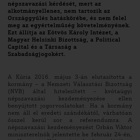
népszavazási kérdését, mert az
alkotmányellenes, nem tartozik az
Országgyűlés hatáskörébe, és nem felel
meg az egyértelműség követelményének.
Ezt állítja az Eötvös Károly Intézet, a
Magyar Helsinki Bizottság, a Political
Capital és a Társaság a
Szabadságjogokért.
A Kúria 2016. május 3-án elutasította a
kormány – a Nemzeti Választási Bizottság
(NVB) által hitelesített – kvótaügyi
népszavazási kezdeményezése ellen
benyújtott jogorvoslatokat. Ha a kormány
nem áll el eredeti szándékától, várhatóan
ősszel kerül sor a referendumra. A
népszavazási kezdeményezést Orbán Viktor
miniszterelnök jelentette be február 24-én,