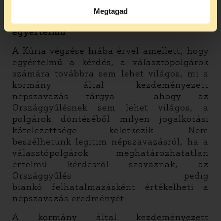
népszavazási kezdeményezés.
Megtagad
2. A népszavazási kérdés nem
egyértelmű
A Kúria végzése hiába érvel amellett, hogy
egyértelmű a kérdés, a választópolgárok
számára továbbra sem lehet világos, mi a
kormány által kezdeményezett
népszavazás tárgya – ahogy az
Országgyűlésnek sem lehet világos, a
polgárok döntéséből milyen jogalkotási
kötelezettsége keletkezik. Nem
beszélhetünk legitim népszavazásról, ha a
választópolgárok meghatározhatatlan
értelmű kérdésről szavaznak, az
Országgyűlés pedig
biankó felhatalmazásként értékelheti a
népszavazás eredményét.
A kormány által kezdeményezett