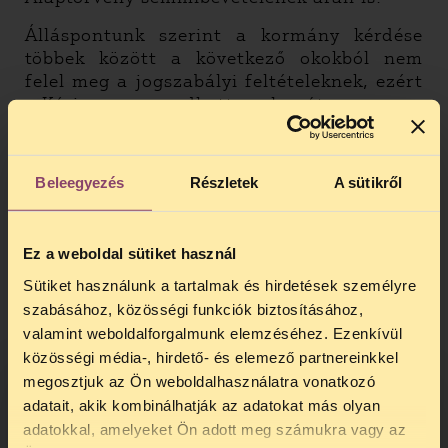
Álláspontunk szerint a kormány kérdése
többek között a következő okokból nem
felel meg a jogszabályi feltételeknek, ezért
a Kúria nem engedhette volna át:
1. A népszavazási kérdés nem tartozik az
Országgyűlés hatáskörébe
Beleegyezés
Részletek
A sütikről
Országos népszavazást csak az
Országgyűlés döntési hatáskörébe tartozó
témában lehet tartani. A kormány
Ez a weboldal sütiket használ
kvótaügyi népszavazási kezdeményezése
Sütiket használunk a tartalmak és hirdetések személyre
azonban hamisan sugallja azt, hogy a
szabásához, közösségi funkciók biztosításához,
népszavazás olyan parlamenti döntést
valamint weboldalforgalmunk elemzéséhez. Ezenkívül
eredményezhet, amely felülírná a közösen
közösségi média-, hirdető- és elemező partnereinkkel
elfogadott uniós játékszabályokat,
megosztjuk az Ön weboldalhasználatra vonatkozó
döntéseket.
adatait, akik kombinálhatják az adatokat más olyan
A menekültügyi kvótaszabályozás terén az
adatokkal, amelyeket Ön adott meg számukra vagy az
TELEFONOS JOGSEGÉLY