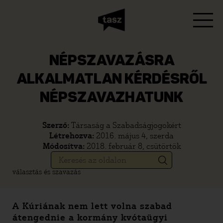
NÉPSZAVAZÁSRA
ALKALMATLAN KÉRDÉSRŐL
NÉPSZAVAZHATUNK
Szerző:
Társaság a Szabadságjogokért
Létrehozva:
2016. május 4, szerda
Módosítva:
2018. február 8, csütörtök
választás és szavazás
A Kúriának nem lett volna szabad
átengednie a kormány kvótaügyi