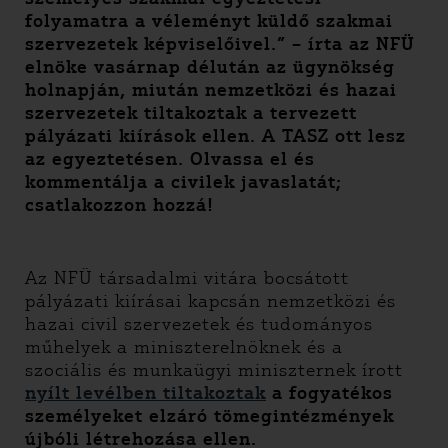
folyamatra a véleményt küldő szakmai
szervezetek képviselőivel.” – írta az NFÜ
elnöke vasárnap délután az ügynökség
holnapján, miután nemzetközi és hazai
szervezetek tiltakoztak a tervezett
pályázati kiírások ellen. A TASZ ott lesz
az egyeztetésen. Olvassa el és
kommentálja a civilek javaslatát;
csatlakozzon hozzá!
Az NFÜ társadalmi vitára bocsátott
pályázati kiírásai kapcsán nemzetközi és
hazai civil szervezetek és tudományos
műhelyek a miniszterelnöknek és a
szociális és munkaügyi miniszternek írott
nyílt levélben tiltakoztak
a fogyatékos
személyeket elzáró tömegintézmények
újbóli létrehozása ellen.