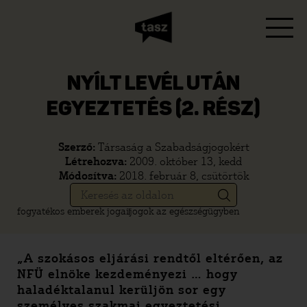
NYÍLT LEVÉL UTÁN
EGYEZTETÉS (2. RÉSZ)
Szerző:
Társaság a Szabadságjogokért
Létrehozva:
2009. október 13, kedd
Módosítva:
2018. február 8, csütörtök
fogyatékos emberek jogai
jogok az egészségügyben
„A szokásos eljárási rendtől eltérően, az
NFÜ elnöke kezdeményezi … hogy
haladéktalanul kerüljön sor egy
személyes szakmai egyeztetési