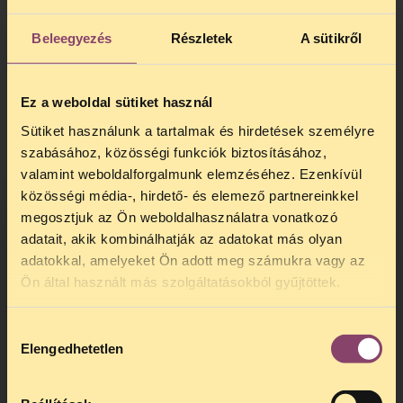
Beleegyezés
Részletek
A sütikről
Ez a weboldal sütiket használ
Sütiket használunk a tartalmak és hirdetések személyre
szabásához, közösségi funkciók biztosításához,
valamint weboldalforgalmunk elemzéséhez. Ezenkívül
közösségi média-, hirdető- és elemező partnereinkkel
megosztjuk az Ön weboldalhasználatra vonatkozó
Az Olvassunk együtt!- ről bővebben itt
olvashat!
adatait, akik kombinálhatják az adatokat más olyan
adatokkal, amelyeket Ön adott meg számukra vagy az
TELEFONOS JOGSEGÉLY
Ön által használt más szolgáltatásokból gyűjtöttek.
SZÜNET!
Hozzájárulás
Kedves érdeklődő, Tájékoztatjuk,
Elengedhetetlen
kiválasztása
hogy
telefonos jogsegélyünk július 27 és
augusztus 24 között szünetel
. Az első
telefonos jogsegély
augusztus 25-én