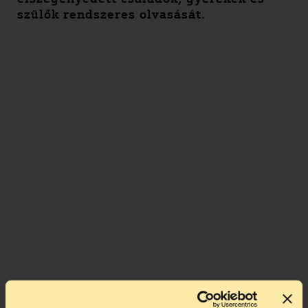
szülők rendszeres olvasását.