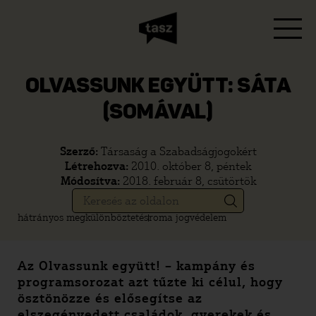
OLVASSUNK EGYÜTT: SÁTA
(SOMÁVAL)
Szerző:
Társaság a Szabadságjogokért
Létrehozva:
2010. október 8, péntek
Módosítva:
2018. február 8, csütörtök
hátrányos megkülönböztetés
roma jogvédelem
Az Olvassunk együtt! – kampány és
programsorozat azt tűzte ki célul, hogy
ösztönözze és elősegítse az
elszegényedett családok, gyerekek és