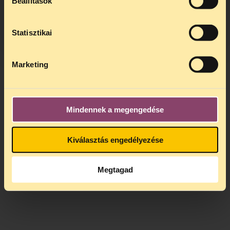
Beállítások
kedden, 13 és 15 óra között lesz
.
A
jogsegely@tasz.hu
email címen ezidő
alatt is elér minket.
Statisztikai
Marketing
Mindennek a megengedése
Kiválasztás engedélyezése
Megtagad