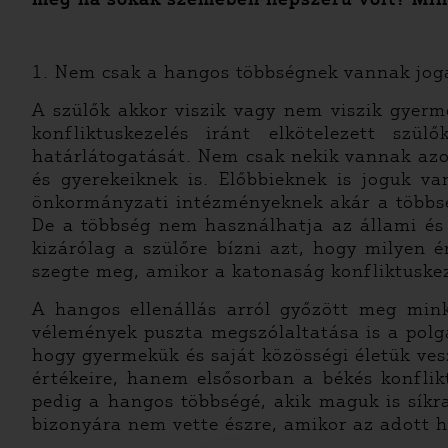
1. Nem csak a hangos többségnek vannak jog
A szülők akkor viszik vagy nem viszik gyer
konfliktuskezelés iránt elkötelezett sz
határlátogatását. Nem csak nekik vannak azo
és gyerekeiknek is. Előbbieknek is joguk v
önkormányzati intézményeknek akár a többség
De a többség nem használhatja az állami és
kizárólag a szülőre bízni azt, hogy milyen 
szegte meg, amikor a katonaság konfliktuskez
A hangos ellenállás arról győzött meg mink
vélemények puszta megszólaltatása is a polg
hogy gyermekük és saját közösségi életük ves
értékeire, hanem elsősorban a békés konfli
pedig a hangos többségé, akik maguk is síkr
bizonyára nem vette észre, amikor az adott 