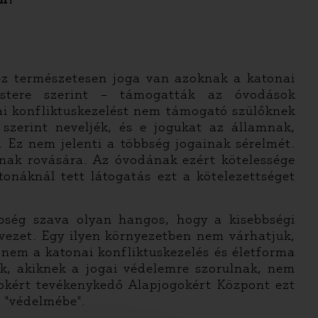
ez természetesen joga van azoknak a katonai
mestere szerint – támogatták az óvodások
ai konfliktuskezelést nem támogató szülőknek
szerint neveljék, és e jogukat az államnak,
 Ez nem jelenti a többség jogainak sérelmét.
nak rovására. Az óvodának ezért kötelessége
onáknál tett látogatás ezt a kötelezettséget
bbség szava olyan hangos, hogy a kisebbségi
vezet. Egy ilyen környezetben nem várhatjuk,
 nem a katonai konfliktuskezelés és életforma
k, akiknek a jogai védelemre szorulnak, nem
gokért tevékenykedő Alapjogokért Központ ezt
 "védelmébe".