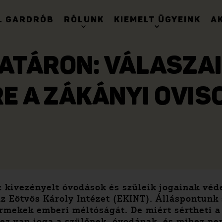
. GARDRÓB
RÓLUNK
KIEMELT ÜGYEINK
A
ATÁRON: VÁLASZAI
E A ZÁKÁNYI OVIS
z kivezényelt óvodások és szüleik jogainak v
 Eötvös Károly Intézet (EKINT). Álláspontunk s
rmekek emberi méltóságát. De miért sértheti a 
ez van joga a szülőnek, óvodának, és mihez n