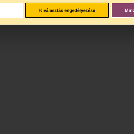
nek önálló feldolgozására még nem képes gyerme
Kiválasztás engedélyezése
Min
átok.