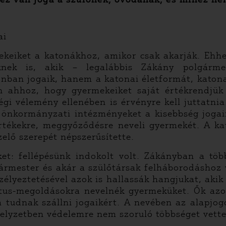
ai
mekeiket a katonákhoz, amikor csak akarják. Ehh
ülőknek is, akik – legalábbis Zákány polgár
nban jogaik, hanem a katonai életformát, katon
an ahhoz, hogy gyermekeiket saját értékrendjük 
i vélemény ellenében is érvényre kell juttatnia.
 önkormányzati intézményeket a kisebbség jogai
értékekre, meggyőződésre neveli gyermekét. A kat
elő szerepét népszerűsítette.
et: fellépésünk indokolt volt. Zákányban a tö
ármester és akár a szülőtársak felháborodáshoz 
zélyeztetésével azok is hallassák hangjukat, akik
ktus-megoldásokra nevelnék gyermeküket. Ők azo
a tudnak szállni jogaikért. A nevében az alapjo
helyzetben védelemre nem szoruló többséget vette