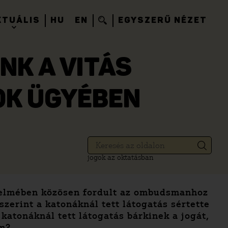
KTUÁLIS
HU
EN
EGYSZERŰ NÉZET
NK A VITÁS
OK ÜGYÉBEN
jogok az oktatásban
édelmében közösen fordult az ombudsmanhoz
zerint a katonáknál tett látogatás sértette
katonáknál tett látogatás bárkinek a jogát,
em?