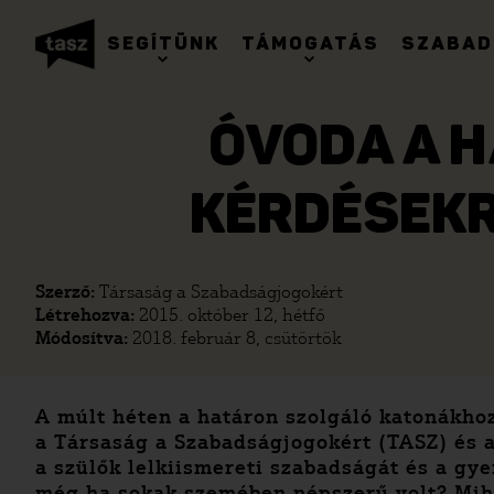
SEGÍTÜNK
TÁMOGATÁS
SZABAD
ÓVODA A H
KÉRDÉSEKR
Szerző:
Társaság a Szabadságjogokért
Létrehozva:
2015. október 12, hétfő
Módosítva:
2018. február 8, csütörtök
A múlt héten a határon szolgáló katonákho
a Társaság a Szabadságjogokért (TASZ) és az
a szülők lelkiismereti szabadságát és a gye
még ha sokak szemében népszerű volt? Mih