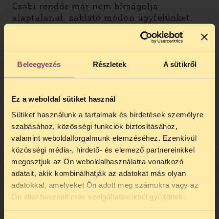
Csabi rendőr már nem bírságolja
alaptalanul, zaklató módon ügyfelünket.
Beleegyezés
Részletek
A sütikről
Ez a weboldal sütiket használ
Sütiket használunk a tartalmak és hirdetések személyre
szabásához, közösségi funkciók biztosításához,
valamint weboldalforgalmunk elemzéséhez. Ezenkívül
közösségi média-, hirdető- és elemező partnereinkkel
megosztjuk az Ön weboldalhasználatra vonatkozó
adatait, akik kombinálhatják az adatokat más olyan
adatokkal, amelyeket Ön adott meg számukra vagy az
TELEFONOS JOGSEGÉLY
Ön által használt más szolgáltatásokból gyűjtöttek.
Nézze meg a TASZ filmjét és olvasson
SZÜNET!
többet az ügyről blogunkon itt!