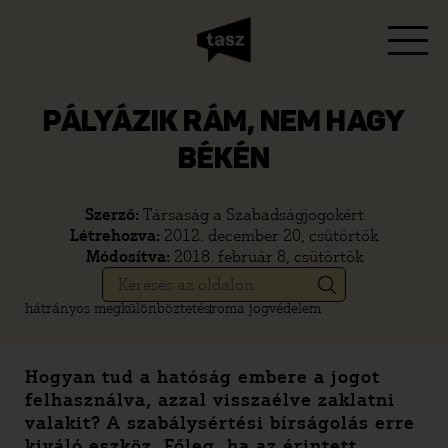
PÁLYÁZIK RÁM, NEM HAGY
BÉKÉN
Szerző:
Társaság a Szabadságjogokért
Létrehozva:
2012. december 20, csütörtök
Módosítva:
2018. február 8, csütörtök
hátrányos megkülönböztetés
roma jogvédelem
Hogyan tud a hatóság embere a jogot
felhasználva, azzal visszaélve zaklatni
valakit? A szabálysértési bírságolás erre
kiváló eszköz. Főleg, ha az érintett