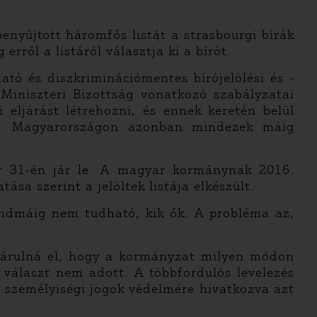
enyújtott háromfős listát a strasbourgi bírák
rről a listáról választja ki a bírót.
tó és diszkriminációmentes bírójelölési és -
Miniszteri Bizottság vonatkozó szabályzatai
 eljárást létrehozni, és ennek keretén belül
ára. Magyarországon azonban mindezek máig
r 31-én jár le. A magyar kormánynak 2016.
ása szerint a jelöltek listája elkészült.
indmáig nem tudható, kik ők. A probléma az,
, árulná el, hogy a kormányzat milyen módon
i választ nem adott. A többfordulós levelezés
 személyiségi jogok védelmére hivatkozva azt