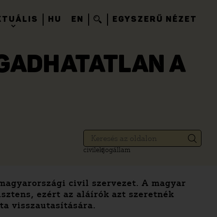
KTUÁLIS
HU
EN
EGYSZERŰ NÉZET
OGADHATATLAN A
civilek
jogállam
5 magyarországi civil szervezet. A magyar
sztens, ezért az aláírók azt szeretnék
ta visszautasítására.