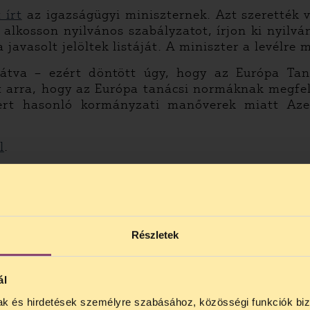
 írt
az igazságügyi miniszternek. Azt szerették vo
alkosson nyilvános szabályzatot, írjon ki nyilvá
 javasolt jelöltek listáját. A miniszter a levélre
átva – ezért döntött úgy, hogy az Európa Taná
 arra, hogy az Európa tanácsi normáknak megfelelő
mert hasonló kormányzati manőverek miatt Azer
l
.
yomására visszavonta eddigi három jelöltjét a
Részletek
ál
pítvány (CFCF)
mak és hirdetések személyre szabásához, közösségi funkciók biz
NOS JOGSEGÉLY SZÜNET!