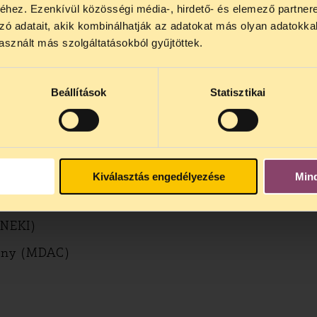
hez. Ezenkívül közösségi média-, hirdető- és elemező partner
lődő, Tájékoztatjuk, hogy
telefonos jogsegélyünk júli
zó adatait, akik kombinálhatják az adatokat más olyan adatokka
4 között szünetel
. Az első telefonos jogsegély
auguszt
RRC)
sznált más szolgáltatásokból gyűjtöttek.
s 15 óra között lesz
. A
jogsegely@tasz.hu
email címe
 minket.
Beállítások
Statisztikai
agszervezet)
Kiválasztás engedélyezése
Min
(NEKI)
vány (MDAC)