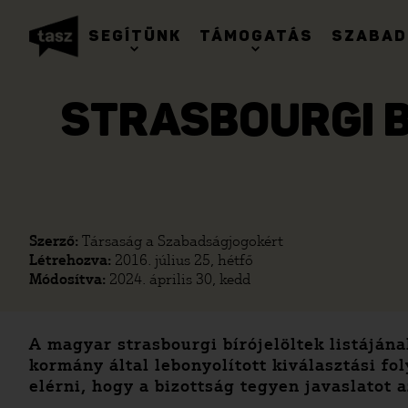
SEGÍTÜNK
TÁMOGATÁS
SZABAD
STRASBOURGI B
Szerző:
Társaság a Szabadságjogokért
Létrehozva:
2016. július 25, hétfő
Módosítva:
2024. április 30, kedd
A magyar strasbourgi bírójelöltek listájána
kormány által lebonyolított kiválasztási fo
elérni, hogy a bizottság tegyen javaslatot 