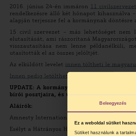
2016. június 24-én immáron
11 civilszervezet
rendelkezésre álló két hónapot kihasználva – 
alapján terjessze fel a kormánynak döntésre a
15 civil szervezet – más lehetőséget nem l
elutasítását, ami rászorítaná Magyarországot
visszautasítása nem lenne példanélküli, 
utasították el az összes jelöltjét.
Az elküldött levelet
innen töltheti le magyaru
Innen pedig letöltheti
a háttéranyagunkat.
UPDATE: A kormány több civil szervezet n
bírói posztjaira, és új pályázatot
hirdetett
.
Beleegyezés
Aláírók:
Amnesty International Magyarország
Ez a weboldal sütiket haszn
Esélyt a Hátrányos Helyzetű Gyerekeknek Ala
Sütiket használunk a tartal
TELEFO