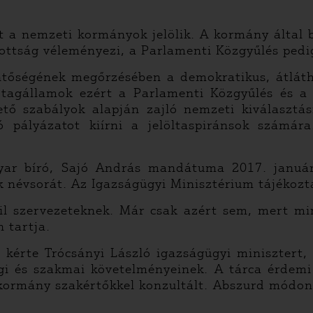
 a nemzeti kormányok jelölik. A kormány által b
ttság véleményezi, a Parlamenti Közgyűlés pedig e
entőségének megőrzésében a demokratikus, átlátha
 tagállamok ezért a Parlamenti Közgyűlés és a 
tő szabályok alapján zajló nemzeti kiválasztási
ó pályázatot kiírni a jelöltaspiránsok szám
agyar bíró, Sajó András mandátuma 2017. januá
k névsorát. Az Igazságügyi Minisztérium tájékoztat
vil szervezeteknek. Már csak azért sem, mert m
 tartja.
 kérte Trócsányi László igazságügyi minisztert
sági és szakmai követelményeinek. A tárca érdem
 kormány szakértőkkel konzultált. Abszurd módon