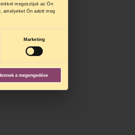
einkkel megosztjuk az Ön
us 27 és
l, amelyeket Ön adott meg
us 25-én
n ezidő
Marketing
dennek a megengedése