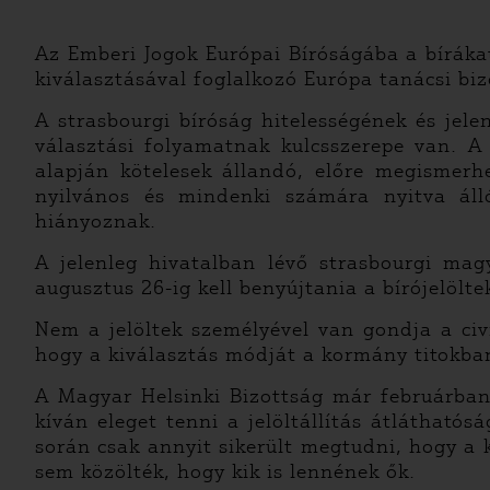
Az Emberi Jogok Európai Bíróságába a bírákat
kiválasztásával foglalkozó Európa tanácsi bizo
A strasbourgi bíróság hitelességének és jel
választási folyamatnak kulcsszerepe van. A
alapján kötelesek állandó, előre megismerhe
nyilvános és mindenki számára nyitva áll
hiányoznak.
A jelenleg hivatalban lévő strasbourgi m
augusztus 26-ig kell benyújtania a bírójelölte
Nem a jelöltek személyével van gondja a ci
hogy a kiválasztás módját a kormány titokban
A Magyar Helsinki Bizottság már februárban
kíván eleget tenni a jelöltállítás átlátható
során csak annyit sikerült megtudni, hogy a
sem közölték, hogy kik is lennének ők.