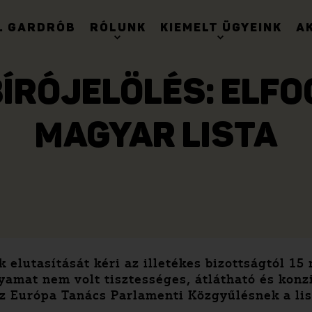
. GARDRÓB
RÓLUNK
KIEMELT ÜGYEINK
A
ÍRÓJELÖLÉS: ELF
MAGYAR LISTA
k elutasítását kéri az illetékes bizottságtól 1
lyamat nem volt tisztességes, átlátható és konzi
az Európa Tanács Parlamenti Közgyűlésnek a lis