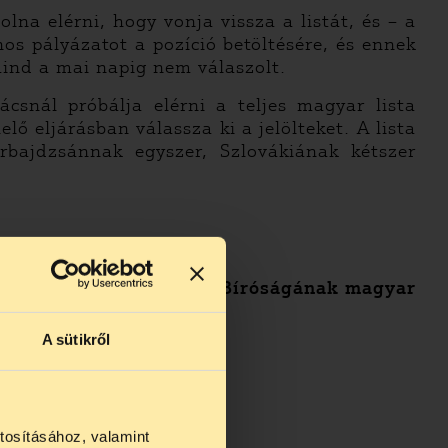
lna elérni, hogy vonja vissza a listát, és – a
nos pályázatot a pozíció betöltésére, és ennek
 mind a mai napig nem válaszolt.
csnál próbálja elérni a teljes magyar lista
 eljárásban válassza ki a jelölteket. A lista
bajdzsánnak egyszer, Szlovákiának kétszer
z Emberi Jogok Európai Bíróságának magyar
A sütikről
tosításához, valamint