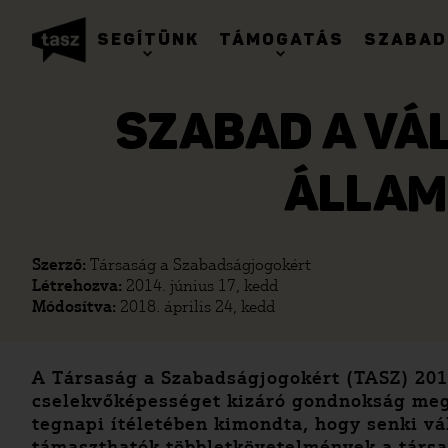
SEGÍTÜNK
TÁMOGATÁS
SZABAD
SZABAD A VÁ
ÁLLAM
Szerző:
Társaság a Szabadságjogokért
Létrehozva:
2014. június 17, kedd
Módosítva:
2018. április 24, kedd
A Társaság a Szabadságjogokért (TASZ) 2012
cselekvőképességet kizáró gondnokság megs
tegnapi ítéletében kimondta, hogy senki vá
támaszthatók többletkövetelmények a társa