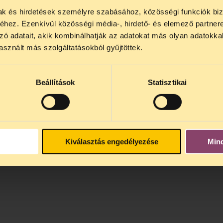
mak és hirdetések személyre szabásához, közösségi funkciók biz
NOS JOGSEGÉLY SZÜNET!
nyert, ám akkor lennénk valóban elégedettek, ha 
hez. Ezenkívül közösségi média-, hirdető- és elemező partner
lődő, Tájékoztatjuk, hogy
telefonos jogsegélyünk júli
Alaptörvény nem a jogkorlátozást, hanem a jogok 
zó adatait, akik kombinálhatják az adatokat más olyan adatokka
4 között szünetel
. Az első telefonos jogsegély
auguszt
sznált más szolgáltatásokból gyűjtöttek.
s 15 óra között lesz
. A
jogsegely@tasz.hu
email címe
 minket.
Beállítások
Statisztikai
Kiválasztás engedélyezése
Min