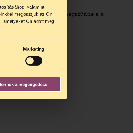
tosításához, valamint
szabályozás szintjén is megszűnne a a
einkkel megosztjuk az Ön
us 27 és
gyakorlását biztosítaná.
l, amelyeket Ön adott meg
us 25-én
n ezidő
Marketing
dennek a megengedése