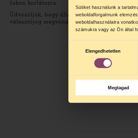
fokon korlátozta.
Sütiket használunk a tartal
TELEFO
Üdvözöljük, hogy álláspontunk megerősítést 
weboldalforgalmunk elemzésé
Kedves érdek
választójog megvonásának lehetősége, és az 
weboldalhasználatra vonatko
augusztus 2
számukra vagy az Ön által ha
kedden, 13 é
alatt is elér
Hozzájárulás
Elengedhetetlen
kiválasztása
Megtagad