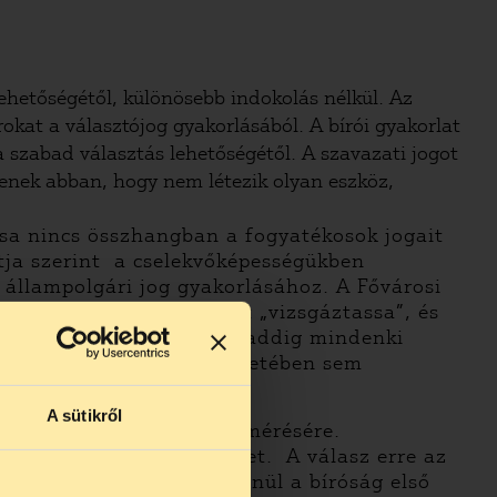
hetőségétől, különösebb indokolás nélkül. Az
okat a választójog gyakorlásából. A bírói gyakorlat
 szabad választás lehetőségétől. A szavazati jogot
enek abban, hogy nem létezik olyan eszköz,
ása nincs összhangban a fogyatékosok jogait
tja szerint a cselekvőképességükben
 állampolgári jog gyakorlásához. A Fővárosi
t attól, hogy a felperest „vizsgáztassa”, és
jövőben is: miszerint mindaddig mindenki
gy a választhatóság tekintetében sem
A sütikről
intett tájékozottságának mérésére.
zte, ki hozza a törvényeket. A válasz erre az
asztójogát ettől függetlenül a bíróság első