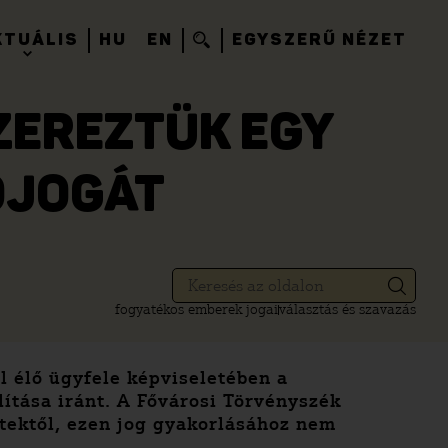
KTUÁLIS
HU
EN
EGYSZERŰ NÉZET
ZEREZTÜK EGY
ÓJOGÁT
fogyatékos emberek jogai
választás és szavazás
l élő ügyfele képviseletében a
ítása iránt. A Fővárosi Törvényszék
etektől, ezen jog gyakorlásához nem