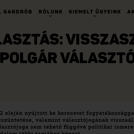
. GARDRÓB
RÓLUNK
KIEMELT ÜGYEINK
A
LASZTÁS: VISSZAS
POLGÁR VÁLASZT
 elején nyújtott be keresetet fogyatékosságga
züntetése, valamint választójogának visszaáll
lasztójoga sem tehető függővé politikai ismer
dalom többi tagjához képest.