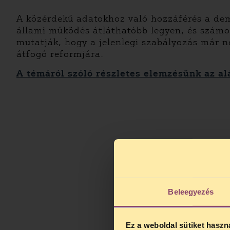
A közérdekű adatokhoz való hozzáférés a dem
állami működés átláthatóbb legyen, és számo
mutatják, hogy a jelenlegi szabályozás már n
átfogó reformjára.
A témáról szóló részletes elemzésünk az alá
Beleegyezés
Ez a weboldal sütiket haszn