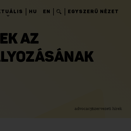
KTUÁLIS
HU
EN
EGYSZERŰ NÉZET
EK AZ
ÁLYOZÁSÁNAK
advocacy
szervezeti hírek