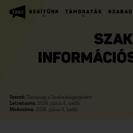
SEGÍTÜNK
TÁMOGATÁS
SZABAD
SZAK
INFORMÁCIÓ
Szerző:
Társaság a Szabadságjogokért
Létrehozva:
2026. július 6, hétfő
Módosítva:
2026. július 6, hétfő