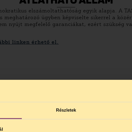
ÁTLÁTHATÓ ÁLLAM
okratikus elszámoltathatóság egyik alapja. A TA
s meghatározó ügyben képviselte sikerrel a közér
em nyújt megfelelő garanciákat, ezért szükség v
bbi linken érhető el.
Részletek
ál