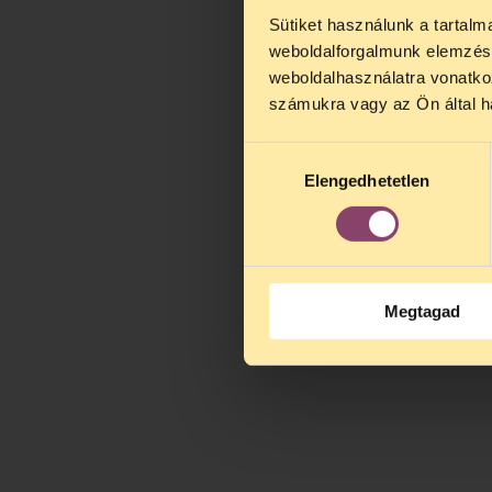
Sütiket használunk a tartal
TELEFO
weboldalforgalmunk elemzésé
Kedves érdek
weboldalhasználatra vonatko
augusztus 2
számukra vagy az Ön által ha
kedden, 13 é
alatt is elér
Hozzájárulás
Elengedhetetlen
kiválasztása
Megtagad