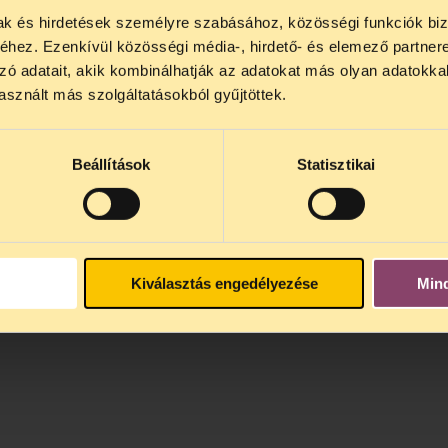
mak és hirdetések személyre szabásához, közösségi funkciók biz
NOS JOGSEGÉLY SZÜNET!
hez. Ezenkívül közösségi média-, hirdető- és elemező partner
lődő, Tájékoztatjuk, hogy
telefonos jogsegélyünk júli
zó adatait, akik kombinálhatják az adatokat más olyan adatokka
4 között szünetel
. Az első telefonos jogsegély
auguszt
sznált más szolgáltatásokból gyűjtöttek.
s 15 óra között lesz
. A
jogsegely@tasz.hu
email címe
 minket.
Beállítások
Statisztikai
Kiválasztás engedélyezése
Min