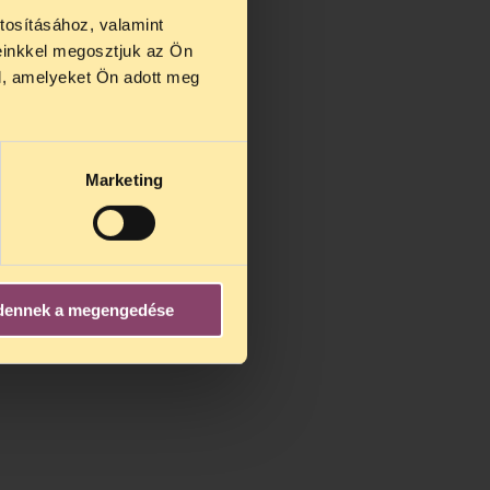
tosításához, valamint
einkkel megosztjuk az Ön
us 27 és
l, amelyeket Ön adott meg
us 25-én
n ezidő
Marketing
dennek a megengedése