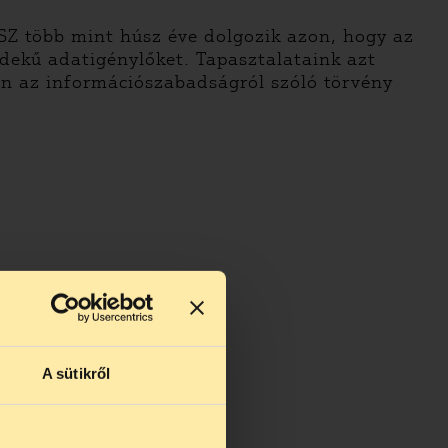
SZ több mint húsz éve dolgozik azon, hogy az
dekű adatigénylőket. Tapasztalataink azt
an az információszabadságról szóló törvény
A sütikről