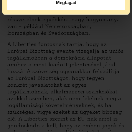
Megtagad
a döntések meghozatalába. Ez ott is
előfordult, ahol a demokratikus
részvételnek egyébként nagy hagyománya
van – például Németországban,
Írországban és Svédországban.
A Liberties fontosnak tartja, hogy az
Európai Bizottság évente vizsgálja az uniós
tagállamokban a demokrácia állapotát,
amihez a most kiadott jelentésével járul
hozzá. A szövetség ugyanakkor felszólítja
az Európai Bizottságot, hogy tegyen
konkrét javaslatokat az egyes
tagállamoknak, alkalmazzon szankciókat
azokkal szemben, akik nem felelnek meg a
jogállamisági követelményeknek, és ha
szükséges, vigye ezeket az ügyeket bíróság
elé. A Liberties szerint az EU-nak arról is
gondoskodnia kell, hogy az emberi jogok és