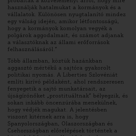
próbálták a közvéleményt arról, hogy mire
használják hatalmukat a kormányok és a
vállalatok. Különösen nyugtalanító mindez
egy válság idején, amikor létfontosságú,
hogy a kormányok komolyan vegyék a
polgárok aggodalmait, és számot adjanak
a választóknak az állami erőforrások
felhasználásáról.”
Több államban, köztük hazánkban
aggasztó mértékű a sajtóra gyakorolt
politikai nyomás. A Liberties Szlovéniát
említi kirívó példaként, ahol rendszeresen
fenyegetik a sajtó munkatársait, az
újságírónőket „prostituáltnak” bélyegzik, és
sokan inkább öncenzúrába menekülnek,
hogy védjék magukat. A jelentésben
viszont kitérnek arra is, hogy
Spanyolországban, Olaszországban és
Csehországban előrelépések történtek a