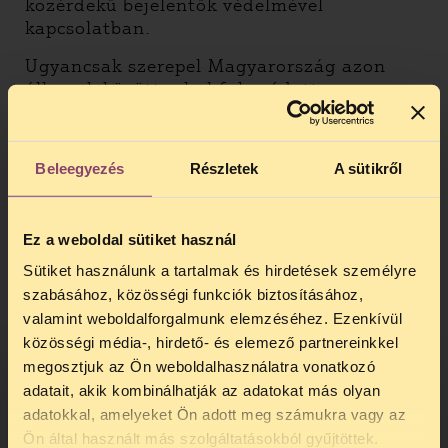
közérdekű bejelentők védelmével
kapcsolatban.
Ugyancsak szerepel Magyarország azon
államok között, ahol fokozódott a
gyülekezés szabadságának korlátozása. A
gyülekezések feloszlatása és a tüntetők
önkényes őrizetbe vétele kapcsán
Beleegyezés
Részletek
A sütikről
Franciaországot, Bulgáriát,
Horvátországot, Lengyelországot,
Spanyolországot és Szlovéniát említik.
Ez a weboldal sütiket használ
Az aggasztó jelenségek közt szerepel a jogi
Sütiket használunk a tartalmak és hirdetések személyre
zaklatás – politikusok és vállalatok
szabásához, közösségi funkciók biztosításához,
persorozatokkal próbálják eltántorítani az
valamint weboldalforgalmunk elemzéséhez. Ezenkívül
újságírókat, civileket attól, hogy kritizálják
közösségi média-, hirdető- és elemező partnereinkkel
őket. Spanyolországot és Lengyelországot
megosztjuk az Ön weboldalhasználatra vonatkozó
emeli ki a Liberties, ahol egyre többen
adatait, akik kombinálhatják az adatokat más olyan
kénytelenek elszenvedni a SLAPP
adatokkal, amelyeket Ön adott meg számukra vagy az
TELEFONOS JOGSEGÉLY
betűszóval leírt jelenséget (Strategic
Ön által használt más szolgáltatásokból gyűjtöttek.