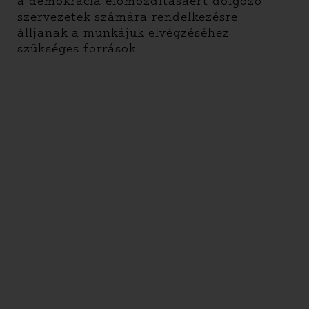
a demokrácia előmozdításáért dolgozó
szervezetek számára rendelkezésre
álljanak a munkájuk elvégzéséhez
szükséges források.