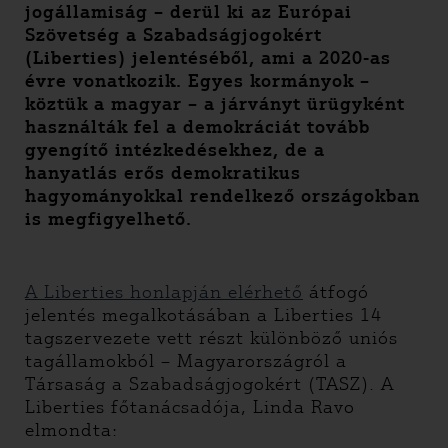
jogállamiság – derül ki az Európai
Szövetség a Szabadságjogokért
(Liberties) jelentéséből, ami a 2020-as
évre vonatkozik. Egyes kormányok –
köztük a magyar – a járványt ürügyként
használták fel a demokráciát tovább
gyengítő intézkedésekhez, de a
hanyatlás erős demokratikus
hagyományokkal rendelkező országokban
is megfigyelhető.
A Liberties honlapján elérhető
átfogó
jelentés megalkotásában a Liberties 14
tagszervezete vett részt különböző uniós
tagállamokból – Magyarországról a
Társaság a Szabadságjogokért (TASZ). A
Liberties főtanácsadója, Linda Ravo
elmondta: