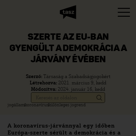
SZERTE AZ EU-BAN
GYENGÜLT A DEMOKRÁCIA A
JÁRVÁNY ÉVÉBEN
Szerző:
Társaság a Szabadságjogokért
Létrehozva:
2021. március 9, kedd
Módosítva:
2024. január 16, kedd
jogállam
koronavírus
különleges jogrend
A koronavírus-járvánnyal egy időben
Európa-szerte sérült a demokrácia és a