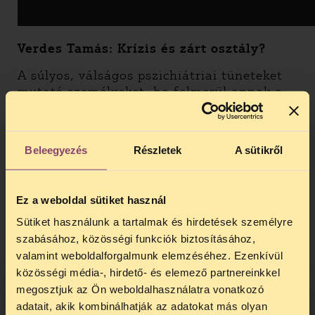
Verdes Tamás: Krízis és zárt osztály?
A súlyos, válságos pszichiátriai tüneteket
mutató személyeket, ha felmerül annak a
lehetősége, hogy magukra vagy másokra
veszélyt jelentenek, kötelező
gyógykezelésre utalják be. A kötelező
Beleegyezés
Részletek
A sütikről
gyógykezelés során zárt pszichiátriai
kórházi osztályon kezelik az érintetteket,
általában erősen szedatív gyógyszerekkel,
Ez a weboldal sütiket használ
ami gyakorta napokig tartó
eszméletvesztéssel is járhat. A kötelező
Sütiket használunk a tartalmak és hirdetések személyre
gyógykezelés gyakorlata elterjedt az egész
szabásához, közösségi funkciók biztosításához,
világon, nincs olyan ország, ahol ne
valamint weboldalforgalmunk elemzéséhez. Ezenkívül
használnák. Ugyanakkor a pszichiátriai
közösségi média-, hirdető- és elemező partnereinkkel
betegeket képviselő szervezetek szerint
megosztjuk az Ön weboldalhasználatra vonatkozó
súlyos jogsértést valósít meg a rendszer.
adatait, akik kombinálhatják az adatokat más olyan