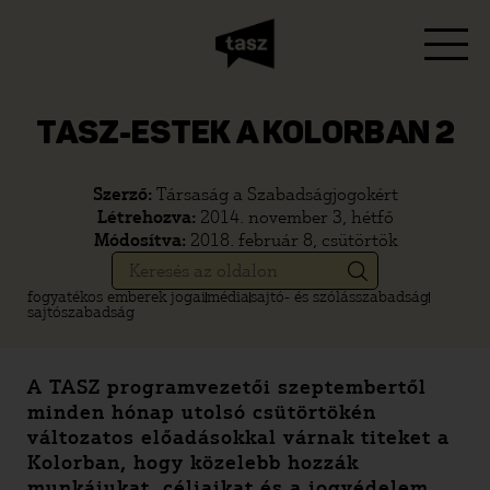
TASZ-ESTEK A KOLORBAN 2
Szerző:
Társaság a Szabadságjogokért
Létrehozva:
2014. november 3, hétfő
Módosítva:
2018. február 8, csütörtök
fogyatékos emberek jogai
média
sajtó- és szólásszabadság
sajtószabadság
A TASZ programvezetői szeptembertől
minden hónap utolsó csütörtökén
változatos előadásokkal várnak titeket a
Kolorban, hogy közelebb hozzák
munkájukat, céljaikat és a jogvédelem