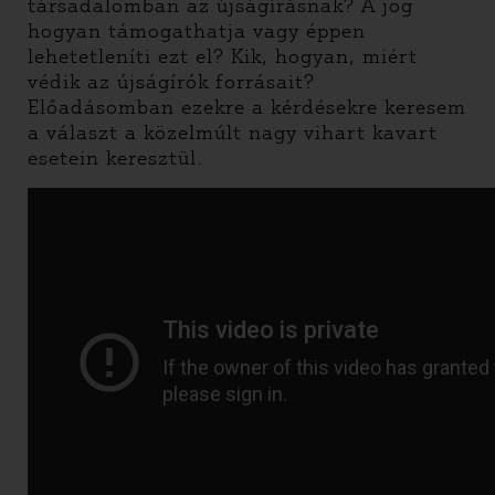
társadalomban az újságírásnak? A jog
hogyan támogathatja vagy éppen
lehetetleníti ezt el? Kik, hogyan, miért
védik az újságírók forrásait?
Előadásomban ezekre a kérdésekre keresem
a választ a közelmúlt nagy vihart kavart
esetein keresztül.