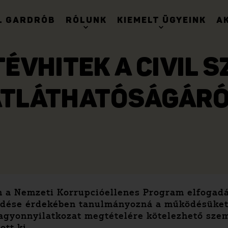
. GARDRÓB
RÓLUNK
KIEMELT ÜGYEINK
A
TÉVHITEK A CIVIL 
ÁTLÁTHATÓSÁGÁRÓ
 a Nemzeti Korrupcióellenes Program elfogadá
ködése érdekében tanulmányozná a működésüket
gyonnyilatkozat megtételére kötelezhető szemé
ott ki.