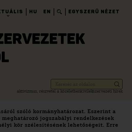
KTUÁLIS
HU
EN
EGYSZERŰ NÉZET
SZERVEZETEK
L
aktivizmus, részvétel a közéletben
civilek
szervezeti hírek
sáról szóló kormányhatározat. Eszerint a
 meghatározó jogszabályi rendelkezések
lyi kör szélesítésének lehetőségeit. Erre