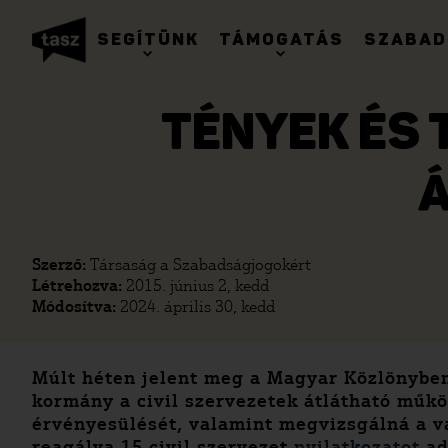
SEGÍTÜNK
TÁMOGATÁS
SZABAD
TÉNYEK ÉS 
Szerző:
Társaság a Szabadságjogokért
Létrehozva:
2015. június 2, kedd
Módosítva:
2024. április 30, kedd
Múlt héten jelent meg a Magyar Közlönyben
kormány a civil szervezetek átlátható mű
érvényesülését, valamint megvizsgálná a va
reagálva 15 civil szervezet
nyilatkozatot
ad