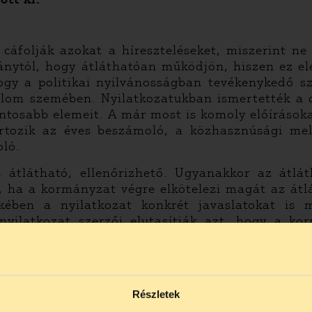
y cáfolják azokat a híreszteléseket, miszerint n
ánytól, hogy átláthatóan működjön, hiszen ez e
 hogy a politikai nyilvánosságban tevékenykedő s
lom szemében. Nyilatkozatukban ismertették a ci
ontosabb elemeit. A már most is komoly előíráso
artozik az éves beszámoló, a közhasznúsági me
oló.
 átlátható, ellenőrizhető. Ugyanakkor az átlá
k, ha a kormányzat végre elkötelezi magát az átlá
kében a nyilatkozat konkrét javaslatokat is m
yilatkozat szerzői elutasítják azt, hogy a ko
rvezeteket mint átláthatatlanul és ellenőrizhetet
an megszellőztetett olyan demagóg javaslatoka
l szervezetek vezetőinek vagyonnyilatkozatát.
b civil szervezet is megbeszélést folytatott Dr
Részletek
friss kormányhatározat részletei érthetetlen mó