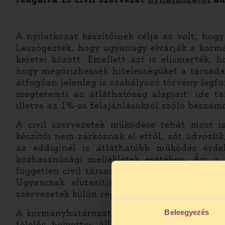
A nyilatkozat készítőinek célja az volt, hog
Leszögezték, hogy ugyanúgy elvárják a korm
keretei között. Emellett azt is elismerték,
hogy megőrizhessék hitelességüket a társada
átfogóan jelenleg is szabályozó törvény legf
megteremti az átláthatóság alapjait: ide t
illetve az 1%-os felajánlásokról szóló beszám
A civil szervezetek működése tehát most is
készítői nem zárkóznak el ettől, sőt üdvözli
az eddiginél is átláthatóbb működés érde
közhasznúsági mellékletek esetében. Ám a n
független civil társadalom ellen a civil sze
Ugyancsak elutasítják a szerzők a sajtób
szervezetek külön regisztrációját vagy a civi
A kormányhatározat kiadásával egy napon töb
Beleegyezés
felelős helyettes államtitkárral. Ekkor a 