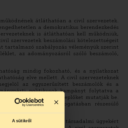
e működnének átláthatóan a civil szervezetek.
lengedhetetlen a demokratikus berendezkedés
zervezeteknek is átláthatóan kell működniük,
vil szervezetek beszámolási kötelezettségeit
kat tartalmazó szabályozás véleményük szerint
lléklet, az adományozásról szóló beszámoló,
thatóság mindig fokozható, és a nyilatkozat
thatóság elve mellett. A civil szervezeteknek
egjelöl az egyszerűsített beszámolók és a
rmánypárti politikusok kampányt folytatva a
lenül működő, gyanús szereplőket mutatják be.
t, mint a külföldi támogatásban részesülő
.Latorczai Csaba kiemelt társadalmi ügyekért
A sütikről
don nem kerültek szóba. A civil szervezetek