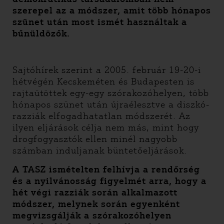
szerepel az a módszer, amit több hónapos
szünet után most ismét használtak a
bűnüldözők.
Sajtóhírek szerint a 2005. február 19-20-i
hétvégén Kecskeméten és Budapesten is
rajtaütöttek egy-egy szórakozóhelyen, több
hónapos szünet után újraélesztve a diszkó-
razziák elfogadhatatlan módszerét. Az
ilyen eljárások célja nem más, mint hogy
drogfogyasztók ellen minél nagyobb
számban induljanak büntetőeljárások.
A TASZ ismételten felhívja a rendőrség
és a nyilvánosság figyelmét arra, hogy a
hét végi razziák során alkalmazott
módszer, melynek során egyenként
megvizsgálják a szórakozóhelyen