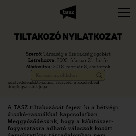
TILTAKOZÓ NYILATKOZAT
Szerző:
Társaság a Szabadságjogokért
Létrehozva:
2005. február 21, hétfő
Módosítva:
2018. február 8, csütörtök
adatvédelem
aktivizmus, részvétel a közéletben
drogfogyasztók jogai
A TASZ tiltakozását fejezi ki a hétvégi
diszkó-razziákkal kapcsolatban.
Meggyőződésünk, hogy a kábítószer-
fogyasztásra adható válaszok között
demokratikus társadalomban nem