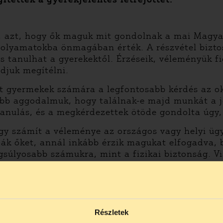
, azt, hogy ők maguk mit gondolnak a mai Magyar
olyamatokba önmagában érték. A részvétel biztos
s tanulhat a gyerekektől. Érzéseik, véleményük f
djuk megítélni.
tt gyermekek számára a legfontosabb kérdés az ok
bb aggodalmuk, hogy találnak-e majd munkát a j
anulás, és a megkérdezettek ötöde gondolta úgy,
gy számít a véleménye az országos vagy helyi üg
ák őket, annál inkább érzik magukat elfogadva, 
gsúlyosabb számukra, mint a fizikai biztonság. Vi
límaváltozással szembeni fellépés hiánya jelenik
 hogy látod?” kampány minél több gyerekhez elju
énye is eljusson az ENSZ-hez. A fókuszinterjúk s
Részletek
ő gyermekek oktatása terén óriási hiányosságok 