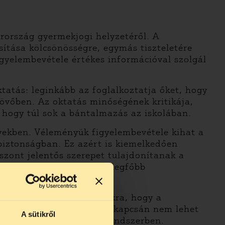
ország gyermekjogi helyzetéről. A
ítása kölcsönösségre, egymás tiszteletére
igyelembevétele értékes információval szolgál
tatás: leginkább az foglalkoztatja őket, hogy
övőben. Az oktatás minőségének kritikája,
 hogy túl sok a bántalmazás az iskolában.
yekben. Véleményük figyelembevétele kihat a
biztonságban. Ez azért is kiemelkedően
szont jelentős szerepet tulajdonítanak a
 meg a gyerekek második legfőbb
sson. Fontos volt számunkra, hogy a
orán felmerült problémák kapcsán nem lehet
A sütikről
vannak az állami iskolarendszerben.