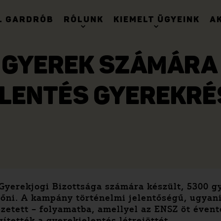
. GARDRÓB
RÓLUNK
KIEMELT ÜGYEINK
A
Y GYEREK SZÁMÁRA
ELENTÉS GYEREKRÉ
Gyerekjogi Bizottsága számára készült, 5300 g
őni. A kampány történelmi jelentőségű, ugyani
zetett – folyamatba, amellyel az ENSZ öt évent
tették a gyerekjelentés létrejöttét.