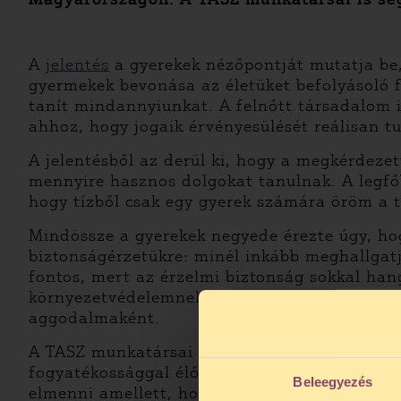
A
jelentés
a gyerekek nézőpontját mutatja be
gyermekek bevonása az életüket befolyásoló f
tanít mindannyiunkat. A felnőtt társadalom i
ahhoz, hogy jogaik érvényesülését reálisan tu
A jelentésből az derül ki, hogy a megkérdeze
mennyire hasznos dolgokat tanulnak. A legfő
hogy tízből csak egy gyerek számára öröm a t
Mindössze a gyerekek negyede érezte úgy, ho
biztonságérzetükre: minél inkább meghallgatj
fontos, mert az érzelmi biztonság sokkal han
környezetvédelemnek, a válaszok alapján a k
aggodalmaként.
A TASZ munkatársai is segítették, hogy a „Te
fogyatékossággal élő és roma gyerekek vélem
Beleegyezés
elmenni amellett, hogy a fogyatékossággal él