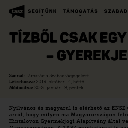
SEGÍTÜNK
TÁMOGATÁS
SZABAD
TÍZBŐL CSAK EG
– GYEREKJ
Szerző:
Társaság a Szabadságjogokért
Létrehozva:
2019. október 14, hétfő
Módosítva:
2024. január 19, péntek
Nyilvános és magyarul is elérhető az ENSZ 
arról, hogy milyen ma Magyarországon feln
Hintalovon Gyermekjogi Alapítvány által ve
Magyarországon. A TASZ munkatársai is segí