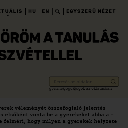
KTUÁLIS
HU
EN
EGYSZERŰ NÉZET
 ÖRÖM A TANULÁS
SZVÉTELLEL
gyermekjogok
jogok az oktatásban
yerek véleményét összefoglaló jelentés
s elsőként vonta be a gyerekeket abba a –
e felméri, hogy milyen a gyerekek helyzete