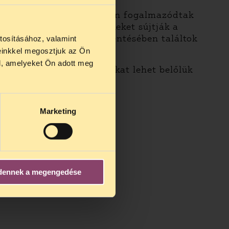
ral élő gyermekek esetében fogalmazódtak
atékossággal élő gyermekeket sújtják a
an a TASZ kiegészítő jelentésében találtok
tosításához, valamint
einkkel megosztjuk az Ön
us 27 és
l, amelyeket Ön adott meg
gyerekek gondolatait, sokat lehet belőlük
us 25-én
n ezidő
Marketing
dennek a megengedése